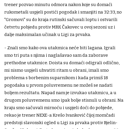
trener pozvao minutu odmora nakon koje su domaći
rukometaši uspjeli postići pogodak i smanjiti na 32:33, no
"Gromovi" su do kraja rutinski sačuvali loptu i ostvarili
četvrtu pobjedu protiv MRK Čakovec u ovoj sezoni uz i
dalje maksimalan učinak u Ligi za prvaka.
- Znali smo kako ova utakmica neće biti lagana. Igrali
smo tri puta s njima i naglašavao sam da zaborave
prethodne utakmice. Doista su domaći odigrali odlično,
mi nismo uspjeli uhvatiti ritam u obrani, imali smo
problema s borbenim suparnikom i kada primiš 18
pogodaka u prvom poluvremenu ne možeš se nadati
boljem rezultatu. Napad nam je izvukao utakmicu, a u
drugom poluvremenu smo ipak bolje stisnuli u obrani. Na
kraju smo sačuvali mirnoću i uspjeli doći do pobjede,
rekao je trener NEXE-a Krešo Ivanković čijoj momčadi
predstoji slavonski ogled u Ligi za prvaka protiv Bjelin-