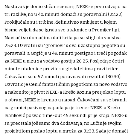
Nastavak je donio sličan scenarij, NEXE se prvo odvojio na
tri razlike, no u 40. minuti domaći su poravnalni (22:22).
Proključale su i tribine, definitivno ambijent u kojem
bismo voljeli da se igraju sve utakmice u Premijer ligi.
Navijači su domaćima dali krila pa su stigli do vodstva
25:23. Uzvratili su "gromovi" s dva uzastopna pogotka su
poravnali, a Grgić je u 49. minuti postigao i treći pogodak
za NEXE u nizu za vodstvo gostiju 26:25. Posljednje četiri
minute utakmice pružile su gledateljima pravi triler.
Čakovčani su u 57. minuti poravnavali rezultat (30:30).
Uzvratio je Cenić fantastičnim pogotkom za novo vodstvo,
a nakon što je pivot NEXE-a Krešo Kozina presjekao loptu
u obrani, NEXE je krenuo u napad. Čakovčani su se branili
na granici pasivnog napada pa je trener NEXE-a Krešo
Ivanković pozvao time-out 45 sekundi prije kraja. NEXE-u
su preostala još samo dva dodavanja, no Lučin je svojim
projektilom poslao loptu u mrežu za 31:33. Sada je domaći