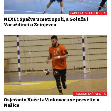
PAKET24 PREMIJER LIGA
NEXE i Spačva u metropoli, a Goluža i
Varaždinci u Zrinjevcu
RUKOMETAŠI NEXE-A
Osječanin Kuže iz Vinkovaca se preselio u
Našice