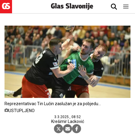
Reprezentativac Tin Lučin zaslužan je za pobjedu
NEXE-a u Čakovcu
USTUPLJENO
3.3.2025., 08:52
Krešimir Lacković