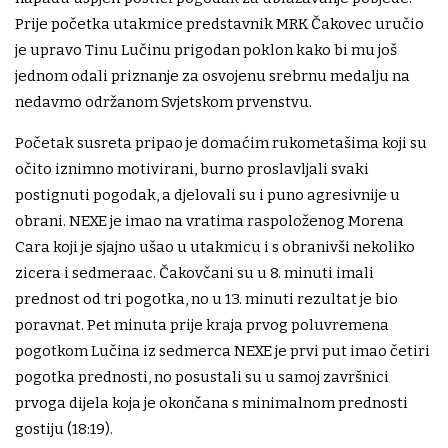
Prije početka utakmice predstavnik MRK Čakovec uručio
je upravo Tinu Lučinu prigodan poklon kako bi mu još
jednom odali priznanje za osvojenu srebrnu medalju na
nedavmo održanom Svjetskom prvenstvu.
Početak susreta pripao je domaćim rukometašima koji su
očito iznimno motivirani, burno proslavljali svaki
postignuti pogodak, a djelovali su i puno agresivnije u
obrani. NEXE je imao na vratima raspoloženog Morena
Cara koji je sjajno ušao u utakmicu i s obranivši nekoliko
zicera i sedmeraac. Čakovčani su u 8. minuti imali
prednost od tri pogotka, no u 13. minuti rezultat je bio
poravnat. Pet minuta prije kraja prvog poluvremena
pogotkom Lučina iz sedmerca NEXE je prvi put imao četiri
pogotka prednosti, no posustali su u samoj završnici
prvoga dijela koja je okončana s minimalnom prednosti
gostiju (18:19).