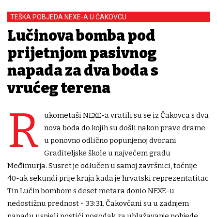
TEŠKA POBJEDA NEXE-A U ČAKOVCU
Lučinova bomba pod
prijetnjom pasivnog
napada za dva boda s
vrućeg terena
R
ukometaši NEXE-a vratili su se iz Čakovca s dva
nova boda do kojih su došli nakon prave drame
u ponovno odlično popunjenoj dvorani
Graditeljske škole u najvećem gradu
Međimurja. Susret je odlučen u samoj završnici, točnije
40-ak sekundi prije kraja kada je hrvatski reprezentatitac
Tin Lučin bombom s deset metara donio NEXE-u
nedostižnu prednost - 33:31. Čakovčani su u zadnjem
napadu uspjeli postići pogodak za ublažavanje pobjede.