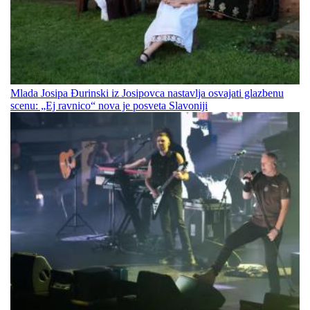
Mlada Josipa Đurinski iz Josipovca nastavlja osvajati glazbenu
scenu: „Ej ravnico“ nova je posveta Slavoniji