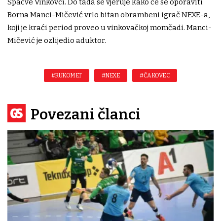
Spačve Vinkovci. Do tada se vjeruje kako će se oporaviti
Borna Manci-Mičević vrlo bitan obrambeni igrač NEXE-a,
koji je kraći period proveo u vinkovačkoj momčadi. Manci-
Mičević je ozlijedio aduktor.
#RUKOMET
#NEXE
#ČAKOVEC
Povezani članci