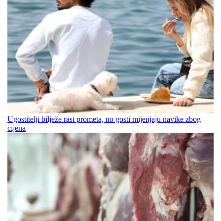
Ugostitelji bilježe rast prometa, no gosti mijenjaju navike zbog
cijena