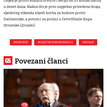
Osijek je protiv Rudara otvorio i seriju od tri domaćinstva
u deset dana. Nakon što je prvo uspješno privedeno kraju,
sljedećeg vikenda slijedi borba za bodove protiv
Dalmatinke, a potom i za prolaz u četvrtfinale Kupa
Hrvatske (Zrinski).
#RUKOMET
#OSJEČKE RUKOMETAŠICE
#RUDAR
Povezani članci