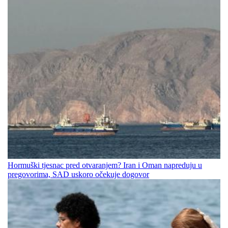
Hormuški tjesnac pred otvaranjem? Iran i Oman napreduju u
pregovorima, SAD uskoro očekuje dogovor