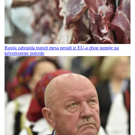
Rusija zabranila tranzit mesa peradi iz EU-a zbog sumnje na
krivotvorene potvrde