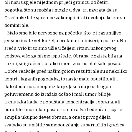
ali nisu uspjele ni jednom prijeći granicu od četiri
pogotka, što su možda i mogle u dva-tri navrata da su
Osječanke bile spremne zakomplicirati dvoboj u kojem su
dominirale.
- Malo smo bile nervozne na početku, što je i razumljivo
jer smo imale veliku želju prekinuti miniseriju poraza. Na
sreću, vrlo brzo smo ušle u željeni ritam, nakon prvog
vodstva više ga nismo ispuštale. Obrana je zaista bila na
razini, suigračice su tako i meni znatno olakšale posao.
Dobre reakcije pred našim golom rezultirale su s nekoliko
kontri i laganih pogodaka, to nas je malo opustilo, ali i
dalo dodatno samopouzdanje. Jasno da je u drugom
poluvremenu do izražaja došao i mali umor, bilo je
trenutaka kada je popuštala koncentracija i obrana, ali
odradile smo dobar posao - smatra Iva Ledenčan, koja je
skupila ukupno devet obrana, a one iz prvog dijela
svakako su uništile samopouzdanje suparničkih igračica.