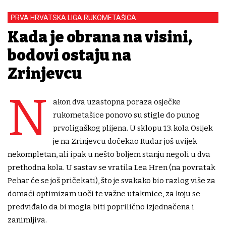
PRVA HRVATSKA LIGA RUKOMETAŠICA
Kada je obrana na visini,
bodovi ostaju na
Zrinjevcu
N
akon dva uzastopna poraza osječke
rukometašice ponovo su stigle do punog
prvoligaškog plijena. U sklopu 13. kola Osijek
je na Zrinjevcu dočekao Rudar još uvijek
nekompletan, ali ipak u nešto boljem stanju negoli u dva
prethodna kola. U sastav se vratila Lea Hren (na povratak
Pehar će se još pričekati), što je svakako bio razlog više za
domaći optimizam uoči te važne utakmice, za koju se
predviđalo da bi mogla biti poprilično izjednačena i
zanimljiva.