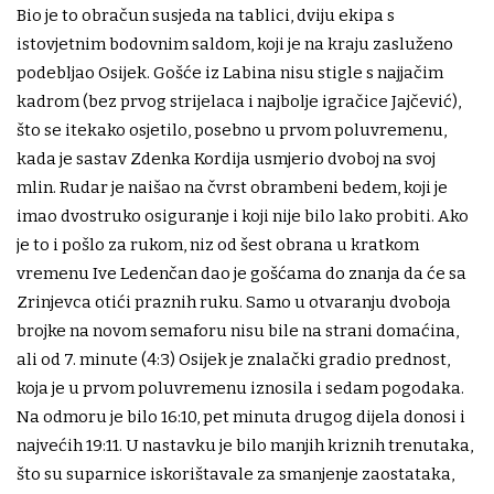
Bio je to obračun susjeda na tablici, dviju ekipa s
istovjetnim bodovnim saldom, koji je na kraju zasluženo
podebljao Osijek. Gošće iz Labina nisu stigle s najjačim
kadrom (bez prvog strijelaca i najbolje igračice Jajčević),
što se itekako osjetilo, posebno u prvom poluvremenu,
kada je sastav Zdenka Kordija usmjerio dvoboj na svoj
mlin. Rudar je naišao na čvrst obrambeni bedem, koji je
imao dvostruko osiguranje i koji nije bilo lako probiti. Ako
je to i pošlo za rukom, niz od šest obrana u kratkom
vremenu Ive Ledenčan dao je gošćama do znanja da će sa
Zrinjevca otići praznih ruku. Samo u otvaranju dvoboja
brojke na novom semaforu nisu bile na strani domaćina,
ali od 7. minute (4:3) Osijek je znalački gradio prednost,
koja je u prvom poluvremenu iznosila i sedam pogodaka.
Na odmoru je bilo 16:10, pet minuta drugog dijela donosi i
najvećih 19:11. U nastavku je bilo manjih kriznih trenutaka,
što su suparnice iskorištavale za smanjenje zaostataka,