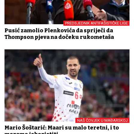
PREDSJEDNIK ANTIFAŠISTIČKE LIGE
Pusić zamolio Plenkovića da spriječi da
Thompson pjeva na dočeku rukometaša
NAŠ ČOVJEK U MAĐARSKOJ
Mario Šoštarić: Mađari su malo teretni, i to