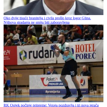
Oko dvije tisuće branitelja i civila prošlo kroz logor Glina.
Njihova stradanja ne smiju biti zaboravljena
RK Osijek počinje pripreme: Veraja pozdravlja i tri nova igrača