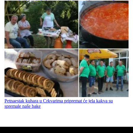
Petnaestak kuhara u Crkvarima pripremat će jela kakva su
spremale naše bake