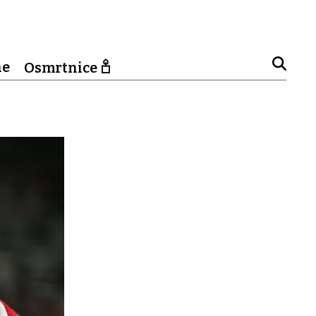
ne
Osmrtnice