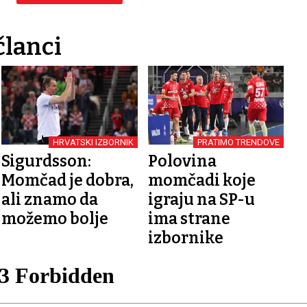
članci
HRVATSKI IZBORNIK
PRATIMO TRENDOVE
Sigurdsson:
Polovina
Momčad je dobra,
momčadi koje
ali znamo da
igraju na SP-u
možemo bolje
ima strane
izbornike