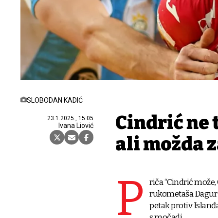
SLOBODAN KADIĆ
Cindrić ne 
23.1.2025., 15:05
Ivana Liović
ali možda 
P
riča “Cindrić može,
rukometaša Dagur S
petak protiv Islanđ
s močadi.