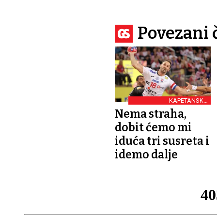
Povezani 
KAPETANSKA
TROBOJNICA
Nema straha,
dobit ćemo mi
iduća tri susreta i
idemo dalje