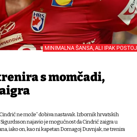
MINIMALNA ŠANSA, ALI IPAK POSTOJ
trenira s momčadi,
zaigra
 Cindrić ne može” dobiva nastavak. Izbornik hrvatskih
igurdsson najavio je mogućnost da Cindrić zaigra u
ana, iako on, kao ni kapetan Domagoj Duvnjak, ne trenira