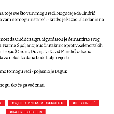
ama, to je sve što vam mogu reći. Moguće je da Cindrić
ka vam ne mogu ništa reći - kratko je kazao Islanđanin na
ćnost da Cindrić zaigra, Sigurdsson je demantirao svog
 Naime, Špoljarić je uoči utakmice protiv Zelenortskih
i trojac (Cindrić, Duvnjak i David Mandić) odradio
a za nekoliko dana bude boljih vijesti.
samo to mogu reći - pojasnio je Dagur.
 mogu, tko će ga već znati.
A
#SVJETSKO PRVENSTVO U RUKOMETU
#LUKA CINDRIĆ
#DAGUR SIGURDSSON