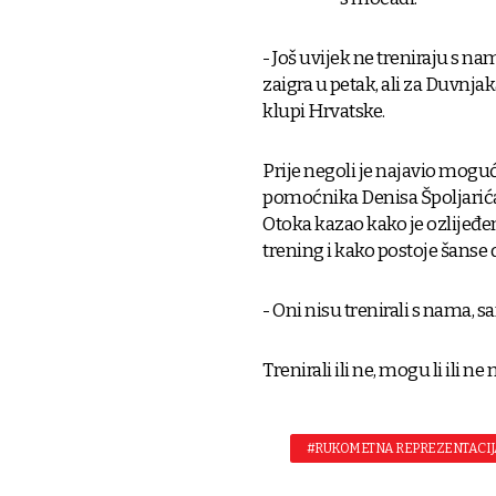
- Još uvijek ne treniraju s n
zaigra u petak, ali za Duvnja
klupi Hrvatske.
Prije negoli je najavio mogu
pomoćnika Denisa Špoljarića.
Otoka kazao kako je ozlijeđen
trening i kako postoje šanse d
- Oni nisu trenirali s nama, 
Trenirali ili ne, mogu li ili ne
#RUKOMETNA REPREZENTACIJ