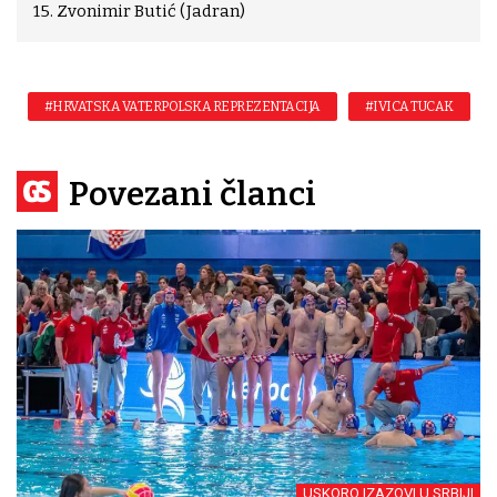
15. Zvonimir Butić (Jadran)
#HRVATSKA VATERPOLSKA REPREZENTACIJA
#IVICA TUCAK
Povezani članci
USKORO IZAZOVI U SRBIJI