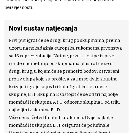
neizvjesnosti.
Novi sustav natjecanja
Prvi put igrat će se drugi krug po skupinama, prema
uzoru na nekadašnja europska rukometna prvenstva
sa 16 reprezentacija. Naime, prve tri ekipe iz prve
runde nadmetanja po skupinama plasirat će se u
drugi krug, u kojem će se prenositi bodovi ostvareni
protiv ekipa koje su prošle, a zatim se dvije skupine
križaju i igraju se još tri kola. Igrat će se u dvije
skupine, E i F. Skupina E sastojat će se od tri najbolje
momčadi iz skupina A i C, odnosno skupina F od triju
najboljih iz skupina B i D.
Više nema četvrtfinalnih utakmica. Dvije najbolje
momčadi iz skupina E i F osigurat će polufinale.
Hrvatska prvu utakmicu u Areni Beograd igra 11.