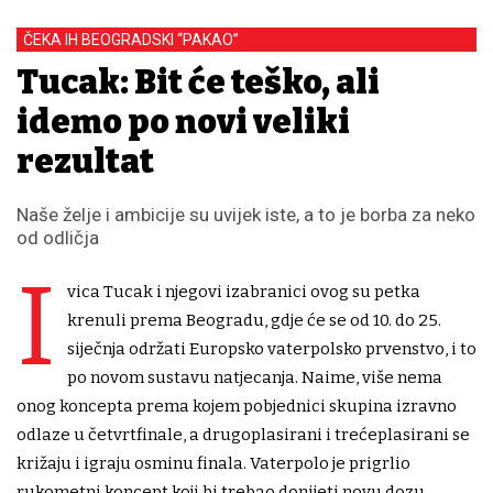
ČEKA IH BEOGRADSKI “PAKAO”
Tucak: Bit će teško, ali
idemo po novi veliki
rezultat
Naše želje i ambicije su uvijek iste, a to je borba za neko
od odličja
I
vica Tucak i njegovi izabranici ovog su petka
krenuli prema Beogradu, gdje će se od 10. do 25.
siječnja održati Europsko vaterpolsko prvenstvo, i to
po novom sustavu natjecanja. Naime, više nema
onog koncepta prema kojem pobjednici skupina izravno
odlaze u četvrtfinale, a drugoplasirani i trećeplasirani se
križaju i igraju osminu finala. Vaterpolo je prigrlio
rukometni koncept koji bi trebao donijeti novu dozu