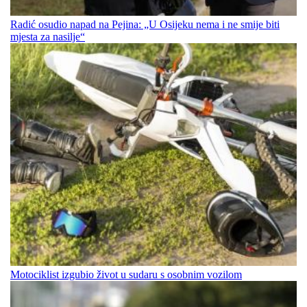
Radić osudio napad na Pejina: „U Osijeku nema i ne smije biti
mjesta za nasilje“
Motociklist izgubio život u sudaru s osobnim vozilom