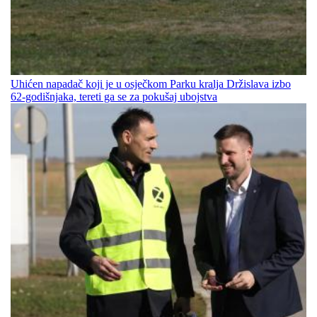
Uhićen napadač koji je u osječkom Parku kralja Držislava izbo
62-godišnjaka, tereti ga se za pokušaj ubojstva