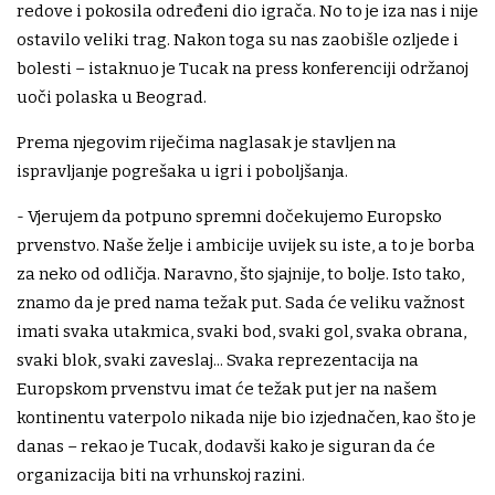
redove i pokosila određeni dio igrača. No to je iza nas i nije
ostavilo veliki trag. Nakon toga su nas zaobišle ozljede i
bolesti – istaknuo je Tucak na press konferenciji održanoj
uoči polaska u Beograd.
Prema njegovim riječima naglasak je stavljen na
ispravljanje pogrešaka u igri i poboljšanja.
- Vjerujem da potpuno spremni dočekujemo Europsko
prvenstvo. Naše želje i ambicije uvijek su iste, a to je borba
za neko od odličja. Naravno, što sjajnije, to bolje. Isto tako,
znamo da je pred nama težak put. Sada će veliku važnost
imati svaka utakmica, svaki bod, svaki gol, svaka obrana,
svaki blok, svaki zaveslaj... Svaka reprezentacija na
Europskom prvenstvu imat će težak put jer na našem
kontinentu vaterpolo nikada nije bio izjednačen, kao što je
danas – rekao je Tucak, dodavši kako je siguran da će
organizacija biti na vrhunskoj razini.