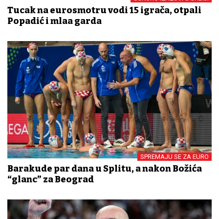
Tucak na eurosmotru vodi 15 igrača, otpali
Popadić i mlađa garda
SPREMAJU SE ZA EURO
Barakude par dana u Splitu, a nakon Božića
“glanc” za Beograd