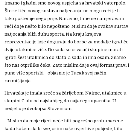
imamo i gladni smo novog uspjeha za hrvatski vaterpolo.
Što se tiče novog sustava natjecanja, ne mogu reći je li
tako poštenije nego prije. Naravno, time ne namjeravam
reći da je nešto bilo nepošteno. Mislim da je ovakav sustav
natjecanja bliži duhu sporta. Na kraju krajeva,
reprezentacije koje doguraju do borbe za medalje igrat će
dvije utakmice više. Do sada su osvajači skupine morali
igrati šest utakmica do zlata, a sada ih ima osam. Znamo
što nas otprilike čeka. Zato mislim da je ovaj format pravi i
puno više sportski - objasnio je Tucak svoj način
razmišljanja.
Hrvatska je imala sreće sa ždrijebom. Naime, utakmice u
skupini C idu od najslabijeg do najjačeg suparnika. U
nedjelju je dvoboj sa Slovenijom.
- Mislim da moje riječi neće biti pogrešno protumačene
kada kažem da bi sve, osim naše uvjerljive pobjede, bilo