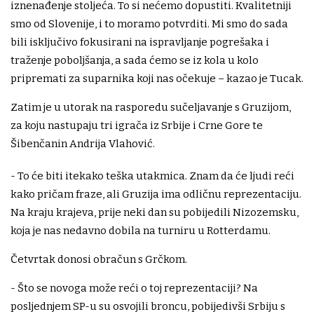
iznenađenje stoljeća. To si nećemo dopustiti. Kvalitetniji
smo od Slovenije, i to moramo potvrditi. Mi smo do sada
bili isključivo fokusirani na ispravljanje pogrešaka i
traženje poboljšanja, a sada ćemo se iz kola u kolo
pripremati za suparnika koji nas očekuje – kazao je Tucak.
Zatim je u utorak na rasporedu sučeljavanje s Gruzijom,
za koju nastupaju tri igrača iz Srbije i Crne Gore te
Šibenčanin Andrija Vlahović.
- To će biti itekako teška utakmica. Znam da će ljudi reći
kako pričam fraze, ali Gruzija ima odličnu reprezentaciju.
Na kraju krajeva, prije neki dan su pobijedili Nizozemsku,
koja je nas nedavno dobila na turniru u Rotterdamu.
Četvrtak donosi obračun s Grčkom.
- Što se novoga može reći o toj reprezentaciji? Na
posljednjem SP-u su osvojili broncu, pobijedivši Srbiju s