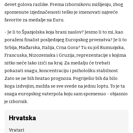
devet golova razlike. Prema izbornikovu mišljenju, zbog
spomenute izjednačenosti teško je imenovati najveće
favorite za medalje na Euru.
- Je li to Španjolska koja brani naslov? Jesmo li to mi, kao
poraženi finalist posljednjeg Europskog prvenstva? Je li to
Srbija, Mađarska, Italija, Crna Gora? Tu su još Rumunjska,
Francuska, Nizozemska i Gruzija, reprezentacije s kojima
nitko neće lako izići na kraj. Za medalju će trebati
pokazati snagu, koncentraciju i psihološku stabilnost.
Zato se ne bih hvatao prognoza. Pogriješio bih da bilo
koga izdvojim, možda se sve svede na jednu loptu. To je ta
snaga europskog vaterpola koju sam spomenuo - objasnio
je izbornik.
Hrvatska
Vratari