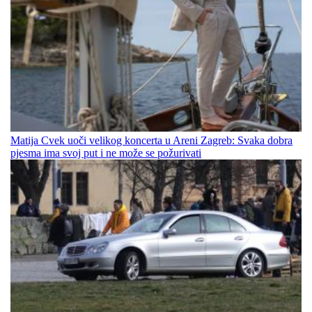
Matija Cvek uoči velikog koncerta u Areni Zagreb: Svaka dobra
pjesma ima svoj put i ne može se požurivati