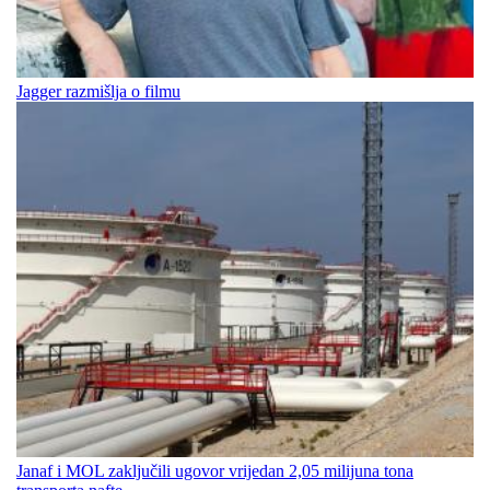
Jagger razmišlja o filmu
Janaf i MOL zaključili ugovor vrijedan 2,05 milijuna tona