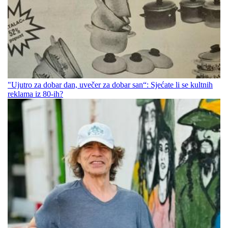
"Ujutro za dobar dan, uvečer za dobar san“: Sjećate li se kultnih
reklama iz 80-ih?