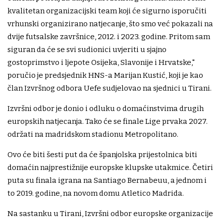
kvalitetan organizacijski team koji će sigurno isporučiti
vrhunski organizirano natjecanje, što smo već pokazali na
dvije futsalske završnice, 2012. i 2023. godine. Pritom sam
siguran da će se svi sudionici uvjeriti u sjajno
gostoprimstvo i ljepote Osijeka, Slavonije i Hrvatske,"
poručio je predsjednik HNS-a Marijan Kustić, koji je kao
član Izvršnog odbora Uefe sudjelovao na sjednici u Tirani.
Izvršni odbor je donio i odluku o domaćinstvima drugih
europskih natjecanja. Tako će se finale Lige prvaka 2027.
održati na madridskom stadionu Metropolitano.
Ovo će biti šesti put da će španjolska prijestolnica biti
domaćin najprestižnije europske klupske utakmice. Četiri
puta su finala igrana na Santiago Bernabeuu, a jednom i
to 2019. godine, na novom domu Atletico Madrida.
Na sastanku u Tirani, Izvršni odbor europske organizacije