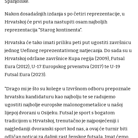
Španjolske.
Nakon dosadašnjih izdanja s po četiri reprezentacije, u
Hrvatskoj će prvi puta nastupiti osam najboljih
reprezentacija "Starog kontinenta".
Hrvatska će tako imati priliku peti put ugostiti završnicu
jednog Uefinog reprezentativnog natjecanja. Do sada su u
Hrvatskoj održane završnice Kupa regija (2009), Futsal
Eura (2012), U-17 Europskog prvenstva (2017) te U-19
Futsal Eura (2023).
"Drago mi je što su kolege u Izvršnom odboru prepoznale
hrvatsku kandidaturu kao najbolju te se radujemo
ugostiti najbolje europske malonogometašice u našoj
lijepoj dvorani u Osijeku. Futsal je sport s bogatom
tradicijom u Hrvatskoj, trenutačno je najposjećeniji i
najgledaniji dvoranski sport kod nas, a ovaj će turnir biti
odličan poticaj za daljnji rast ženskog futsala. Imat ćemo