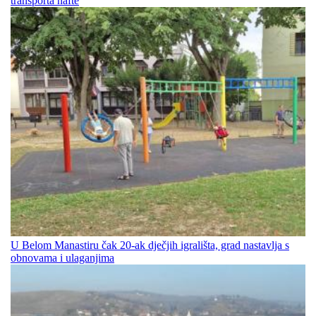
transporta nafte
U Belom Manastiru čak 20-ak dječjih igrališta, grad nastavlja s
obnovama i ulaganjima