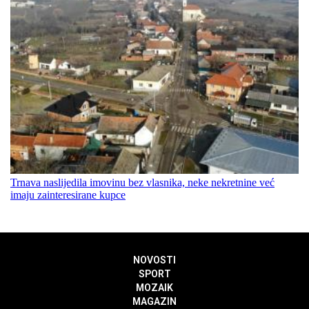
Trnava naslijedila imovinu bez vlasnika, neke nekretnine već
imaju zainteresirane kupce
NOVOSTI
SPORT
MOZAIK
MAGAZIN