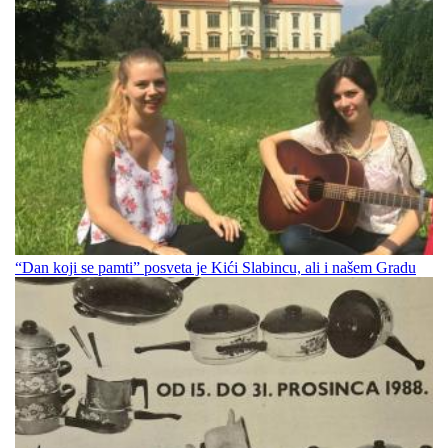
“Dan koji se pamti” posveta je Kići Slabincu, ali i našem Gradu