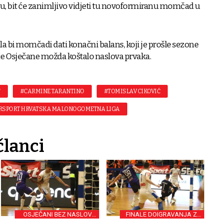
u, bit će zanimljivo vidjeti tu novoformiranu momčad u
ala bi momčadi dati konačni balans, koji je prošle sezone
je Osječane možda koštalo naslova prvaka.
T
#CARMINE TARANTINO
#TOMISLAV CIKOVIĆ
RSPORT HRVATSKA MALONOGOMETNA LIGA
članci
OSJEČANI BEZ NASLOVA
FINALE DOIGRAVANJA ZA
PRVAKA
FUTSAL-PRVAKA