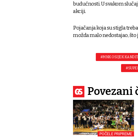
budućnosti. U svakom slučaj
akciji.
Pojačanja koja su stigla treb
možda malo nedostajao, što 
#MNK OSIJEK KANDI
#SUPE
Povezani 
POČELE PRIPREME