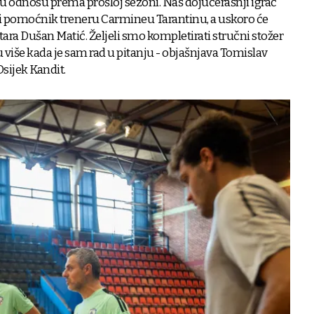
r u odnosu prema prošloj sezoni. Naš dojučerašnji igrač
i pomoćnik treneru Carmineu Tarantinu, a uskoro će
atara Dušan Matić. Željeli smo kompletirati stručni stožer
 više kada je sam rad u pitanju - objašnjava Tomislav
sijek Kandit.