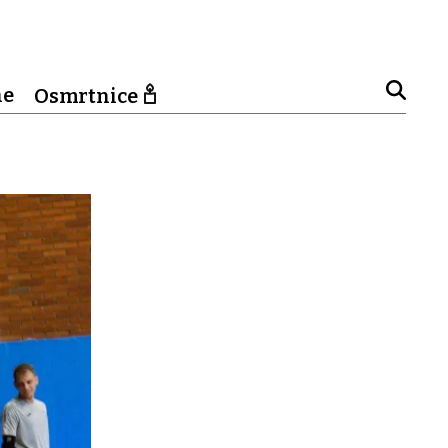
ne
Osmrtnice