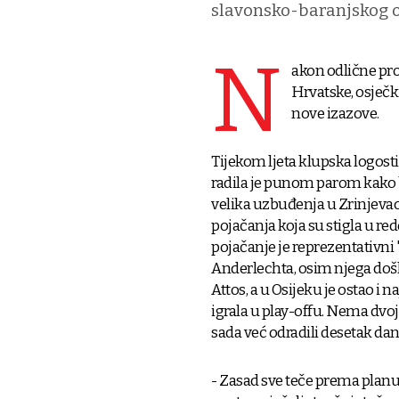
slavonsko-baranjskog 
N
akon odlične proš
Hrvatske, osječk
nove izazove.
Tijekom ljeta klupska logos
radila je punom parom kako b
velika uzbuđenja u Zrinjeva
pojačanja koja su stigla u re
pojačanje je reprezentativni "
Anderlechta, osim njega došla
Attos, a u Osijeku je ostao i
igrala u play-offu. Nema dvoj
sada već odradili desetak da
- Zasad sve teče prema planu. 