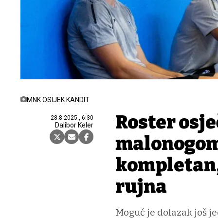
MNK OSIJEK KANDIT
Roster osj
28.8.2025., 6:30
Dalibor Keler
malonogom
kompletan,
rujna
Moguć je dolazak još jed