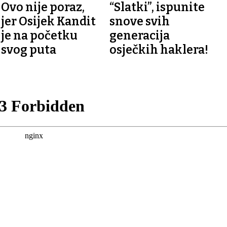
Ovo nije poraz,
“Slatki”, ispunite
HRVATSKE
jer Osijek Kandit
snove svih
je na početku
generacija
svog puta
osječkih haklera!