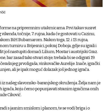
nčić
je forme na pripremnim utakmicama. Prvi takav susret
 vikenda, točnije, 7. rujna, kada će gostovati u Cazinu,
vakom BiH Bubamarom. Nakon toga, 12. i 13. rujna,
 turniru u Brijesnici, pokraj Doboja, gdje su igrali i
it još nastupiti domaći Lilium, Mostar i austrijski Graz.
, bar zasad tako stvari stoje, trebala bi se odigrati 19.
čerašnjeg prvoligaša, vinkovačke Aurelije. Inače, igrački
njen, ali je ipak moguć dolazak još jednog igrača.
biti iz našeg slavonsko-baranjskog okruženja. Želja nam je
h igrača, koju ćemo popunjavati stranim igračima onih
kaže Ciković.
radi s jasnim smislom i planom, te se vodi briga i o