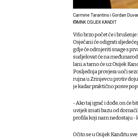
Carmine Tarantino i Gordan Duva
MNK OSIJEK KANDIT
Vrlo brzo počet će i brušen
Osječani će odigrati sljedećeg
gdje će odmjeriti snage s pr
sudjelovat će na međunarodnom
lani, a tamo će uz Osijek Kand
Posljednja provjera uoči sezone
rujna u Zrinjevcu protiv doju
je kadar praktično posve popu
- Ako taj igrač i dođe, on će 
uvijek imati bazu od domaći
profila koji nam nedostaju - 
Očito se u Osijek Kanditu sve 