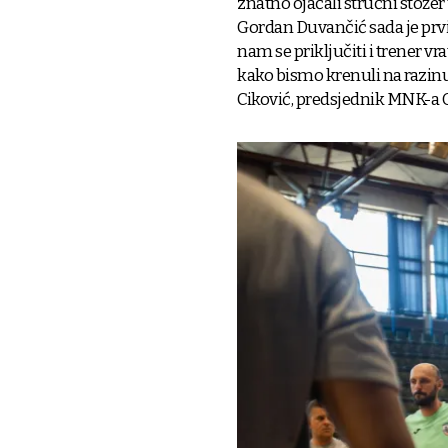
znatno ojačali stručni stože
Gordan Duvančić sada je prv
nam se priključiti i trener vr
kako bismo krenuli na razinu
Ciković, predsjednik MNK-a O