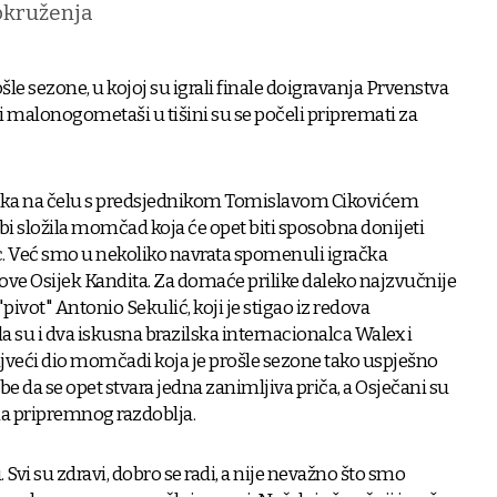
okruženja
le sezone, u kojoj su igrali finale doigravanja Prvenstva
i malonogometaši u tišini su se počeli pripremati za
tika na čelu s predsjednikom Tomislavom Cikovićem
i složila momčad koja će opet biti sposobna donijeti
c. Već smo u nekoliko navrata spomenuli igračka
dove Osijek Kandita. Za domaće prilike daleko najzvučnije
pivot" Antonio Sekulić, koji je stigao iz redova
 su i dva iskusna brazilska internacionalca Walex i
 najveći dio momčadi koja je prošle sezone tako uspješno
be da se opet stvara jedna zanimljiva priča, a Osječani su
na pripremnog razdoblja.
Svi su zdravi, dobro se radi, a nije nevažno što smo