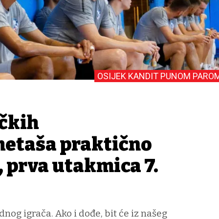
OSIJEK KANDIT PUNOM PARO
ečkih
etaša praktično
 prva utakmica 7.
nog igrača. Ako i dođe, bit će iz našeg