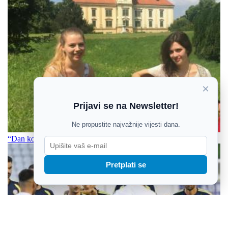
×
Prijavi se na Newsletter!
Ne propustite najvažnije vijesti dana.
“Dan koji se pamti” posveta je Kići Slabincu, ali i našem Gradu
Pretplati se