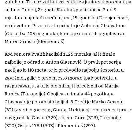
golubom. Ti su rezultati vrijedili i za juniorski poredak, pa
su tako Gudelj, Zegnal i Karakaš plasirani od 3. do 5.
mjesta, a najmlađi među njima, 15-godišniji Drenjančević,
na devetom. Prvo mjesto pripalo je Antoniju Chiavalonu
(Gusar) sa 105 pogodaka, koliko je imao i drugoplasirani
Mateo Zrinski (Plemenitaš).
Kod seniora kvalifikacijskih 125 metaka, ali i finale
najbolje je odradio Anton Glasnović. U prvih pet serija
naciljao je 118 meta, te je predvodio najbolju šestorku u
završnici, gdje je prvo mjesto morao ipak potvrditi u
raspucavanju, a tu je bio mirniji i precizniji od Marija
Rupića (Turopolje). Obojica su imala 44 pogotka, a
Glasnović je potom bio bolji 4-3. Treći je Marko Germin
(32) iz velikogoričkog Gorda. U ekipnoj konkurenciji prvi je
novigradski Gusar (329), slijede Gord (323), Turopolje
(320), Osijek 1784 (303) i Plemenitaš (297).