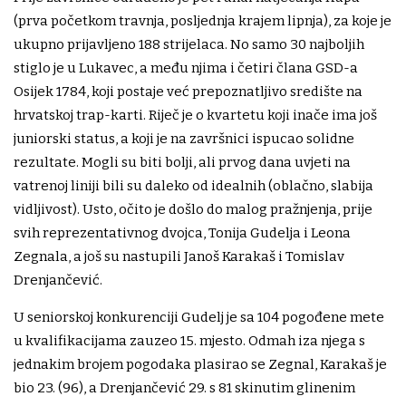
(prva početkom travnja, posljednja krajem lipnja), za koje je
ukupno prijavljeno 188 strijelaca. No samo 30 najboljih
stiglo je u Lukavec, a među njima i četiri člana GSD-a
Osijek 1784, koji postaje već prepoznatljivo središte na
hrvatskoj trap-karti. Riječ je o kvartetu koji inače ima još
juniorski status, a koji je na završnici ispucao solidne
rezultate. Mogli su biti bolji, ali prvog dana uvjeti na
vatrenoj liniji bili su daleko od idealnih (oblačno, slabija
vidljivost). Usto, očito je došlo do malog pražnjenja, prije
svih reprezentativnog dvojca, Tonija Gudelja i Leona
Zegnala, a još su nastupili Janoš Karakaš i Tomislav
Drenjančević.
U seniorskoj konkurenciji Gudelj je sa 104 pogođene mete
u kvalifikacijama zauzeo 15. mjesto. Odmah iza njega s
jednakim brojem pogodaka plasirao se Zegnal, Karakaš je
bio 23. (96), a Drenjančević 29. s 81 skinutim glinenim