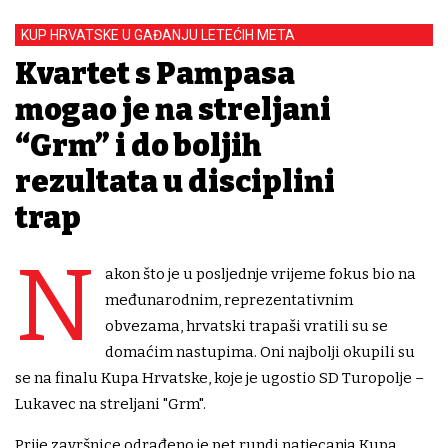
KUP HRVATSKE U GAĐANJU LETEĆIH META
Kvartet s Pampasa
mogao je na streljani
“Grm” i do boljih
rezultata u disciplini
trap
N
akon što je u posljednje vrijeme fokus bio na
međunarodnim, reprezentativnim
obvezama, hrvatski trapaši vratili su se
domaćim nastupima. Oni najbolji okupili su
se na finalu Kupa Hrvatske, koje je ugostio SD Turopolje –
Lukavec na streljani "Grm".
Prije završnice odrađeno je pet rundi natjecanja Kupa