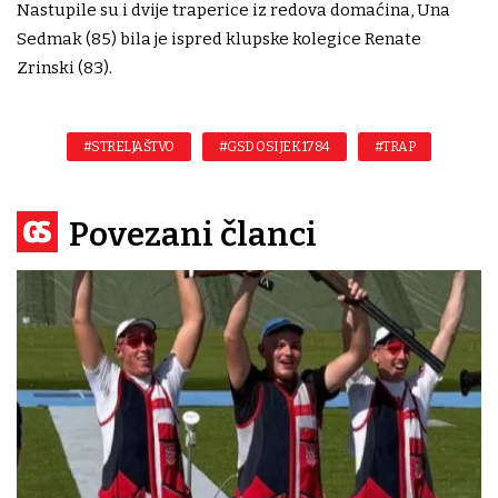
Nastupile su i dvije traperice iz redova domaćina, Una
Sedmak (85) bila je ispred klupske kolegice Renate
Zrinski (83).
#STRELJAŠTVO
#GSD OSIJEK 1784
#TRAP
Povezani članci