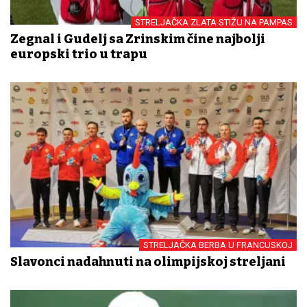
STRELJAČKA ZLATA STIŽU NA PAMPAS
Zegnal i Gudelj sa Zrinskim čine najbolji
europski trio u trapu
STRELJAČKA BERBA U FRANCUSKOJ
Slavonci nadahnuti na olimpijskoj streljani