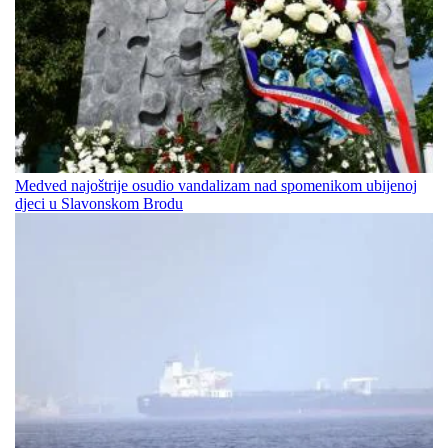
Medved najoštrije osudio vandalizam nad spomenikom ubijenoj
djeci u Slavonskom Brodu