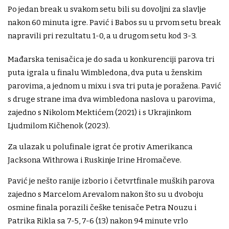
Po jedan break u svakom setu bili su dovoljni za slavlje
nakon 60 minuta igre. Pavić i Babos su u prvom setu break
napravili pri rezultatu 1-0, a u drugom setu kod 3-3.
Mađarska tenisačica je do sada u konkurenciji parova tri
puta igrala u finalu Wimbledona, dva puta u ženskim
parovima, a jednom u mixu i sva tri puta je poražena. Pavić
s druge strane ima dva wimbledona naslova u parovima,
zajedno s Nikolom Mektićem (2021) i s Ukrajinkom
Ljudmilom Kičhenok (2023).
Za ulazak u polufinale igrat će protiv Amerikanca
Jacksona Withrowa i Ruskinje Irine Hromačeve.
Pavić je nešto ranije izborio i četvrtfinale muških parova
zajedno s Marcelom Arevalom nakon što su u dvoboju
osmine finala porazili češke tenisače Petra Nouzu i
Patrika Rikla sa 7-5, 7-6 (13) nakon 94 minute vrlo