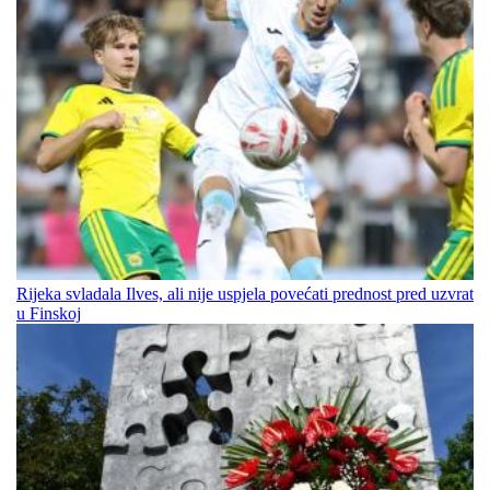
Rijeka svladala Ilves, ali nije uspjela povećati prednost pred uzvrat
u Finskoj