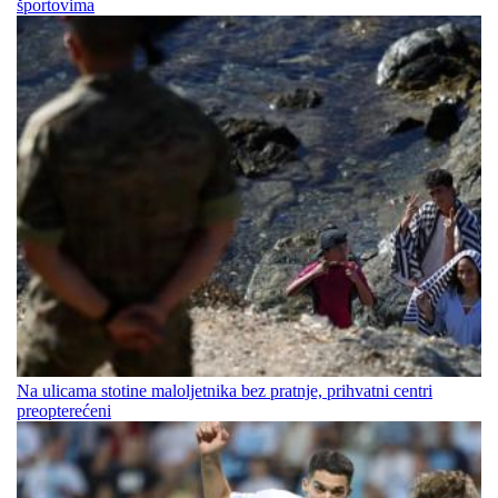
športovima
Na ulicama stotine maloljetnika bez pratnje, prihvatni centri
preopterećeni