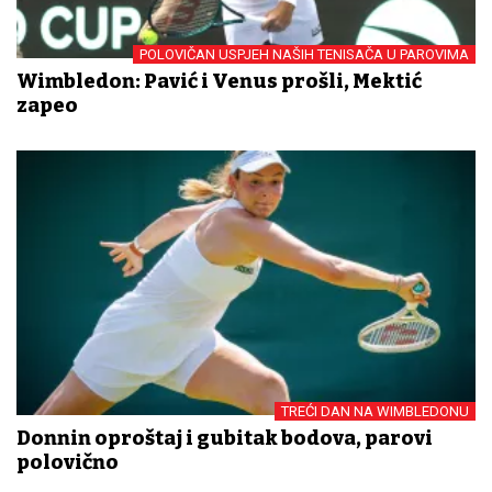
POLOVIČAN USPJEH NAŠIH TENISAČA U PAROVIMA
Wimbledon: Pavić i Venus prošli, Mektić
zapeo
TREĆI DAN NA WIMBLEDONU
Donnin oproštaj i gubitak bodova, parovi
polovično