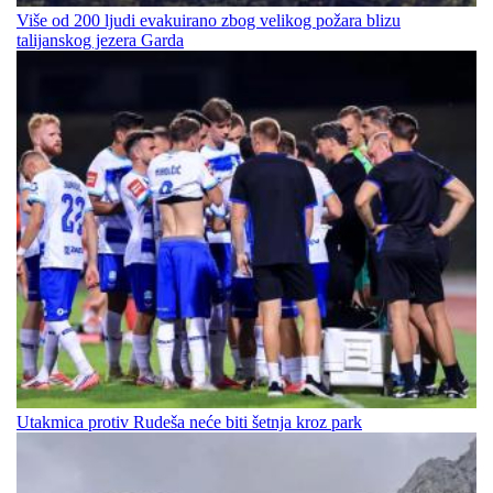
Više od 200 ljudi evakuirano zbog velikog požara blizu
talijanskog jezera Garda
Utakmica protiv Rudeša neće biti šetnja kroz park