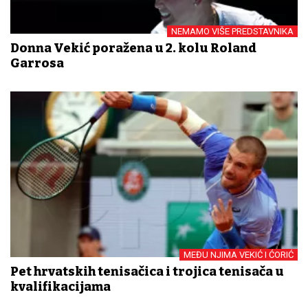
NEMAMO VIŠE PREDSTAVNIKA
Donna Vekić poražena u 2. kolu Roland
Garrosa
MEĐU NJIMA VEKIĆ I ĆORIĆ
Pet hrvatskih tenisačica i trojica tenisača u
kvalifikacijama