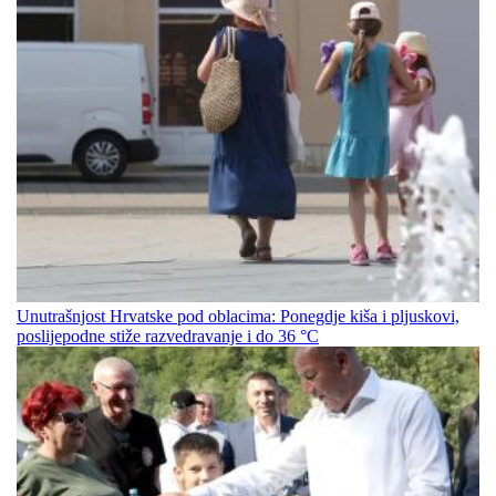
Unutrašnjost Hrvatske pod oblacima: Ponegdje kiša i pljuskovi,
poslijepodne stiže razvedravanje i do 36 °C