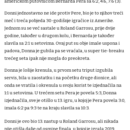
američkom putovnicom Bernarda Pera sa 6:2, 4:6, 7:6 (3).
Donni jednostavno ne ide protiv Pere, bio je to njihov treći
meč i treća pobjeda 30-godišnje igračice iz Amerike.
Jednom su se već sastale u Roland Garrosu, prije dvije
godine, također u drugom kolu, i Bernarda je također
slavila sa 2:1 u setovima. Ovaj put su obje imale uspona i
padova, Donna je gubila pa se vraćala, u super tie-breaku
trećeg seta ipak nije mogla do preokreta.
Donna je lošije krenula, u prvom setu triput izgubila
servis, bila u zaostatku i na početku druge dionice, ali
onda se vratila i okrenula u svoju korist te izjednačila na
1:1 u setovima. U trećem setu Pera je povela 5:3, Donna
izjednačila, sve je otišlo u 13. igru, u kojoj je Pera povela 3:0,
imala 6:2 pa 9:3 te na kraju slavila sa 10:3.
Donni je ovo bio 13. nastup u Roland Garrosu, ali nikada
nije otišla dalje od osmine finala, u kojoj je igrala 2019.