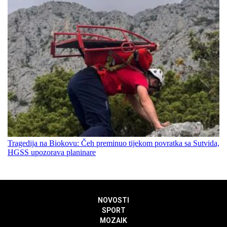
Tragedija na Biokovu: Čeh preminuo tijekom povratka sa Sutvida,
HGSS upozorava planinare
NOVOSTI
SPORT
MOZAIK