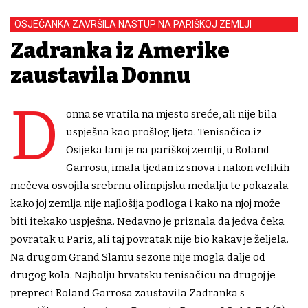
OSJEČANKA ZAVRŠILA NASTUP NA PARIŠKOJ ZEMLJI
Zadranka iz Amerike
zaustavila Donnu
D
onna se vratila na mjesto sreće, ali nije bila
uspješna kao prošlog ljeta. Tenisačica iz
Osijeka lani je na pariškoj zemlji, u Roland
Garrosu, imala tjedan iz snova i nakon velikih
mečeva osvojila srebrnu olimpijsku medalju te pokazala
kako joj zemlja nije najlošija podloga i kako na njoj može
biti itekako uspješna. Nedavno je priznala da jedva čeka
povratak u Pariz, ali taj povratak nije bio kakav je željela.
Na drugom Grand Slamu sezone nije mogla dalje od
drugog kola. Najbolju hrvatsku tenisačicu na drugoj je
prepreci Roland Garrosa zaustavila Zadranka s