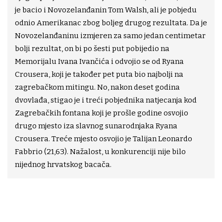
je bacio i Novozelanđanin Tom Walsh, ali je pobjedu
odnio Amerikanac zbog boljeg drugog rezultata. Da je
Novozelanđaninu izmjeren za samo jedan centimetar
bolji rezultat, on bi po šesti put pobijedio na
Memorijalu Ivana Ivančića i odvojio se od Ryana
Crousera, koji je također pet puta bio najbolji na
zagrebačkom mitingu. No, nakon deset godina
dvovlađa, stigao je i treći pobjednika natjecanja kod
Zagrebačkih fontana koji je prošle godine osvojio
drugo mjesto iza slavnog sunarodnjaka Ryana
Crousera. Treće mjesto osvojio je Talijan Leonardo
Fabbrio (21,63). Nažalost, u konkurenciji nije bilo
nijednog hrvatskog bacača.