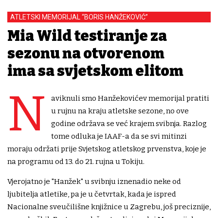
ATLETSKI MEMORIJAL “BORIS HANŽEKOVIĆ”
Mia Wild testiranje za
sezonu na otvorenom
ima sa svjetskom elitom
N
aviknuli smo Hanžekovićev memorijal pratiti
u rujnu na kraju atletske sezone, no ove
godine održava se već krajem svibnja. Razlog
tome odluka je IAAF-a da se svi mitinzi
moraju održati prije Svjetskog atletskog prvenstva, koje je
na programu od 13. do 21. rujna u Tokiju.
Vjerojatno je "Hanžek" u svibnju iznenadio neke od
ljubitelja atletike, pa je u četvrtak, kada je ispred
Nacionalne sveučilišne knjižnice u Zagrebu, još preciznije,