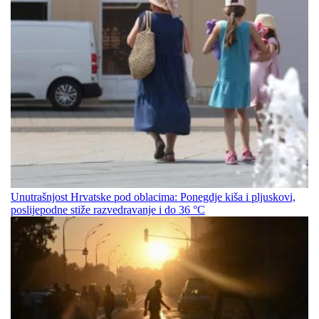
Unutrašnjost Hrvatske pod oblacima: Ponegdje kiša i pljuskovi,
poslijepodne stiže razvedravanje i do 36 °C