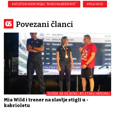
#ATLETSKI MEMORIJAL “BORIS HANŽEKOVIĆ”
#MIA WILD
Povezani članci
DOČEK ZA OSJEČKU ATLETSKU HEROINU
Mia Wild i trener na slavlje stigli u -
kabrioletu