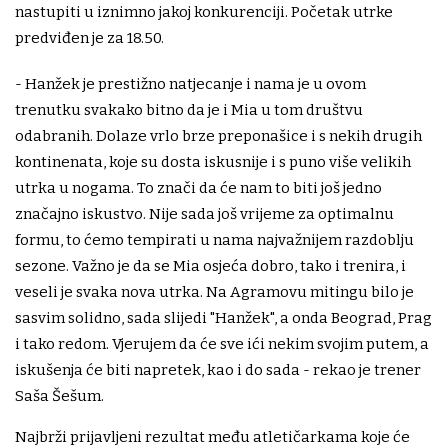
nastupiti u iznimno jakoj konkurenciji. Početak utrke
predviđen je za 18.50.
- Hanžek je prestižno natjecanje i nama je u ovom
trenutku svakako bitno da je i Mia u tom društvu
odabranih. Dolaze vrlo brze preponašice i s nekih drugih
kontinenata, koje su dosta iskusnije i s puno više velikih
utrka u nogama. To znači da će nam to biti još jedno
značajno iskustvo. Nije sada još vrijeme za optimalnu
formu, to ćemo tempirati u nama najvažnijem razdoblju
sezone. Važno je da se Mia osjeća dobro, tako i trenira, i
veseli je svaka nova utrka. Na Agramovu mitingu bilo je
sasvim solidno, sada slijedi "Hanžek", a onda Beograd, Prag
i tako redom. Vjerujem da će sve ići nekim svojim putem, a
iskušenja će biti napretek, kao i do sada - rekao je trener
Saša Šešum.
Najbrži prijavljeni rezultat među atletičarkama koje će