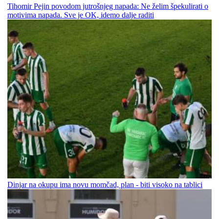
Tihomir Pejin povodom jutrošnjeg napada: Ne želim špekulirati o
motivima napada. Sve je OK, idemo dalje raditi
Dinjar na okupu ima novu momčad, plan - biti visoko na tablici