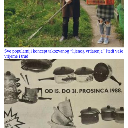
Sve popularniji koncept takozvanog “lijenog vrtlarenja” štedi vaše
vrijeme i trud