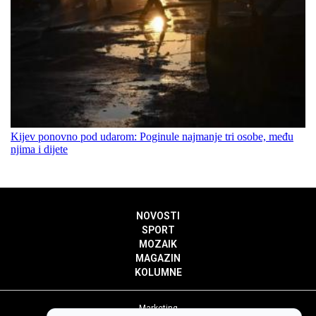
Kijev ponovno pod udarom: Poginule najmanje tri osobe, među
njima i dijete
NOVOSTI
SPORT
MOZAIK
MAGAZIN
KOLUMNE
Marketing