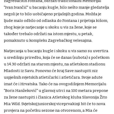
zagrebačkih Fontana, održan tradicionalni Memorijal
"Ivan Ivančić" u bacanju kugle, bilo nešto manje gledatelja
negoli je to bilo uobičajeno prijašnjih godina. Možda je
ljude malo odbilo od odlaska do Fontana i prijetnja kišom,
zbog koje je natjecanje u skoku u vis za žene, koje se
također trebalo održati na istom mjestu, u petak,
pomaknuto u kompleks Zagrebačkog velesajma.
Natjecanja u bacanju kugle i skoku u vis samo su uvertira
u središnju priredbu, koja će se danas (subota) s početkom
u 14.30 održati na starom mjestu, na atletskom stadionu
Mladosti iz Savu. Ponovno će kraj Save nastupiti niz
uspješnih svjetskih atletičarki i atletičara. Svoje adute
imat će i Hrvatska. Tako će na ovogodišnjem Memorijalu
"Boris Hanžeković" u glavnoj utrci na 100 metara prepone
za žene nastupiti i članica Atletskog kluba Slavonija Žito
Mia Wild. Svjetskoj juniorskoj viceprvakinji bit će to nova
provjera na početku sezone na otvorenom, a Mia će