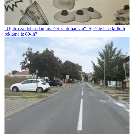
"Ujutro za dobar dan, uvečer za dobar san“: Sjećate li se kultnih
reklama iz 80-ih?