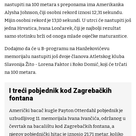
nastupiti na 100 metara s preponama ima Amerikanka
Alysha Johnson, čiji osobni rekord iznosi 12,31 sekundu.
Mijin osobni rekord je 13,10 sekundi. U utrci će nastupiti još
jedna Hrvatica, Ivana Lončarek, čiji je najbolji rezultat
samo stotinku brži od onoga mlade osječke maturantice.
Dodajmo da će u B-programu na Hanžekovićevu
memorijalu nastupiti još dvoje članova Atletskog kluba
Slavonija Žito - Lorena Faktor i Roko Domić, koji će trčati
na 100 metara.
I treći pobjednik kod Zagrebačkih
fontana
Američki bacač kugle Payton Otterdahl pobjednik je
uzbudljivog 11. memorijala Ivana Ivančića, održanog u
čevrtak na bacalištu kod Zagrebačkih fontana, a
njegov pobjednički hitac je iznosio 21,71 metar, koliko