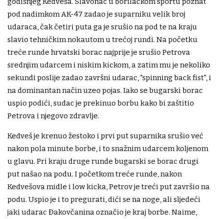
godišnjeg Kedveša. Slavonac u borilačkom sportu poznat
pod nadimkom AK-47 zadao je suparniku velik broj
udaraca, čak četiri puta ga je srušio na pod te na kraju
slavio tehničkim nokautom u trećoj rundi. Na početku
treće runde hrvatski borac najprije je srušio Petrova
srednjim udarcem i niskim kickom, a zatim mu je nekoliko
sekundi poslije zadao završni udarac, "spinning back fist", i
na dominantan način uzeo pojas. Iako se bugarski borac
uspio podići, sudac je prekinuo borbu kako bi zaštitio
Petrova i njegovo zdravlje.
Kedveš je krenuo žestoko i prvi put suparnika srušio već
nakon pola minute borbe, i to snažnim udarcem koljenom
u glavu. Pri kraju druge runde bugarski se borac drugi
put našao na podu. I početkom treće runde, nakon
Kedvešova midle i low kicka, Petrov je treći put završio na
podu. Uspio je i to pregurati, dići se na noge, ali sljedeći
jaki udarac Đakovčanina označio je kraj borbe. Naime,