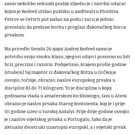
samo nekoliko sekundi poslije slijedio je i završni udarac
kojim je Kedveš utišao publiku u amfiteatru Plovdiva.
Petrov se četvrti put našao na podu i sucu je jedino
preostalo da prekine borbu i proglasi đakovačkog borca
prvakom.
Na priredbi Senshi 26 sjajni Andrej Kedveš samo je
potvrdio svoju visoku klasu, njegovi udarci ponovno su bili
brzi, precizni i razorni. Podsjetimo, krajem prošle godine
(studeni) taj majstor iz đakovačkog Blitza u Grčkoj je
osvojio, točnije, obranio, naslov europskog prvaka u
disciplini K1 do 71 kilogram. To je disciplina u kojoj
godinama vlada u amaterskom kickboxingu, lani u Ateni
obranio je naslov prvaka Starog kontinenta, koji je i prije
tri godine uzeo u turskoj Antalyi. Prije dvije godine osvojio
je i naslov svjetskog prvaka u Portugalu, tako da je
aktualni dvostruki uzastopni europski, a i svjetski prvak.