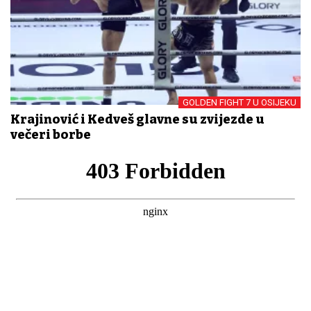
GOLDEN FIGHT 7 U OSIJEKU
Krajinović i Kedveš glavne su zvijezde u
večeri borbe