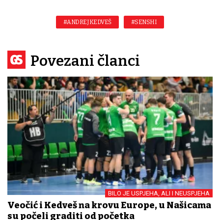
#ANDREJ KEDVEŠ
#SENSHI
Povezani članci
BILO JE USPJEHA, ALI I NEUSPJEHA
Veočić i Kedveš na krovu Europe, u Našicama
su počeli graditi od početka