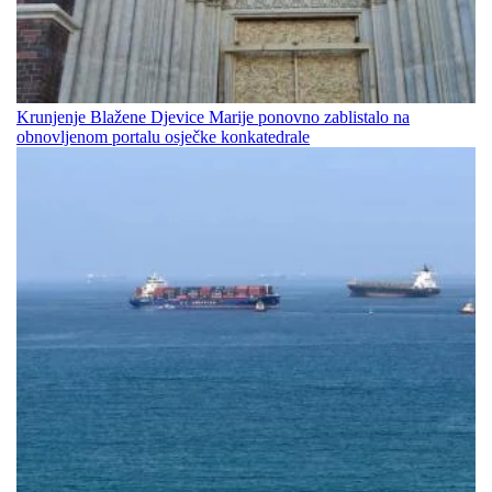
Krunjenje Blažene Djevice Marije ponovno zablistalo na
obnovljenom portalu osječke konkatedrale