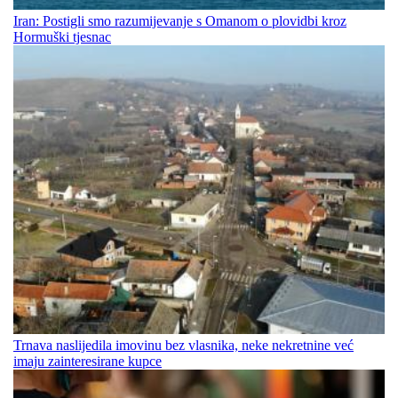
Iran: Postigli smo razumijevanje s Omanom o plovidbi kroz
Hormuški tjesnac
Trnava naslijedila imovinu bez vlasnika, neke nekretnine već
imaju zainteresirane kupce