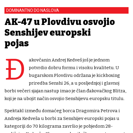
DOMINANTNO DO NASLOVA
AK-47 u Plovdivu osvojio
Senshijev europski
pojas
Đ
akovčanin Andrej Kedveš još je jednom
potvrdio dobru formu i visoku kvalitetu. U
bugarskom Plovdivu održana je kickboxing
priredba Senshi 26, a u posljednjoj i glavnoj
borbi večeri sjajan nastup imao je član đakovačkog Blitza,
koji je na ubojit način osvojio Senshijevu europsku titulu.
Spektakl između domaćeg borca Dragomira Petrova i
Andreja Kedveša u borbi za Senshijev europski pojas u
kategoriji do 70 kilograma završio je pobjedom 28-