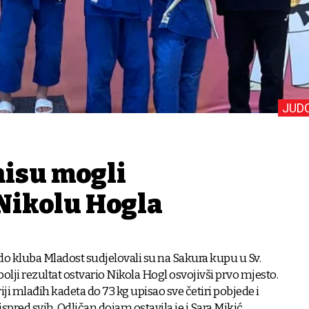
JUD
nisu mogli
 Nikolu Hogla
do kluba Mladost sudjelovali su na Sakura kupu u Sv.
jbolji rezultat ostvario Nikola Hogl osvojivši prvo mjesto.
iji mlađih kadeta do 73 kg upisao sve četiri pobjede i
spred svih. Odličan dojam ostavila je i Sara Mikić