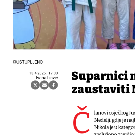
USTUPLJENO
Suparnici 
18.4.2025., 17:00
Ivana Liović
zaustaviti
Č
lanovi osječkog Ju
Nedelji, gdje je na
Nikola je u kategor
zasluženo završio i