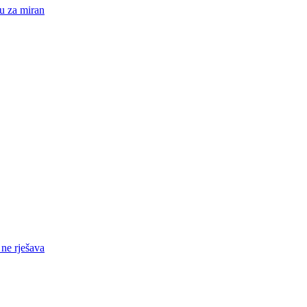
su za miran
 ne rješava