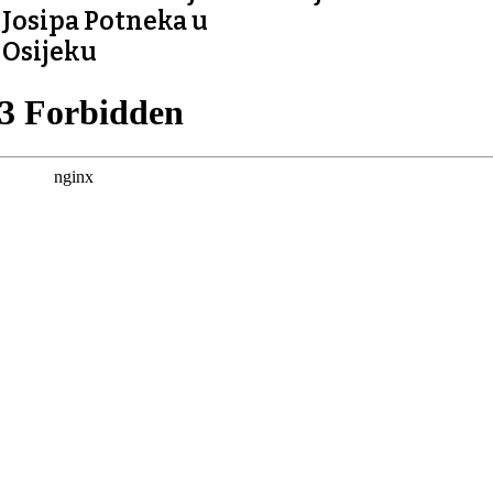
Josipa Potneka u
Osijeku