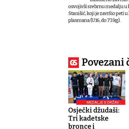
osvojivši srebrnu medalju u k
Stanišić, koji je završio peti 
plasmana (U16, do 73 kg).
Povezani 
MEDALJE S DRŽAVNE
SMOTRE
Osječki džudaši:
Tri kadetske
bronce i