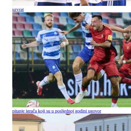
uzvrat
pitanje igrača koji su u posljednoj godini ugovor