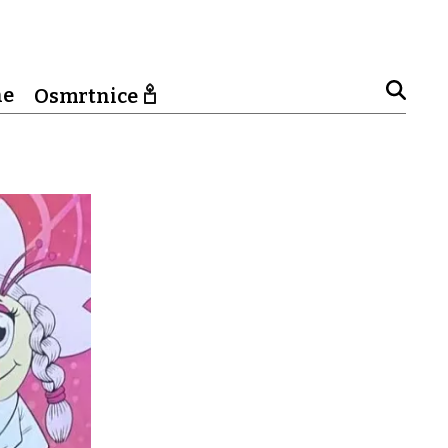
ne
Osmrtnice