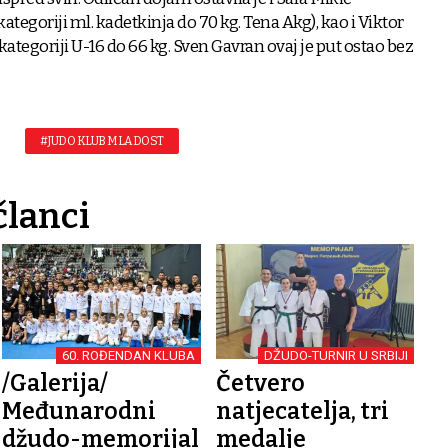
ategoriji ml. kadetkinja do 70 kg. Tena Akg), kao i Viktor
u kategoriji U-16 do 66 kg. Sven Gavran ovaj je put ostao bez
#JUDO KLUB MLADOST
članci
60. ROĐENDAN KLUBA
DŽUDO-TURNIR U SRBIJI
/Galerija/
Četvero
Međunarodni
natjecatelja, tri
džudo-memorijal
medalje