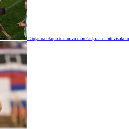
Dinjar na okupu ima novu momčad, plan - biti visoko na