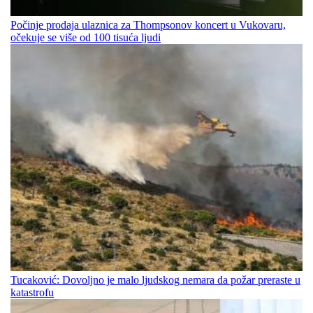
Počinje prodaja ulaznica za Thompsonov koncert u Vukovaru,
očekuje se više od 100 tisuća ljudi
Tucaković: Dovoljno je malo ljudskog nemara da požar preraste u
katastrofu