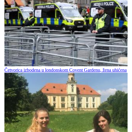
Četvorica izbodena u londonskom Covent Gardenu, žena uhićena