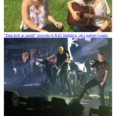
“Dan koji se pamti” posveta je Kići Slabincu, ali i našem Gradu