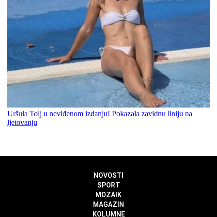
Uršula Tolj u neviđenom izdanju! Pokazala zavidnu liniju na
ljetovanju
NOVOSTI
SPORT
MOZAIK
MAGAZIN
KOLUMNE