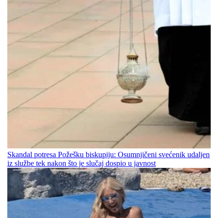
Skandal potresa Požešku biskupiju: Osumnjičeni svećenik udaljen
iz službe tek nakon što je slučaj dospio u javnost