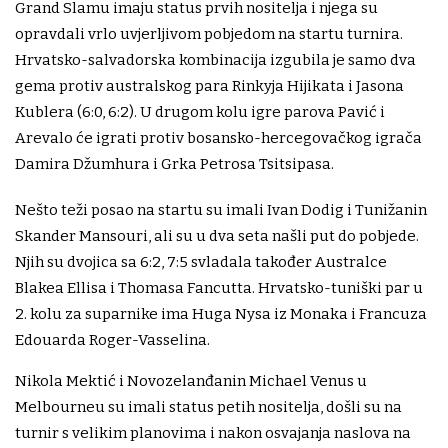
Grand Slamu imaju status prvih nositelja i njega su
opravdali vrlo uvjerljivom pobjedom na startu turnira.
Hrvatsko-salvadorska kombinacija izgubila je samo dva
gema protiv australskog para Rinkyja Hijikata i Jasona
Kublera (6:0, 6:2). U drugom kolu igre parova Pavić i
Arevalo će igrati protiv bosansko-hercegovačkog igrača
Damira Džumhura i Grka Petrosa Tsitsipasa.
Nešto teži posao na startu su imali Ivan Dodig i Tunižanin
Skander Mansouri, ali su u dva seta našli put do pobjede.
Njih su dvojica sa 6:2, 7:5 svladala također Australce
Blakea Ellisa i Thomasa Fancutta. Hrvatsko-tuniški par u
2. kolu za suparnike ima Huga Nysa iz Monaka i Francuza
Edouarda Roger-Vasselina.
Nikola Mektić i Novozelanđanin Michael Venus u
Melbourneu su imali status petih nositelja, došli su na
turnir s velikim planovima i nakon osvajanja naslova na