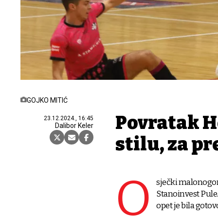
GOJKO MITIĆ
Povratak H
23.12.2024., 16:45
Dalibor Keler
stilu, za p
O
sječki malonogom
Stanoinvest Pul
opet je bila goto