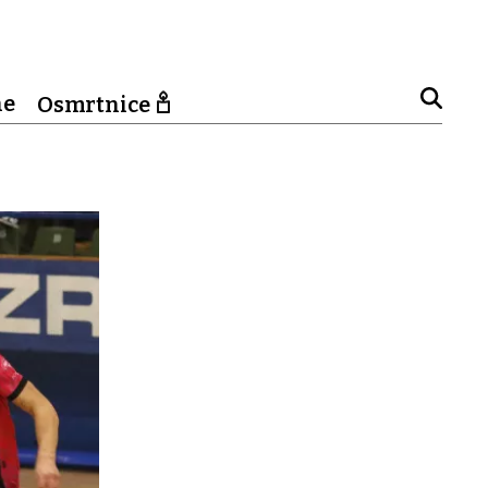
ne
Osmrtnice