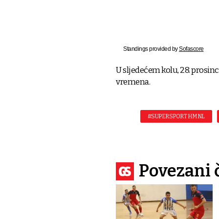
Standings provided by
Sofascore
U sljedećem kolu, 28. prosin
vremena.
#SUPERSPORT HMNL
Povezani 