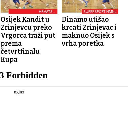
HRVATSKI
SUPERSPORT HMNL
MALONOGOMETNI KUP
Osijek Kandit u
Dinamo utišao
Zrinjevcu preko
krcati Zrinjevac i
Vrgorca traži put
maknuo Osijek s
prema
vrha poretka
četvrtfinalu
Kupa