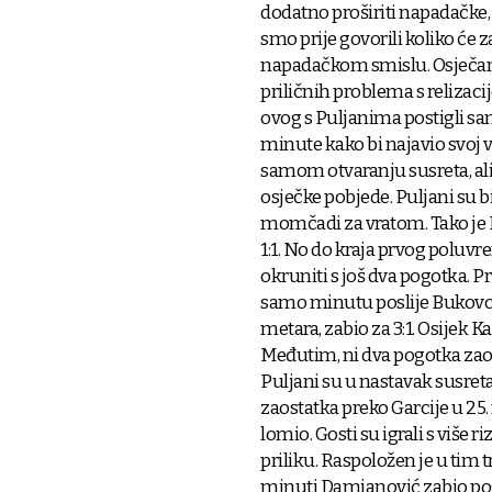
dodatno proširiti napadačke, a
smo prije govorili koliko će 
napadačkom smislu. Osječani 
priličnih problema s relizacij
ovog s Puljanima postigli sa
minute kako bi najavio svoj v
samom otvaranju susreta, ali 
osječke pobjede. Puljani su b
momčadi za vratom. Tako je D
1:1. No do kraja prvog poluvr
okruniti s još dva pogotka. 
samo minutu poslije Bukovcec 
metara, zabio za 3:1. Osijek K
Međutim, ni dva pogotka zao
Puljani su u nastavak susret
zaostatka preko Garcije u 25
lomio. Gosti su igrali s više ri
priliku. Raspoložen je u tim 
minuti Damjanović zabio pogod