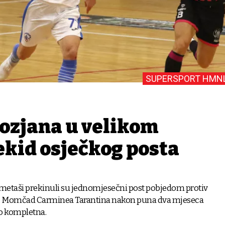
SUPERSPORT HMN
ozjana u velikom
rekid osječkog posta
etaši prekinuli su jednomjesečni post pobjedom protiv
e. Momčad Carminea Tarantina nakon puna dva mjeseca
vo kompletna.