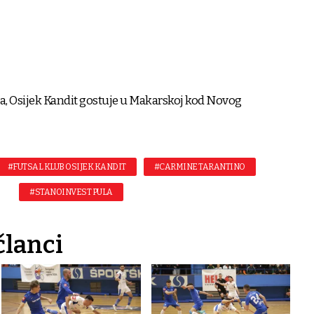
ca, Osijek Kandit gostuje u Makarskoj kod Novog
#FUTSAL KLUB OSIJEK KANDIT
#CARMINE TARANTINO
#STANOINVEST PULA
članci