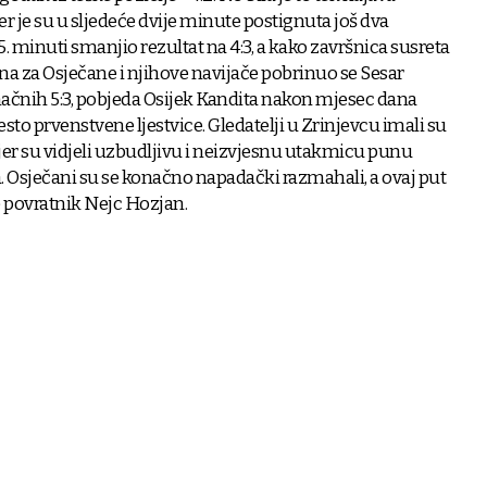
 jer je su u sljedeće dvije minute postignuta još dva
. minuti smanjio rezultat na 4:3, a kako završnica susreta
na za Osječane i njihove navijače pobrinuo se Sesar
onačnih 5:3, pobjeda Osijek Kandita nakon mjesec dana
sto prvenstvene ljestvice. Gledatelji u Zrinjevcu imali su
 jer su vidjeli uzbudljivu i neizvjesnu utakmicu punu
. Osječani su se konačno napadački razmahali, a ovaj put
e povratnik Nejc Hozjan.