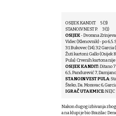
OSIJEK KANDIT 5 (3)
STANOIVNEST P. 3 (1)
OSIJEK
- Dvorana Zrinjevac
Videc (Klenovnik) - po 6,5. St
3:1 Bukovec (14), 3:2 Garcia 
Žuti kartoni: Gallo (Osijek 
Pula). Crvenih kartona nije 
OSIJEK KANDIT:
Ditano 7 
6,5, Pandurević 7, Damjanović
STANOINVEST PULA
: S
Šteko, Da. Moravac 6, Garcia
IGRAČ UTAKMICE:
NEJC
Nakon dugog izbivanja zbog oz
a na klupi je bio Brazilac Dene