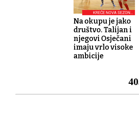
KREĆE NOVA SEZONA
SUPERSPORT HMNL-A
Na okupu je jako
društvo. Talijan i
njegovi Osječani
imaju vrlo visoke
ambicije