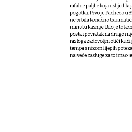
rafalne paljbe koja uslijedila
pogotka. Prvo je Pacheco u 35
ne bi bila konačno traumatič
minutu kasnije. Bilo je to k
posta i povratak na drugo mje
razloga zadovoljni otići kući
tempa s nizom lijepih poteza
najveće zasluge za to imao j