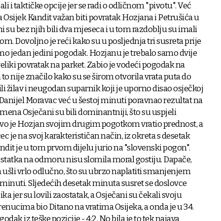
li i taktičke opcije jer se radi o odličnom "pivotu". Već
za Osijek Kandit važan biti povratak Hozjana i Petrušića u
su bez njih bili dva mjeseca i u tom razdoblju su imali
om. Dovoljno je reći kako su u posljednja tri susreta prije
mo jedan jedini pogodak. Hozjanu je trebalo samo dvije
eliki povratak na parket. Zabio je vodeći pogodak na
to nije značilo kako su se širom otvorila vrata puta do
ili žilav i neugodan suparnik koji je uporno disao osječkoj
anijel Moravac već u šestoj minuti poravnao rezultat na
emena Osječani su bili dominantniji, što su uspjeli
Prvo je Hozjan svojim drugim pogotkom vratio prednost, a
je na svoj karakterističan način, iz okreta s desetak
andit je u tom prvom dijelu jurio na "slovenski pogon".
statka na odmoru nisu slomila moral gostiju. Dapače,
a ušli vrlo odlučno, što su ubrzo naplatiti smanjenjem
. minuti. Sljedećih desetak minuta susret se doslovce
zika jer su lovili zaostatak, a Osječani su čekali svoju
trenucima bio Ditano na vratima Osijeka, a onda je u 34.
ak iz teške pozicije - 4:2. No bila je to tek najava