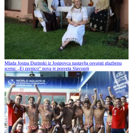
Mlada Josipa Đurinski iz Josipovca nastavlja osvajati glazbenu
scenu: „Ej ravnico“ nova je posveta Slavoniji