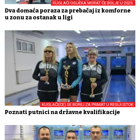
KUGLAČI OSIJEKA MORAT ĆE BOLJE U 2025.
Dva domaća poraza za prebačaj iz komforne
u zonu za ostanak u ligi
KUGLAČI(CE) SE BORILI ZA PRIMAT U REGIJI ISTOK
Poznati putnici na državne kvalifikacije