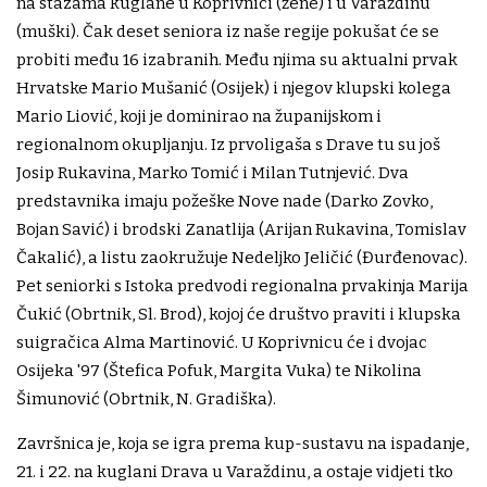
na stazama kuglane u Koprivnici (žene) i u Varaždinu
(muški). Čak deset seniora iz naše regije pokušat će se
probiti među 16 izabranih. Među njima su aktualni prvak
Hrvatske Mario Mušanić (Osijek) i njegov klupski kolega
Mario Liović, koji je dominirao na županijskom i
regionalnom okupljanju. Iz prvoligaša s Drave tu su još
Josip Rukavina, Marko Tomić i Milan Tutnjević. Dva
predstavnika imaju požeške Nove nade (Darko Zovko,
Bojan Savić) i brodski Zanatlija (Arijan Rukavina, Tomislav
Čakalić), a listu zaokružuje Nedeljko Jeličić (Đurđenovac).
Pet seniorki s Istoka predvodi regionalna prvakinja Marija
Čukić (Obrtnik, Sl. Brod), kojoj će društvo praviti i klupska
suigračica Alma Martinović. U Koprivnicu će i dvojac
Osijeka '97 (Štefica Pofuk, Margita Vuka) te Nikolina
Šimunović (Obrtnik, N. Gradiška).
Završnica je, koja se igra prema kup-sustavu na ispadanje,
21. i 22. na kuglani Drava u Varaždinu, a ostaje vidjeti tko