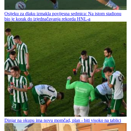
Osijeku za dlaku izmakla povijesna sedmica: Na istom stadionu
bio je korak do izjednačavanja rekorda HNL-a
Dinjar na okupu ima novu momčad, plan - biti visoko na tablici