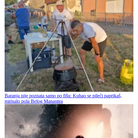
Baranja nije poznata samo po fišu: Kuhao se pileći paprikaš,
mirisalo pola Belog Manastira