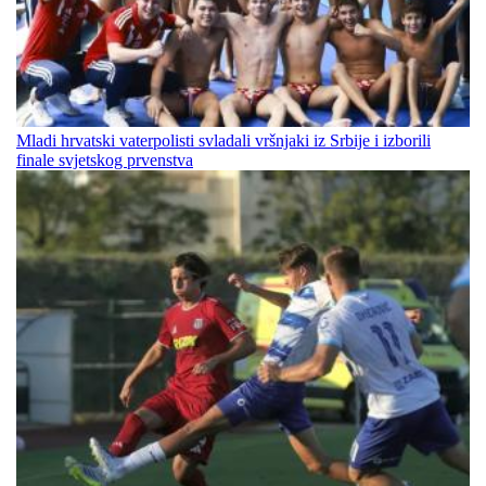
Mladi hrvatski vaterpolisti svladali vršnjaki iz Srbije i izborili
finale svjetskog prvenstva