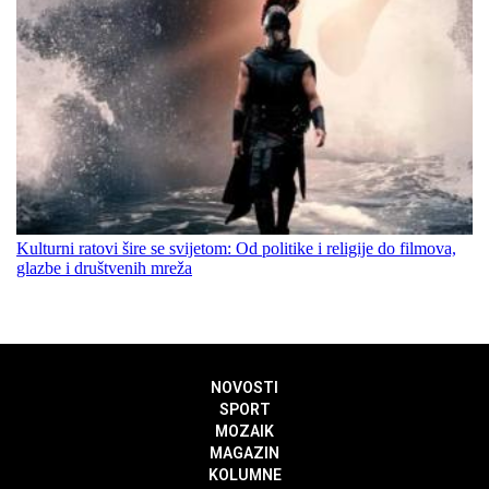
Kulturni ratovi šire se svijetom: Od politike i religije do filmova,
glazbe i društvenih mreža
NOVOSTI
SPORT
MOZAIK
MAGAZIN
KOLUMNE