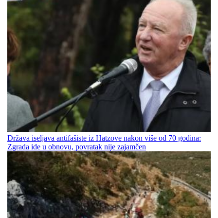
Država iseljava antifašiste iz Hatzove nakon više od 70 godina:
Zgrada ide u obnovu, povratak nije zajamčen