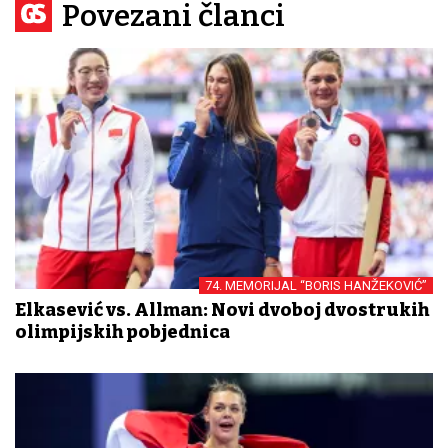
Povezani članci
74. MEMORIJAL “BORIS HANŽEKOVIĆ”
Elkasević vs. Allman: Novi dvoboj dvostrukih
olimpijskih pobjednica