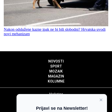
Nakon odslužene kazne ipak ne bi bili slobodni? Hrvatska uvodi
novi mehanizam
NOVOSTI
SPORT
MOZAIK
MAGAZIN
KOLUMNE
Marketing
×
Politika privatnosti
Politika kolačića
Prijavi se na Newsletter!
Impressum