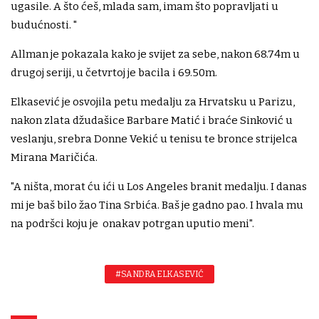
ugasile. A što ćeš, mlada sam, imam što popravljati u
budućnosti. "
Allman je pokazala kako je svijet za sebe, nakon 68.74m u
drugoj seriji, u četvrtoj je bacila i 69.50m.
Elkasević je osvojila petu medalju za Hrvatsku u Parizu,
nakon zlata džudašice Barbare Matić i braće Sinković u
veslanju, srebra Donne Vekić u tenisu te bronce strijelca
Mirana Maričića.
"A ništa, morat ću ići u Los Angeles branit medalju. I danas
mi je baš bilo žao Tina Srbića. Baš je gadno pao. I hvala mu
na podršci koju je onakav potrgan uputio meni".
#SANDRA ELKASEVIĆ