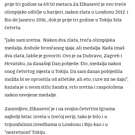
prije tri godine sa 69.50 metara.Za Elkasević je ovo treće
olimpijsko odličje u karijeri, nakon zlata u Londonu 2012. i
Rio de Janeiru 2016., dok je prije tri godine u Tokiju bila
četvrta.
"Jako sam sretna. Nakon dva zlata, treća olimpijska
medalja, doduše brončanog sjaja, ali medalja. Kada imaš
dva zlata, lakše je govoriti. Ovo je za Dubravu, Zagreb i
Hrvatsku, za današnji Dan pobjede. Eto, medalja nakon
onog četvrtog mjesta u Tokiju. Da sam danas pobijedila
možda bi se oprostila od atletike, ali eto, cure mi ne daju",
kazala je u svom stilu Sandra, vrlo sretna i raspoložena
nakon osvojene medalje.
Zanimljivo, Elkasević je i na svojim četvrtim Igrama
najbolji hitac izvela u trećoj seriji, tako je bilo i u
trijumfalnim izvedbama u Londonu i Riju kao i u
"nesretnom" Tokiju.