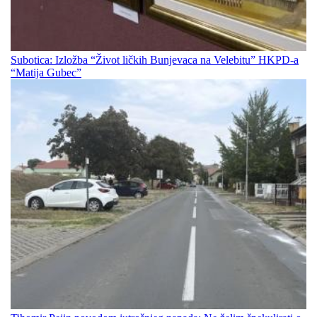
Subotica: Izložba “Život ličkih Bunjevaca na Velebitu” HKPD-a
“Matija Gubec”