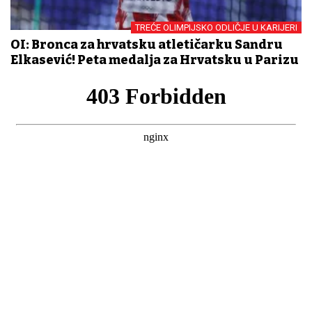
TREĆE OLIMPIJSKO ODLIČJE U KARIJERI
OI: Bronca za hrvatsku atletičarku Sandru
Elkasević! Peta medalja za Hrvatsku u Parizu