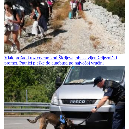
Vlak prošao kroz crveno kod Škrljeva; obustavljen željeznički
promet. Putnici pješke do autobusa po najvećoj vrućini