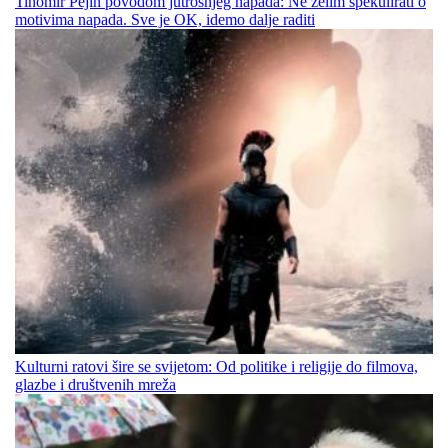
Tihomir Pejin povodom jutrošnjeg napada: Ne želim špekulirati o
motivima napada. Sve je OK, idemo dalje raditi
Kulturni ratovi šire se svijetom: Od politike i religije do filmova,
glazbe i društvenih mreža