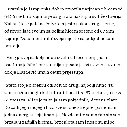
Hrvatska je šampionka dobro otvorila natjecanje hicem od
64.25 metara kojim si je osigurala nastup u svih šest serija.
Nakon što je pala na četvrto mjesto nakon druge serije,
odgovorila je svojim najboljim hicem sezone od 67.51m
kojim je "zacementirala" svoje mjesto na pobjedničkom
postolju.
I Feng je svoj najbolji hitac izvela u trećoj seriji, no u
ostalima je bila konstantnija, upisala je još 67.25m i 67.13m,
dok je Elksaević imala četiri prijestupa.
"Šteta što je o srebru odlučivao drugi najbolji hitac. Tu
sam možda mogla kalkulirati, bacati za 67 metara, a ne za
69 metara. Ali to je tako, ja sam pobjednik, idem na zlato.
Do zadnjega mojega hica sve su one strepile, pa nema ni
jedna energiju koju imam ja. Možda mi je samo žao što sam
brzala u zadnjih hicima, brzopleta sam i noge su mi se