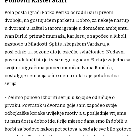
Ponoviti Kaštel Stari
Pola posla igrači Ratka Perisa odradili su u prvom
dvoboju, na gostujućem parketu. Dobro, za neke je nastup
u dvorani u Kaštel Starom igranje u domaćem ambijentu.
Ivan Đirlić, primač mursaša, karijeru je započeo u Riboli,
nastavio u Mladosti, Splitu, skopskom Vardaru, a
posljednje tri sezone dio je osječke svlačionice. Nedavni
povratak kući bio je i više nego ugodan. Đirla je zajedno sa
svojim suigračima pomeo momčad Ivana Rančića,
nostalgije i emocija očito nema dok traje polufinalna
serija.
- Želimo ponovo izboriti seriju u kojoj se odlučuje o
prvaku. Povratak u dvoranu gdje sam započeo svoje
odbojkaške korake uvijek je motiv, a u posljednje vrijeme
tu nam dosta dobro ide. Prije mjesec dana smo ih dobili u
borbi za bodove nakon pet setova, a sada je sve bilo gotovo