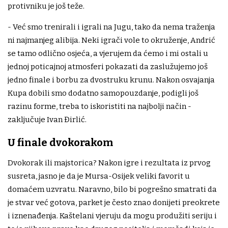
protivniku je još teže.
- Već smo trenirali i igrali na Jugu, tako da nema traženja
ni najmanjeg alibija. Neki igrači vole to okruženje, Andrić
se tamo odlično osjeća, a vjerujem da ćemo i mi ostali u
jednoj poticajnoj atmosferi pokazati da zaslužujemo još
jedno finale i borbu za dvostruku krunu. Nakon osvajanja
Kupa dobili smo dodatno samopouzdanje, podigli još
razinu forme, treba to iskoristiti na najbolji način -
zaključuje Ivan Đirlić.
U finale dvokorakom
Dvokorak ili majstorica? Nakon igre i rezultata iz prvog
susreta, jasno je da je Mursa-Osijek veliki favorit u
domaćem uzvratu. Naravno, bilo bi pogrešno smatrati da
je stvar već gotova, parket je često znao donijeti preokrete
i iznenađenja. Kaštelani vjeruju da mogu produžiti seriju i