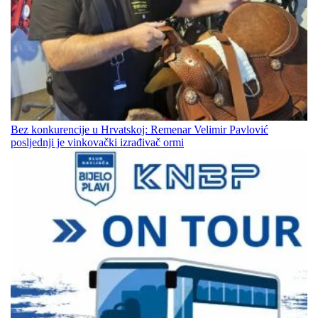
Bez konkurencije u Hrvatskoj: Remenar Velimir Pavlović
posljednji je vinkovački izrađivač ormi