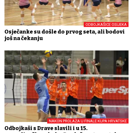
ODBOJKAŠICE OSIJEKA
Osječanke su došle do prvog seta, ali bodovi
još na čekanju
NAKON PROLAZA U FINALE KUPA HRVATSKE
Odbojkaši s Drave slavili i u 15.