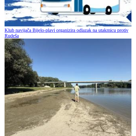
Klub navijača Bijelo-plavi organizira odlazak na utakmicu protiv
Rudeša