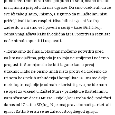
puno brže. Dominirali smo potpuno tri seta, nismo im dali
ni najmanju prigodu da nas ugroze. Da smo očekivali da će
sve ići tako glatko, i nismo, a sigurno da ni Kaštelani nisu
priželjkivali takav rasplet. Nisu bili ni svjesni što ih je
zadesilo, a mi smo već poveli u seriji - kaže Đirlić, koji
odmah naglašava kako ih odlična igra i pozitivan rezultat
neće nimalo opustiti i uspavati.
- Korak smo do finala, plasman možemo potvrditi pred
našim navijačima, prigoda je to koju ne smijemo i nećemo
propustiti. Sumnjam da će biti lagano kao u prvoj
utakmici, iako ne bismo imali ništa protiv da dođemo do
tri seta bez nekih uzbuđenja i komplikacija. Imamo dvije
meč-lopte, najbolje je odmah iskoristiti prvu, ne ide nam
se opet za vikend u Kaštel Stari - priželjkuje Kaštelanin u
narančastom dresu Murse-Osijek, koju treba doći podržati
danas od 17 sati u SD Jug. Nije onaj pravi domaći parket, ali
igrači Ratka Perisa se ne žale, očito, gdjegod igraju,