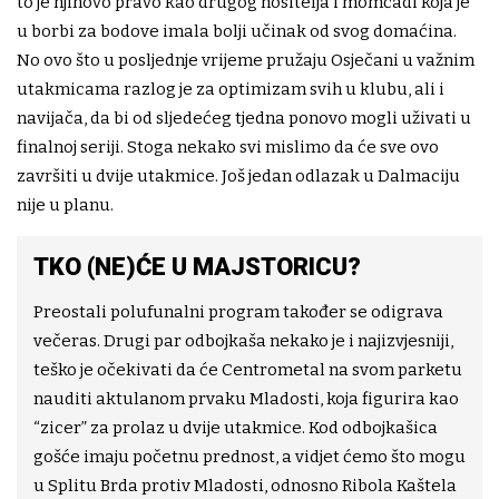
to je njihovo pravo kao drugog nositelja i momčadi koja je
u borbi za bodove imala bolji učinak od svog domaćina.
No ovo što u posljednje vrijeme pružaju Osječani u važnim
utakmicama razlog je za optimizam svih u klubu, ali i
navijača, da bi od sljedećeg tjedna ponovo mogli uživati u
finalnoj seriji. Stoga nekako svi mislimo da će sve ovo
završiti u dvije utakmice. Još jedan odlazak u Dalmaciju
nije u planu.
TKO (NE)ĆE U MAJSTORICU?
Preostali polufunalni program također se odigrava
večeras. Drugi par odbojkaša nekako je i najizvjesniji,
teško je očekivati da će Centrometal na svom parketu
nauditi aktulanom prvaku Mladosti, koja figurira kao
“zicer” za prolaz u dvije utakmice. Kod odbojkašica
gošće imaju početnu prednost, a vidjet ćemo što mogu
u Splitu Brda protiv Mladosti, odnosno Ribola Kaštela