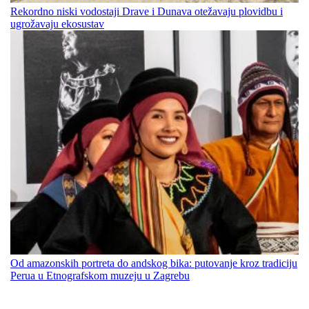
Rekordno niski vodostaji Drave i Dunava otežavaju plovidbu i
ugrožavaju ekosustav
Od amazonskih portreta do andskog bika: putovanje kroz tradiciju
Perua u Etnografskom muzeju u Zagrebu