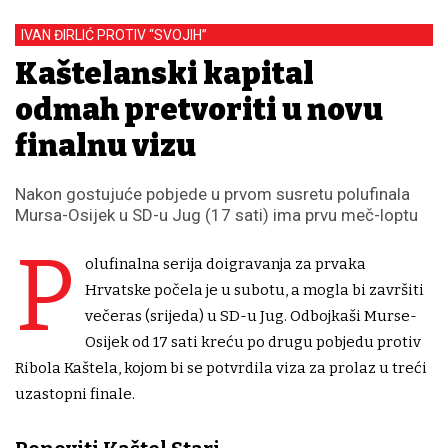
IVAN ĐIRLIĆ PROTIV “SVOJIH”
Kaštelanski kapital
odmah pretvoriti u novu
finalnu vizu
Nakon gostujuće pobjede u prvom susretu polufinala
Mursa-Osijek u SD-u Jug (17 sati) ima prvu meč-loptu
P
olufinalna serija doigravanja za prvaka
Hrvatske počela je u subotu, a mogla bi završiti
večeras (srijeda) u SD-u Jug. Odbojkaši Murse-
Osijek od 17 sati kreću po drugu pobjedu protiv
Ribola Kaštela, kojom bi se potvrdila viza za prolaz u treći
uzastopni finale.