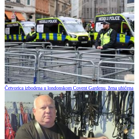
Četvorica izbodena u londonskom Covent Gardenu, žena uhićena