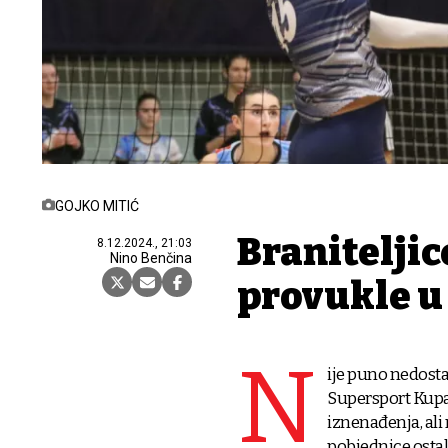
GOJKO MITIĆ
Braniteljic
8.12.2024., 21:03
Nino Benčina
provukle u
N
ije puno nedostaj
Supersport Kupa 
iznenađenja, ali
pobjednice ostale