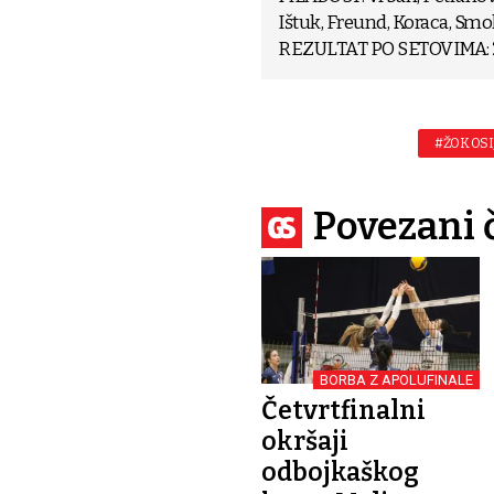
Ištuk, Freund, Koraca, Smolj
REZULTAT PO SETOVIMA: 25:23
#ŽOK OSI
Povezani 
BORBA Z APOLUFINALE
Četvrtfinalni
okršaji
odbojkaškog