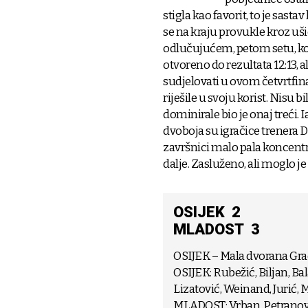
stigla kao favorit, to je sasta
se na kraju provukle kroz uši
odlučujućem, petom setu, koji
otvoreno do rezultata 12:13, 
sudjelovati u ovom četvrtfin
riješile u svoju korist. Nisu 
dominirale bio je onaj treći
dvoboja su igračice trenera D
završnici malo pala koncentrac
dalje. Zasluženo, ali moglo je 
OSIJEK 2
MLADOST 3
OSIJEK – Mala dvorana Gradsk
OSIJEK: Rubežić, Biljan, Bal
Lizatović, Weinand, Jurić, M
MLADOST: Vrban, Petranović,