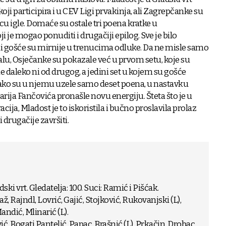
v koji participira i u CEV Ligi prvakinja, ali Zagrepčanke su
cu igle. Domaće su ostale tri poena kratke u
 je mogao ponuditi i drugačiji epilog. Sve je bilo
ali gošće su mirnije u trenucima odluke. Da ne misle samo
alu, Osječanke su pokazale već u prvom setu, koje su
bile daleko ni od drugog, a jedini set u kojem su gošće
. Iako su u njemu uzele samo deset poena, u nastavku
arija Fančovića pronašle novu energiju. Šteta što je u
ija, Mladost je to iskoristila i bučno proslavila prolaz
i drugačije završiti.
i vrt. Gledatelja: 100. Suci: Ramić i Pišćak.
až, Rajndl, Lovrić, Gajić, Stojković, Rukovanjski (L),
andić, Mlinarić (L).
 Bogati Pantelić, Papac, Brašnić (L), Prkačin, Drobac,