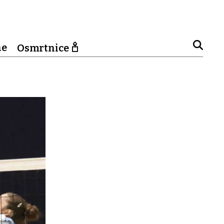
ne
Osmrtnice