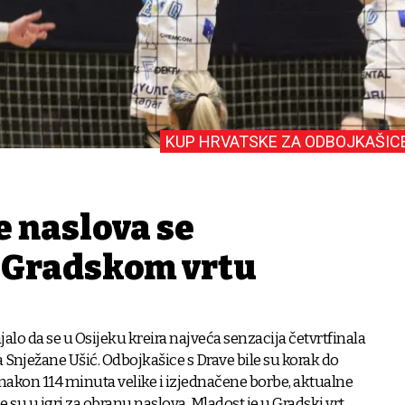
KUP HRVATSKE ZA ODBOJKAŠIC
e naslova se
 Gradskom vrtu
alo da se u Osijeku kreira najveća senzacija četvrtfinala
Snježane Ušić. Odbojkašice s Drave bile su korak do
 nakon 114 minuta velike i izjednačene borbe, aktualne
 su u igri za obranu naslova. Mladost je u Gradski vrt