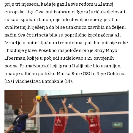
prije tri mjeseca, kada je gazila sve redom u Zlatnoj
europskoj ligi. Ovaj put izabranici Igora Juričića djelovali
su kao ispuhani balon, nije bilo dovoljno energije, ali ni
kvalitetnijih rješenja da bi se utakmica završila na željeni
način. Sva četiri seta bila su poprilično izjednačena, ali
Izrael je u onim ključnim trenutcima ipak bio mirnije ruke
i hladnije glave. Posebno raspoložen bio je Shay Mayo
Liberman, koji je u pobjedi sudjelovao s 25 osvojenih
poena. Primač/pucač koji igra u Italiji nije bio usamljen,
imao je odličnu podršku Marka Rure (18) te Iliye Goldrina
(15) i Viacheslava Batchkale (14).