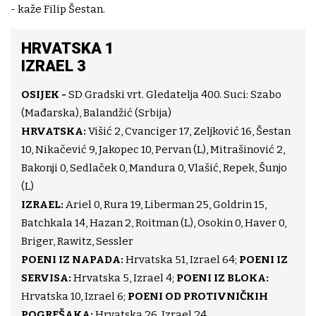
- kaže Filip Šestan.
HRVATSKA 1
IZRAEL 3
O
SIJEK -
SD Gradski vrt. Gledatelja 400. Suci: Szabo
(Mađarska), Balandžić (Srbija)
HRVATSKA:
Višić 2, Cvanciger 17, Zeljković 16, Šestan
10, Nikačević 9, Jakopec 10, Pervan (L), Mitrašinović 2,
Bakonji 0, Sedlaček 0, Mandura 0, Vlašić, Repek, Šunjo
(L)
IZRAEL:
Ariel 0, Rura 19, Liberman 25, Goldrin 15,
Batchkala 14, Hazan 2, Roitman (L), Osokin 0, Haver 0,
Briger, Rawitz, Sessler
POENI IZ NAPADA:
Hrvatska 51, Izrael 64;
POENI IZ
SERVISA:
Hrvatska 5, Izrael 4;
POENI IZ BLOKA:
Hrvatska 10, Izrael 6;
POENI OD PROTIVNIČKIH
POGREŠAKA:
Hrvatska 26, Izrael 24