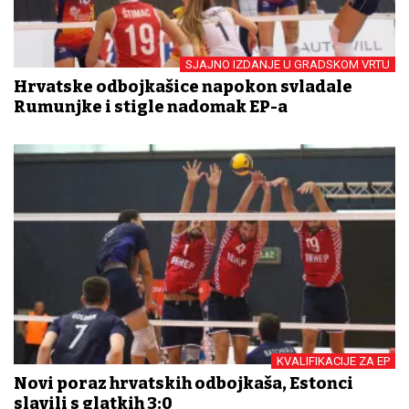
SJAJNO IZDANJE U GRADSKOM VRTU
Hrvatske odbojkašice napokon svladale
Rumunjke i stigle nadomak EP-a
KVALIFIKACIJE ZA EP
Novi poraz hrvatskih odbojkaša, Estonci
slavili s glatkih 3:0