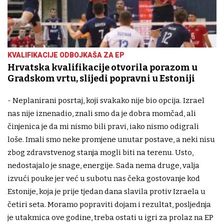
KVALIFIKACIJE ODBOJKAŠA ZA EP
Hrvatska kvalifikacije otvorila porazom u
Gradskom vrtu, slijedi popravni u Estoniji
- Neplanirani posrtaj, koji svakako nije bio opcija. Izrael
nas nije iznenadio, znali smo da je dobra momčad, ali
činjenica je da mi nismo bili pravi, iako nismo odigrali
loše. Imali smo neke promjene unutar postave, a neki nisu
zbog zdravstvenog stanja mogli biti na terenu. Usto,
nedostajalo je snage, energije. Sada nema druge, valja
izvući pouke jer već u subotu nas čeka gostovanje kod
Estonije, koja je prije tjedan dana slavila protiv Izraela u
četiri seta. Moramo popraviti dojam i rezultat, posljednja
je utakmica ove godine, treba ostati u igri za prolaz na EP