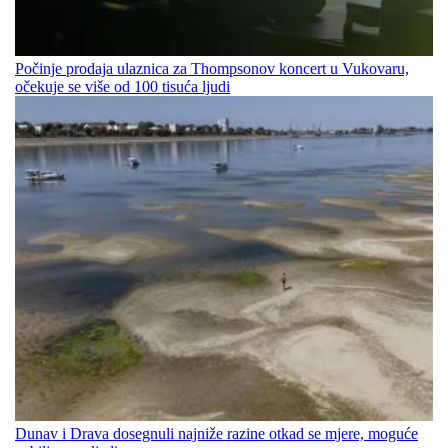
Počinje prodaja ulaznica za Thompsonov koncert u Vukovaru,
očekuje se više od 100 tisuća ljudi
Dunav i Drava dosegnuli najniže razine otkad se mjere, moguće