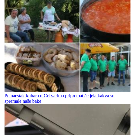
Petnaestak kuhara u Crkvarima pripremat će jela kakva su
spremale naše bake