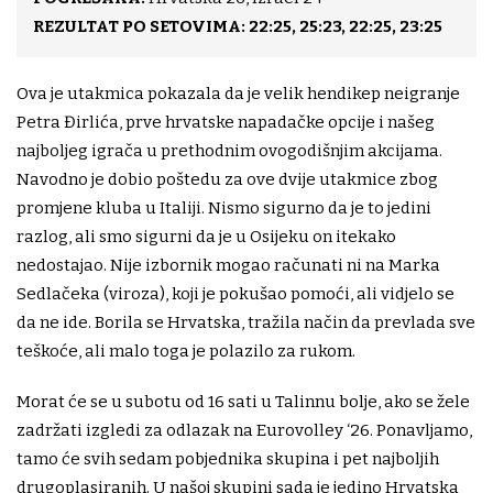
REZULTAT PO SETOVIMA: 22:25, 25:23, 22:25, 23:25
Ova je utakmica pokazala da je velik hendikep neigranje
Petra Đirlića, prve hrvatske napadačke opcije i našeg
najboljeg igrača u prethodnim ovogodišnjim akcijama.
Navodno je dobio poštedu za ove dvije utakmice zbog
promjene kluba u Italiji. Nismo sigurno da je to jedini
razlog, ali smo sigurni da je u Osijeku on itekako
nedostajao. Nije izbornik mogao računati ni na Marka
Sedlačeka (viroza), koji je pokušao pomoći, ali vidjelo se
da ne ide. Borila se Hrvatska, tražila način da prevlada sve
teškoće, ali malo toga je polazilo za rukom.
Morat će se u subotu od 16 sati u Talinnu bolje, ako se žele
zadržati izgledi za odlazak na Eurovolley ‘26. Ponavljamo,
tamo će svih sedam pobjednika skupina i pet najboljih
drugoplasiranih. U našoj skupini sada je jedino Hrvatska