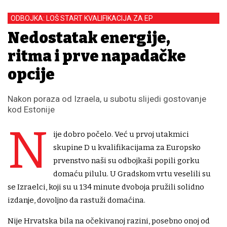
ODBOJKA: LOŠ START KVALIFIKACIJA ZA EP
Nedostatak energije,
ritma i prve napadačke
opcije
Nakon poraza od Izraela, u subotu slijedi gostovanje
kod Estonije
N
ije dobro počelo. Već u prvoj utakmici
skupine D u kvalifikacijama za Europsko
prvenstvo naši su odbojkaši popili gorku
domaću pilulu. U Gradskom vrtu veselili su
se Izraelci, koji su u 134 minute dvoboja pružili solidno
izdanje, dovoljno da rastuži domaćina.
Nije Hrvatska bila na očekivanoj razini, posebno onoj od