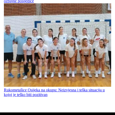
ozbiljne posljedice
Rukometašice Osijeka na okupu: Neizvjesna i teška situacija u
kojoj je teško biti pozitivan