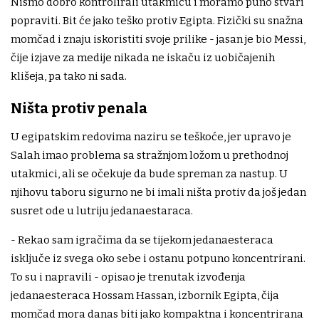
Nismo dobro kontrolirali utakmicu i moramo puno stvari
popraviti. Bit će jako teško protiv Egipta. Fizički su snažna
momčad i znaju iskoristiti svoje prilike - jasan je bio Messi,
čije izjave za medije nikada ne iskaču iz uobičajenih
klišeja, pa tako ni sada.
Ništa protiv penala
U egipatskim redovima naziru se teškoće, jer upravo je
Salah imao problema sa stražnjom ložom u prethodnoj
utakmici, ali se očekuje da bude spreman za nastup. U
njihovu taboru sigurno ne bi imali ništa protiv da još jedan
susret ode u lutriju jedanaestaraca.
- Rekao sam igračima da se tijekom jedanaesteraca
isključe iz svega oko sebe i ostanu potpuno koncentrirani.
To su i napravili - opisao je trenutak izvođenja
jedanaesteraca Hossam Hassan, izbornik Egipta, čija
momčad mora danas biti jako kompaktna i koncentrirana