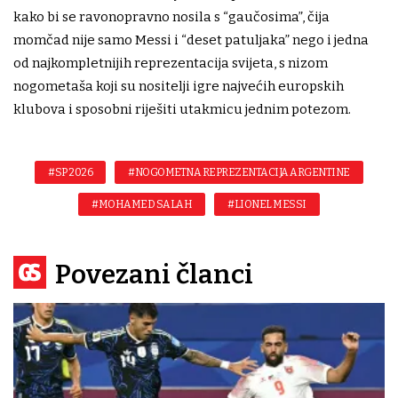
kako bi se ravonopravno nosila s “gaučosima”, čija
momčad nije samo Messi i “deset patuljaka” nego i jedna
od najkompletnijih reprezentacija svijeta, s nizom
nogometaša koji su nositelji igre najvećih europskih
klubova i sposobni riješiti utakmicu jednim potezom.
#SP 2026
#NOGOMETNA REPREZENTACIJA ARGENTINE
#MOHAMED SALAH
#LIONEL MESSI
Povezani članci