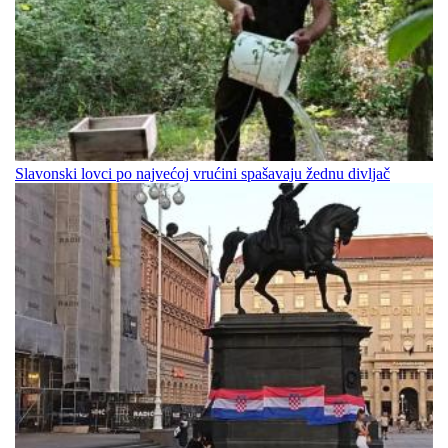
Slavonski lovci po najvećoj vrućini spašavaju žednu divljač