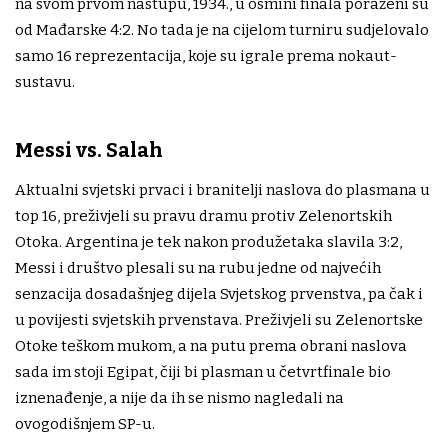
na svom prvom nastupu, 1934., u osmini finala poraženi su
od Mađarske 4:2. No tada je na cijelom turniru sudjelovalo
samo 16 reprezentacija, koje su igrale prema nokaut-
sustavu.
Messi vs. Salah
Aktualni svjetski prvaci i branitelji naslova do plasmana u
top 16, preživjeli su pravu dramu protiv Zelenortskih
Otoka. Argentina je tek nakon produžetaka slavila 3:2,
Messi i društvo plesali su na rubu jedne od najvećih
senzacija dosadašnjeg dijela Svjetskog prvenstva, pa čak i
u povijesti svjetskih prvenstava. Preživjeli su Zelenortske
Otoke teškom mukom, a na putu prema obrani naslova
sada im stoji Egipat, čiji bi plasman u četvrtfinale bio
iznenađenje, a nije da ih se nismo nagledali na
ovogodišnjem SP-u.