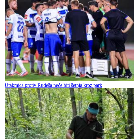
Utakmica protiv Rudeša neće biti šetnja kroz park