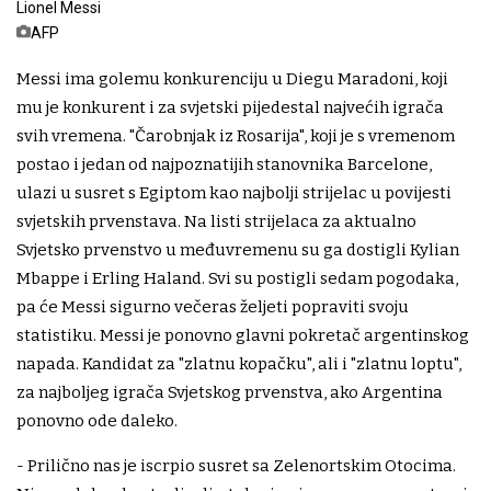
Lionel Messi
AFP
Messi ima golemu konkurenciju u Diegu Maradoni, koji
mu je konkurent i za svjetski pijedestal najvećih igrača
svih vremena. "Čarobnjak iz Rosarija", koji je s vremenom
postao i jedan od najpoznatijih stanovnika Barcelone,
ulazi u susret s Egiptom kao najbolji strijelac u povijesti
svjetskih prvenstava. Na listi strijelaca za aktualno
Svjetsko prvenstvo u međuvremenu su ga dostigli Kylian
Mbappe i Erling Haland. Svi su postigli sedam pogodaka,
pa će Messi sigurno večeras željeti popraviti svoju
statistiku. Messi je ponovno glavni pokretač argentinskog
napada. Kandidat za "zlatnu kopačku", ali i "zlatnu loptu",
za najboljeg igrača Svjetskog prvenstva, ako Argentina
ponovno ode daleko.
- Prilično nas je iscrpio susret sa Zelenortskim Otocima.