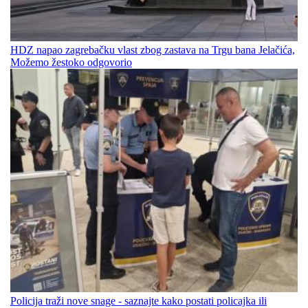
HDZ napao zagrebačku vlast zbog zastava na Trgu bana Jelačića,
Možemo žestoko odgovorio
Policija traži nove snage - saznajte kako postati policajka ili