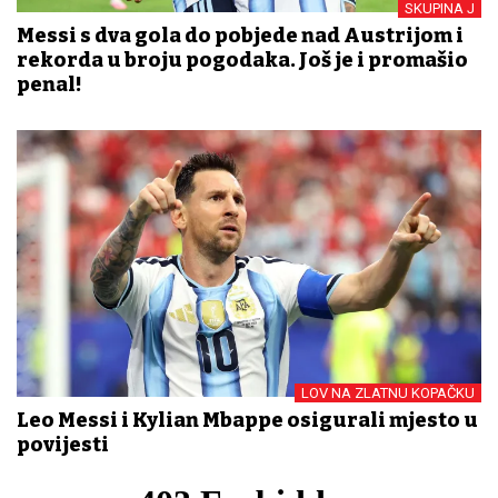
SKUPINA J
Messi s dva gola do pobjede nad Austrijom i
rekorda u broju pogodaka. Još je i promašio
penal!
LOV NA ZLATNU KOPAČKU
Leo Messi i Kylian Mbappe osigurali mjesto u
povijesti