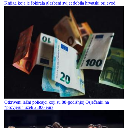
Knjiga koja je šokirala glazbeni svijet dobila hrvatski prijevod
Otkriveni lažni policajci koji su 88-godišnjoj Osječanki na
"provjeru" uzeli 2.300 eura