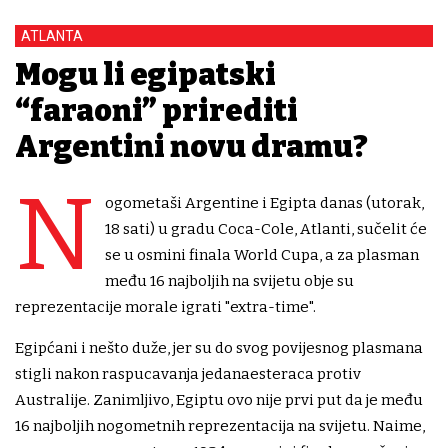
ATLANTA
Mogu li egipatski
“faraoni” prirediti
Argentini novu dramu?
N
ogometaši Argentine i Egipta danas (utorak,
18 sati) u gradu Coca-Cole, Atlanti, sučelit će
se u osmini finala World Cupa, a za plasman
među 16 najboljih na svijetu obje su
reprezentacije morale igrati "extra-time".
Egipćani i nešto duže, jer su do svog povijesnog plasmana
stigli nakon raspucavanja jedanaesteraca protiv
Australije. Zanimljivo, Egiptu ovo nije prvi put da je među
16 najboljih nogometnih reprezentacija na svijetu. Naime,