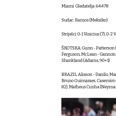
Miami Gledatelja: 64.478
Sudac: Ramos (Meksiko)
Strijelci: 0-1 Vinicius (7), 0-
ŠKOTSKA: Gunn - Patterson (R
Ferguson, McLean - Gannon-Do
Shankland (Adams, 90+1)
BRAZIL: Alisson - Danilo, Mar
Bruno Guimaraes, Casemiro (F
82), Matheus Cunha (Neymar, 