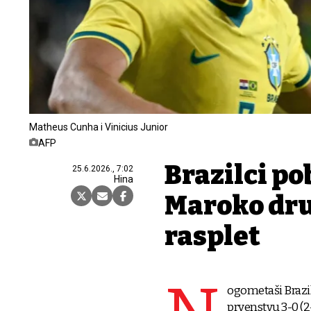
Matheus Cunha i Vinicius Junior
AFP
Brazilci po
25.6.2026., 7:02
Hina
Maroko dru
rasplet
ogometaši Brazil
prvenstvu 3-0 (2