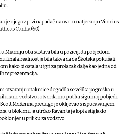
iju.
igao je njegov prvi napadač na ovom natjecanju Vinicius
 Matheus Cunha (60).
a u Miamiju oba sastava bila u poziciji da pobjedom
 finala, realnost je bila takva da će Škotska pokušati
om kako bi ostala u igri za prolazak dalje kao jedna od
ih reprezentacija.
m otvaranju utakmice dogodila se velika pogreška u
ilu rano vodstvo i otvorila mu put ka sigurnoj pobjedi.
Scott McKenna predugo je oklijevao s ispucavanjem
ra, u blok mu je utrčao Rayan te je lopta stigla do
 poklonjenu priliku za vodstvo.