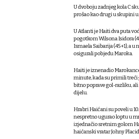
U dvoboju zadnjeg kola C skup
prošao kao drugi u skupini 
U Atlanti je Haiti dva puta 
pogotkom Wilsona Isidora (43
Ismaela Saibarija (45+1), a u
osigurali pobjedu Maroka.
Haiti je iznenadio Marokance 
minute, kada su primili treći
bitno poprave gol-razliku, al
dijelu.
Hrabri Haićani su poveli u 1
nespretno ugurao loptu u mr
izjednačio sretnim golom Hak
haićanski vratar Johny Placi