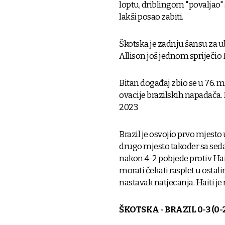
loptu, driblingom "povaljao" 
lakši posao zabiti.
Škotska je zadnju šansu za 
Allison još jednom spriječi
Bitan događaj zbio se u 76. 
ovacije brazilskih napadača. B
2023.
Brazil je osvojio prvo mjest
drugo mjesto također sa seda
nakon 4-2 pobjede protiv Haiti
morati čekati rasplet u ostali
nastavak natjecanja. Haiti je
ŠKOTSKA - BRAZIL 0-3 (0-