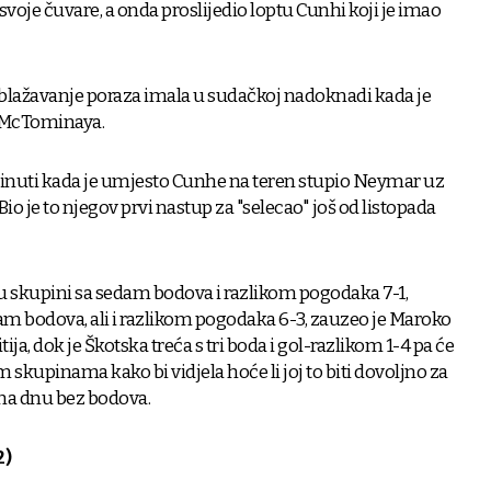
svoje čuvare, a onda proslijedio loptu Cunhi koji je imao
ublažavanje poraza imala u sudačkoj nadoknadi kada je
o McTominaya.
minuti kada je umjesto Cunhe na teren stupio Neymar uz
io je to njegov prvi nastup za "selecao" još od listopada
o u skupini sa sedam bodova i razlikom pogodaka 7-1,
m bodova, ali i razlikom pogodaka 6-3, zauzeo je Maroko
ja, dok je Škotska treća s tri boda i gol-razlikom 1-4 pa će
m skupinama kako bi vidjela hoće li joj to biti dovoljno za
 na dnu bez bodova.
2)