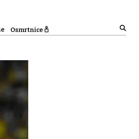
ne
Osmrtnice