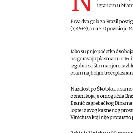
N
igranom u Miam
Prva dva gola za Brazil post
(7, 45+3), a na 3-0 povisio je
Iako su prije početka dvoboj
osiguravaju plasmanu u 16-inu
izgubiti sa što manjom razlik
osam najboljih trećeplasiran
Nažalost po Škotsku, u samo
obrani koja je omogućila Braz
Branič zagrebačkog Dinama 
lopte iz svog kaznenog prosto
Viniciusa koji nije propustio