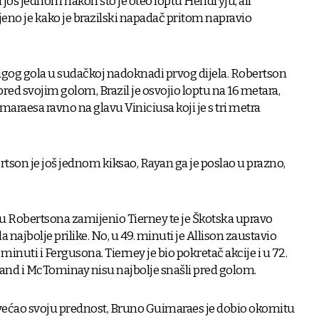
i još jednom nakon što je oteo loptu Hendryju, ali
no je kako je brazilski napadač pritom napravio
drugog gola u sudačkoj nadoknadi prvog dijela. Robertson
u pred svojim golom, Brazil je osvojio loptu na 16 metara,
maraesa ravno na glavu Viniciusa koji je s tri metra
tson je još jednom kiksao, Rayan ga je poslao u prazno,
u Robertsona zamijenio Tierney te je Škotska upravo
najbolje prilike. No, u 49. minuti je Allison zaustavio
inuti i Fergusona. Tierney je bio pokretač akcije i u 72.
and i McTominay nisu najbolje snašli pred golom.
 povećao svoju prednost, Bruno Guimaraes je dobio okomitu