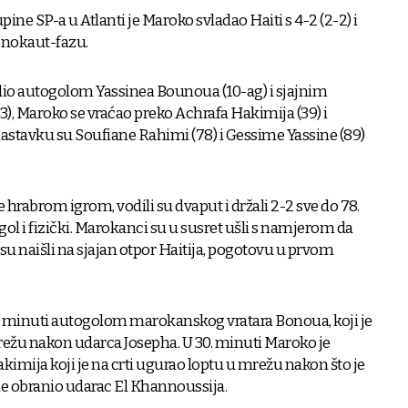
ine SP-a u Atlanti je Maroko svladao Haiti s 4-2 (2-2) i
u nokaut-fazu.
vodio autogolom Yassinea Bounoua (10-ag) i sjajnim
), Maroko se vraćao preko Achrafa Hakimija (39) i
 nastavku su Soufiane Rahimi (78) i Gessime Yassine (89)
hrabrom igrom, vodili su dvaput i držali 2-2 sve do 78.
 gol i fizički. Marokanci su u susret ušli s namjerom da
i su naišli na sjajan otpor Haitija, pogotovu u prvom
0. minuti autogolom marokanskog vratara Bonoua, koji je
ežu nakon udarca Josepha. U 30. minuti Maroko je
imija koji je na crti ugurao loptu u mrežu nakon što je
de obranio udarac El Khannoussija.