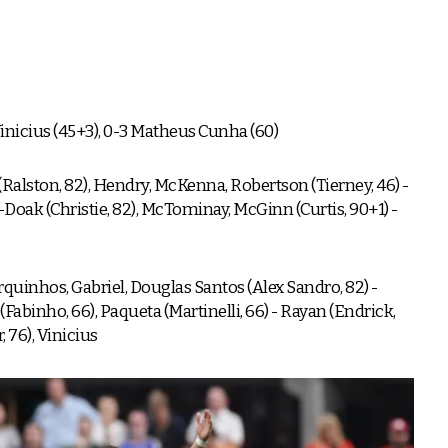
2 Vinicius (45+3), 0-3 Matheus Cunha (60)
alston, 82), Hendry, McKenna, Robertson (Tierney, 46) -
ak (Christie, 82), McTominay, McGinn (Curtis, 90+1) -
quinhos, Gabriel, Douglas Santos (Alex Sandro, 82) -
abinho, 66), Paqueta (Martinelli, 66) - Rayan (Endrick,
76), Vinicius