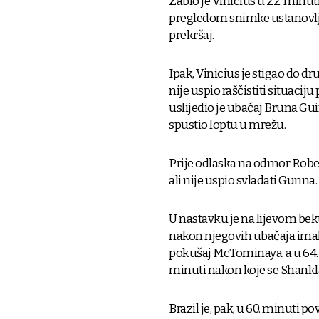
Zabio je Vinicius u 22. minut
pregledom snimke ustanovlje
prekršaj.
Ipak, Vinicius je stigao do 
nije uspio raščistiti situacij
uslijedio je ubačaj Bruna Gui
spustio loptu u mrežu.
Prije odlaska na odmor Rober
ali nije uspio svladati Gunna.
U nastavku je na lijevom bek
nakon njegovih ubačaja imala 
pokušaj McTominaya, a u 64. m
minuti nakon koje se Shankl
Brazil je, pak, u 60. minuti