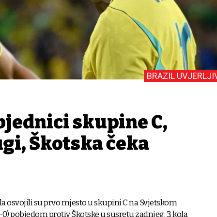
BRAZIL UVJERLJI
bjednici skupine C,
gi, Škotska čeka
a osvojili su prvo mjesto u skupini C na Svjetskom
-0) pobjedom protiv Škotske u susretu zadnjeg, 3. kola