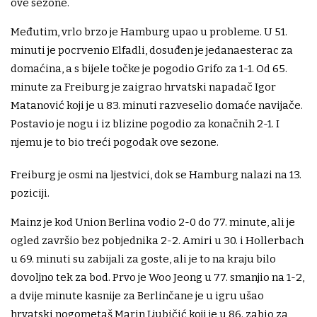
ove sezone.
Međutim, vrlo brzo je Hamburg upao u probleme. U 51.
minuti je pocrvenio Elfadli, dosuđen je jedanaesterac za
domaćina, a s bijele točke je pogodio Grifo za 1-1. Od 65.
minute za Freiburg je zaigrao hrvatski napadač Igor
Matanović koji je u 83. minuti razveselio domaće navijače.
Postavio je nogu i iz blizine pogodio za konačnih 2-1. I
njemu je to bio treći pogodak ove sezone.
Freiburg je osmi na ljestvici, dok se Hamburg nalazi na 13.
poziciji.
Mainz je kod Union Berlina vodio 2-0 do 77. minute, ali je
ogled završio bez pobjednika 2-2. Amiri u 30. i Hollerbach
u 69. minuti su zabijali za goste, ali je to na kraju bilo
dovoljno tek za bod. Prvo je Woo Jeong u 77. smanjio na 1-2,
a dvije minute kasnije za Berlinčane je u igru ušao
hrvatski nogometaš Marin Ljubičić koji je u 86. zabio za