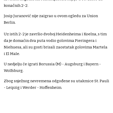
konačnih 2-2.
Josip Juranović nije zaigrao u ovom ogledu za Union
Berlin.
Uz istih 2-2 je završio dvoboj Heidenheima i Koelna, s tim
da je domaćin dva puta vodio golovima Pieringera i
Niehuesa, ali su gosti brisali zaostatak golovima Martela
i El Male.
U nedjelju će igrati Borussia (M) - Augsburg i Bayern -
Wolfsburg.
Zbog snježnog nevremena odgođene su utakmice St. Pauli
- Leipzig i Werder - Hoffenheim.