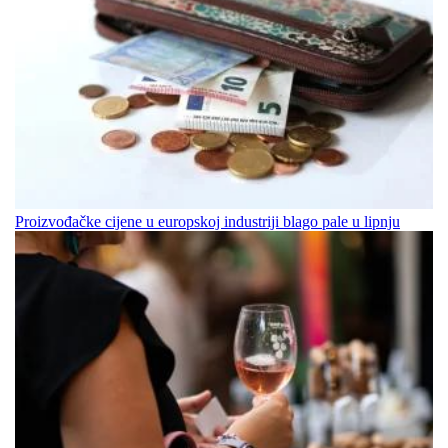
Proizvođačke cijene u europskoj industriji blago pale u lipnju