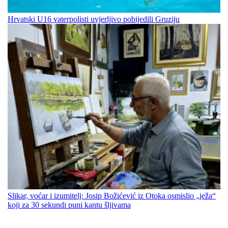
Hrvatski U16 vaterpolisti uvjerljivo pobijedili Gruziju
Slikar, voćar i izumitelj: Josip Božićević iz Otoka osmislio „ježa“
koji za 30 sekundi puni kantu šljivama