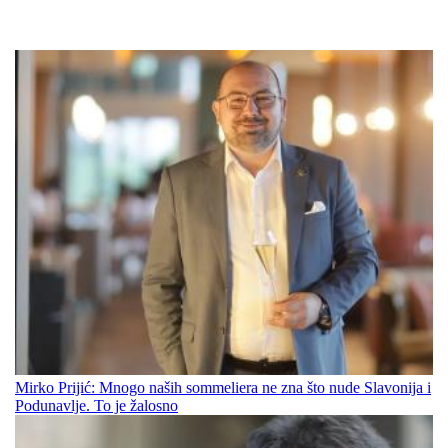
Mirko Prijić: Mnogo naših sommeliera ne zna što nude Slavonija i
Podunavlje. To je žalosno