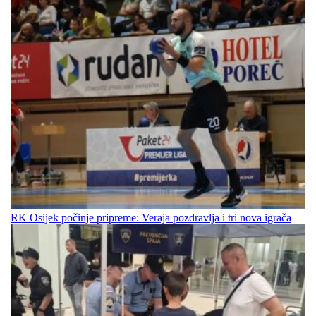
RK Osijek počinje pripreme: Veraja pozdravlja i tri nova igrača