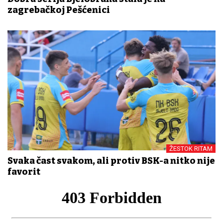
zagrebačkoj Pešćenici
ŽESTOK RITAM
Svaka čast svakom, ali protiv BSK-a nitko nije
favorit