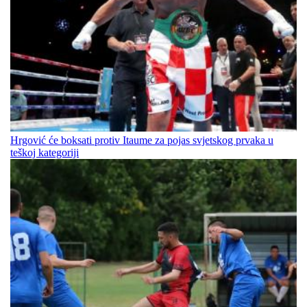
Hrgović će boksati protiv Itaume za pojas svjetskog prvaka u
teškoj kategoriji