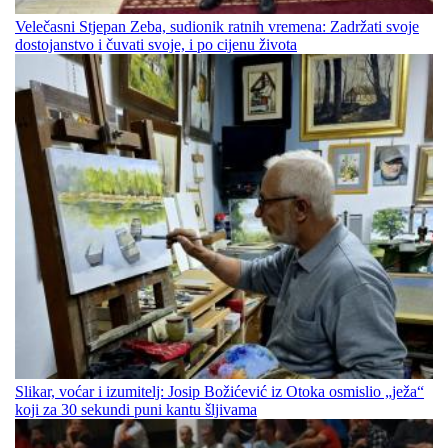
Velečasni Stjepan Zeba, sudionik ratnih vremena: Zadržati svoje
dostojanstvo i čuvati svoje, i po cijenu života
Slikar, voćar i izumitelj: Josip Božićević iz Otoka osmislio „ježa“
koji za 30 sekundi puni kantu šljivama