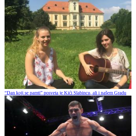
“Dan koji se pamti” posveta je Kići Slabincu, ali i našem Gradu