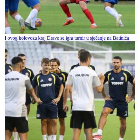
I ovog kolovoza kraj Drave se igra turnir u sjećanje na Batinića