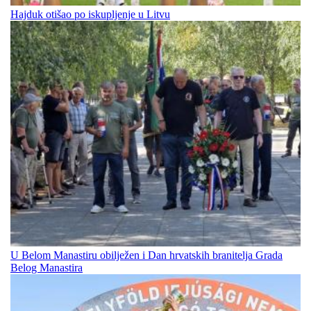
Hajduk otišao po iskupljenje u Litvu
U Belom Manastiru obilježen i Dan hrvatskih branitelja Grada
Belog Manastira