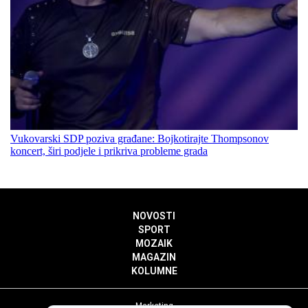
Vukovarski SDP poziva građane: Bojkotirajte Thompsonov
koncert, širi podjele i prikriva probleme grada
NOVOSTI
SPORT
MOZAIK
MAGAZIN
KOLUMNE
Marketing