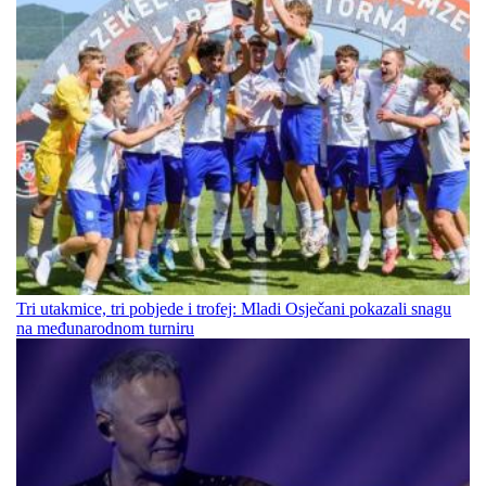
Tri utakmice, tri pobjede i trofej: Mladi Osječani pokazali snagu
na međunarodnom turniru