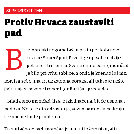
SUPERSPORT PHNL
Protiv Hrvaca zaustaviti
pad
B
jelobrdski nogometaši u prvih pet kola nove
sezone SuperSport Prve lige upisali su dvije
pobjede i tri remija. Sve se činilo bajno, momčad
je bila pri vrhu tablice, a onda je krenuo loš niz.
BSK iza sebe ima tri uzastopna poraza, ali takvo je nešto
još u najavi sezone trener Igor Budiša i predviđao.
- Mlada smo momčad, liga je izjednačena, bit će uspona i
padova. No to je dio odrastanja, važno nam je da na kraju
sezone ne bude problema.
Trenutačno je pad, momčad je u mini lošem nizu, ali u