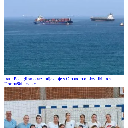
Iran: Postigli smo razumijevanje s Omanom o plovidbi kroz
Hormuški tjesnac