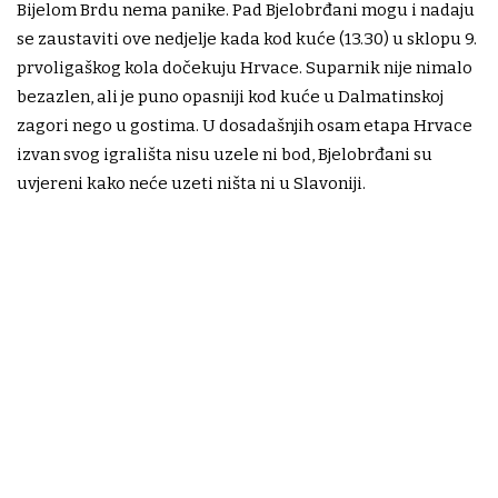
Bijelom Brdu nema panike. Pad Bjelobrđani mogu i nadaju
se zaustaviti ove nedjelje kada kod kuće (13.30) u sklopu 9.
prvoligaškog kola dočekuju Hrvace. Suparnik nije nimalo
bezazlen, ali je puno opasniji kod kuće u Dalmatinskoj
zagori nego u gostima. U dosadašnjih osam etapa Hrvace
izvan svog igrališta nisu uzele ni bod, Bjelobrđani su
uvjereni kako neće uzeti ništa ni u Slavoniji.