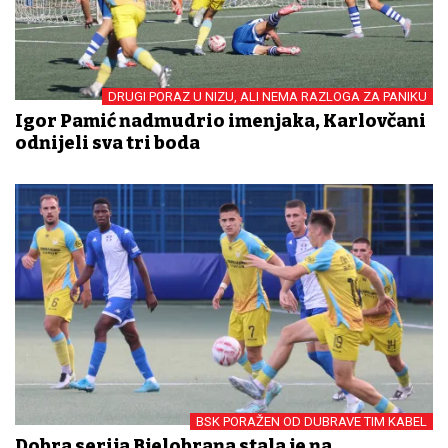
DRUGI PORAZ U NIZU, ALI NEMA RAZLOGA ZA PANIKU
Igor Pamić nadmudrio imenjaka, Karlovčani
odnijeli sva tri boda
BSK PORAŽEN OD DUBRAVE TIM KABEL
Dobra serija Bjelobrđana stala je na