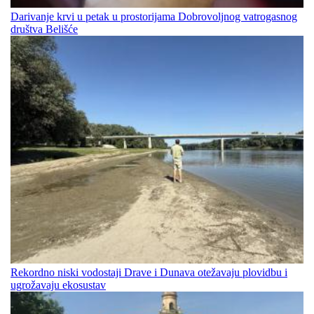
Darivanje krvi u petak u prostorijama Dobrovoljnog vatrogasnog
društva Belišće
Rekordno niski vodostaji Drave i Dunava otežavaju plovidbu i
ugrožavaju ekosustav