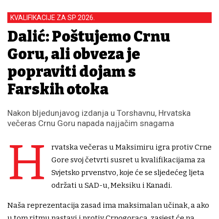
KVALIFIKACIJE ZA SP 2026.
Dalić: Poštujemo Crnu
Goru, ali obveza je
popraviti dojam s
Farskih otoka
Nakon bljedunjavog izdanja u Torshavnu, Hrvatska
večeras Crnu Goru napada najjačim snagama
H
rvatska večeras u Maksimiru igra protiv Crne
Gore svoj četvrti susret u kvalifikacijama za
Svjetsko prvenstvo, koje će se sljedećeg ljeta
održati u SAD-u, Meksiku i Kanadi.
Naša reprezentacija zasad ima maksimalan učinak, a ako
u tom ritmu nastavi i protiv Crnogoraca, zasjest će na