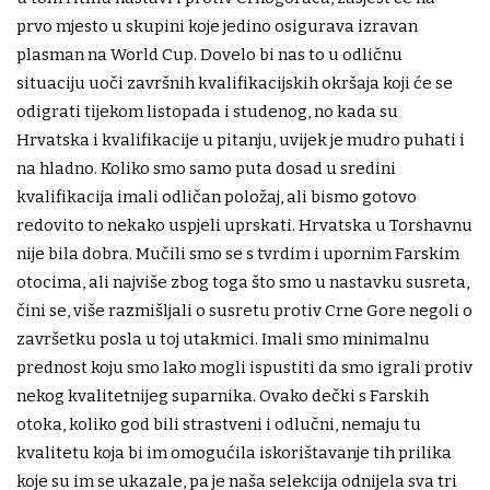
prvo mjesto u skupini koje jedino osigurava izravan
plasman na World Cup. Dovelo bi nas to u odličnu
situaciju uoči završnih kvalifikacijskih okršaja koji će se
odigrati tijekom listopada i studenog, no kada su
Hrvatska i kvalifikacije u pitanju, uvijek je mudro puhati i
na hladno. Koliko smo samo puta dosad u sredini
kvalifikacija imali odličan položaj, ali bismo gotovo
redovito to nekako uspjeli uprskati. Hrvatska u Torshavnu
nije bila dobra. Mučili smo se s tvrdim i upornim Farskim
otocima, ali najviše zbog toga što smo u nastavku susreta,
čini se, više razmišljali o susretu protiv Crne Gore negoli o
završetku posla u toj utakmici. Imali smo minimalnu
prednost koju smo lako mogli ispustiti da smo igrali protiv
nekog kvalitetnijeg suparnika. Ovako dečki s Farskih
otoka, koliko god bili strastveni i odlučni, nemaju tu
kvalitetu koja bi im omogućila iskorištavanje tih prilika
koje su im se ukazale, pa je naša selekcija odnijela sva tri