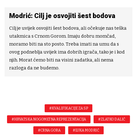
Modrić: Cilj je osvojiti šest bodova
Cilj je uvijek osvojiti šest bodova, ali očekuje nas teška
utakmica s Crnom Gorom. Imaju dobru momčad,
moramo biti na sto posto. Treba imati na umu da s
ovog podneblja uvijek ima dobrih igrača, tako je i kod
njih. Morat ćemo biti na visini zadatka, ali nema
razloga da ne budemo.
#KVALIFIKACIJE ZA SP
#HRVATSKA NOGOMETNA REPREZENTACIJA
#ZLATKO DALIĆ
#CRNA GORA
#LUKA MODRIĆ