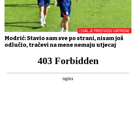
I DALJE PREDVODI VATRENE
Modrić: Stavio sam sve po strani, nisam još
odlučio, tračevi na mene nemaju utjecaj