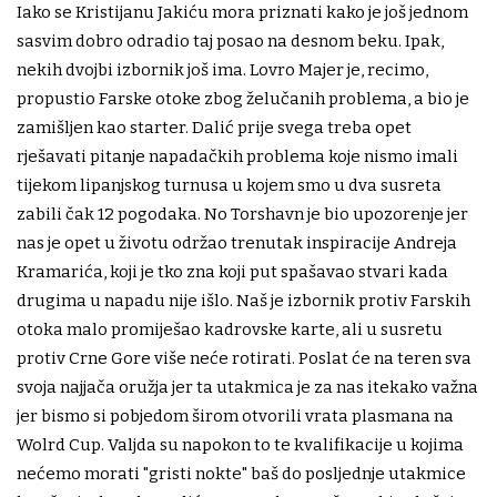
Iako se Kristijanu Jakiću mora priznati kako je još jednom
sasvim dobro odradio taj posao na desnom beku. Ipak,
nekih dvojbi izbornik još ima. Lovro Majer je, recimo,
propustio Farske otoke zbog želučanih problema, a bio je
zamišljen kao starter. Dalić prije svega treba opet
rješavati pitanje napadačkih problema koje nismo imali
tijekom lipanjskog turnusa u kojem smo u dva susreta
zabili čak 12 pogodaka. No Torshavn je bio upozorenje jer
nas je opet u životu održao trenutak inspiracije Andreja
Kramarića, koji je tko zna koji put spašavao stvari kada
drugima u napadu nije išlo. Naš je izbornik protiv Farskih
otoka malo promiješao kadrovske karte, ali u susretu
protiv Crne Gore više neće rotirati. Poslat će na teren sva
svoja najjača oružja jer ta utakmica je za nas itekako važna
jer bismo si pobjedom širom otvorili vrata plasmana na
Wolrd Cup. Valjda su napokon to te kvalifikacije u kojima
nećemo morati "gristi nokte" baš do posljednje utakmice