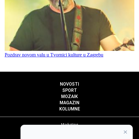
Pozdrav novom valu u Tvornici kulture u Zagrebu
NOVOSTI
SPORT
MOZAIK
MAGAZIN
KOLUMNE
Marketing
×
Politika privatnosti
Politika kolačića