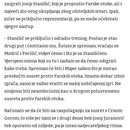
zaigrati Josip Stanišić, koji je propustio Farske otoke, ali i
najveći dio ovog okupljanja zbog obiteljskih stvari. Ipak,
jučer se priključio reprezentaciji, pa se može očekivati
njegov nastup.
- Stanišić se priključio i odradio trening. Postao je otac
drugi put i čestitamo mu. Šutalo je spreman, vraćaju se
Modrić i Perišić, vidjet ćemo i što je sa Stanišićem.
Vjerujem onima koji su tu i nadam se da ćemo odigrati
kako treba. Spreman će biti i Majer nakon što je morao
preskočiti susret protiv Farskih otoka. Imamo dobar izbor
igrača, samo je važno vratiti se našoj uobičajenoj igri. Ne
smijemo biti neambiciozni kao u drugom poluvremenu
susreta protiv Farskih otoka.
Računalo se da će biti na raspolaganju za susret s Crnom
Gorom, to više jer nam se i drugi desni bek Josip Juranović
tek oporavio od ozljede, pa je izvan natjecateljskog ritma.