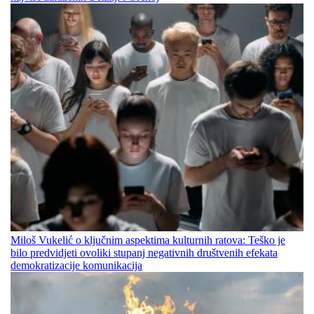
Miloš Vukelić o ključnim aspektima kulturnih ratova: Teško je
bilo predvidjeti ovoliki stupanj negativnih društvenih efekata
demokratizacije komunikacija