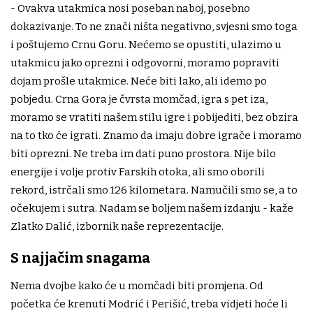
- Ovakva utakmica nosi poseban naboj, posebno
dokazivanje. To ne znači ništa negativno, svjesni smo toga
i poštujemo Crnu Goru. Nećemo se opustiti, ulazimo u
utakmicu jako oprezni i odgovorni, moramo popraviti
dojam prošle utakmice. Neće biti lako, ali idemo po
pobjedu. Crna Gora je čvrsta momčad, igra s pet iza,
moramo se vratiti našem stilu igre i pobijediti, bez obzira
na to tko će igrati. Znamo da imaju dobre igrače i moramo
biti oprezni. Ne treba im dati puno prostora. Nije bilo
energije i volje protiv Farskih otoka, ali smo oborili
rekord, istrčali smo 126 kilometara. Namučili smo se, a to
očekujem i sutra. Nadam se boljem našem izdanju - kaže
Zlatko Dalić, izbornik naše reprezentacije.
S najjačim snagama
Nema dvojbe kako će u momčadi biti promjena. Od
početka će krenuti Modrić i Perišić, treba vidjeti hoće li