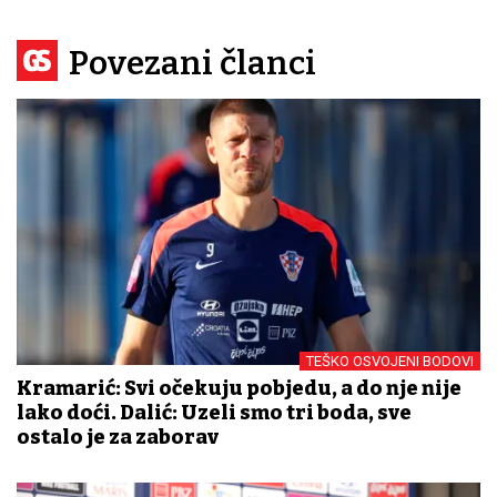
Povezani članci
TEŠKO OSVOJENI BODOVI
Kramarić: Svi očekuju pobjedu, a do nje nije
lako doći. Dalić: Uzeli smo tri boda, sve
ostalo je za zaborav