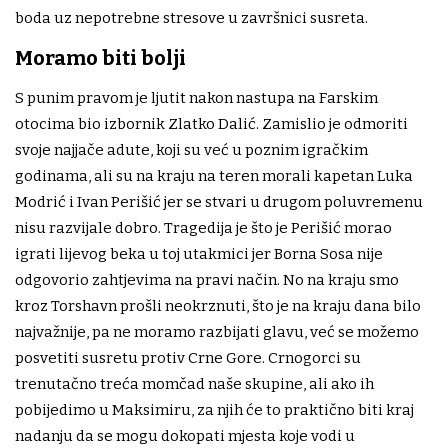
boda uz nepotrebne stresove u završnici susreta.
Moramo biti bolji
S punim pravom je ljutit nakon nastupa na Farskim
otocima bio izbornik Zlatko Dalić. Zamislio je odmoriti
svoje najjače adute, koji su već u poznim igračkim
godinama, ali su na kraju na teren morali kapetan Luka
Modrić i Ivan Perišić jer se stvari u drugom poluvremenu
nisu razvijale dobro. Tragedija je što je Perišić morao
igrati lijevog beka u toj utakmici jer Borna Sosa nije
odgovorio zahtjevima na pravi način. No na kraju smo
kroz Torshavn prošli neokrznuti, što je na kraju dana bilo
najvažnije, pa ne moramo razbijati glavu, već se možemo
posvetiti susretu protiv Crne Gore. Crnogorci su
trenutačno treća momčad naše skupine, ali ako ih
pobijedimo u Maksimiru, za njih će to praktično biti kraj
nadanju da se mogu dokopati mjesta koje vodi u