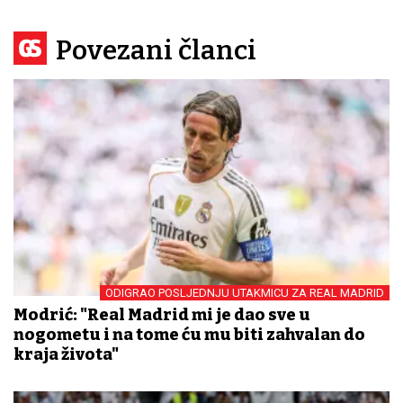
Povezani članci
ODIGRAO POSLJEDNJU UTAKMICU ZA REAL MADRID
Modrić: "Real Madrid mi je dao sve u
nogometu i na tome ću mu biti zahvalan do
kraja života"