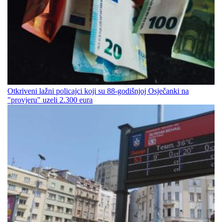
Otkriveni lažni policajci koji su 88-godišnjoj Osječanki na
"provjeru" uzeli 2.300 eura