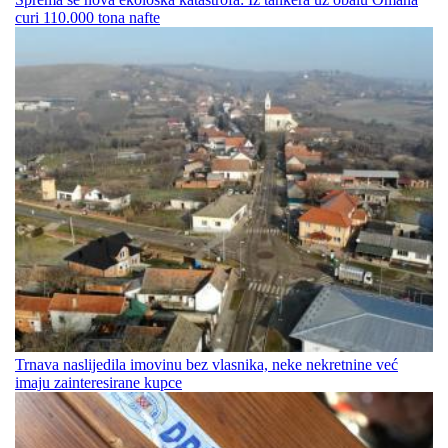
curi 110.000 tona nafte
Trnava naslijedila imovinu bez vlasnika, neke nekretnine već
imaju zainteresirane kupce