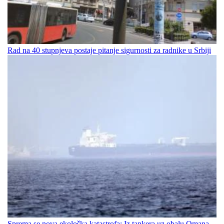
Rad na 40 stupnjeva postaje pitanje sigurnosti za radnike u Srbiji
Sprema se nova ekološka katastrofa: Iz tankera uz obalu Omana