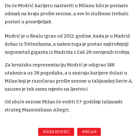
Da će Modrić karijeru nastaviti u Milanu bilo je poznato
odmah na kraju prošle sezone, a sve bi službeno trebalo
postati u ponedjeljak.
Modrić je u Realu igrao od 2012. godine, kada je u Madrid
došao iz Tottenhama, a nakon toga je postao najtrofejniji
nogometaš giganta iz Madrida s čak 28 osvojenih trofeja.
Za hrvatsku reprezentaciju Modrić je odigrao 188
utakmica uz 28 pogodaka, a u smiraju karijere dolazi u
Milan koji je razočarao prošle sezone u talijanskoj Serie A,
zauzeo je tek osmo mjesto na ljestvici.
Od iduće sezone Milan će voditi 57-godišnji talijanski
strateg Massimiliano Allegri.
#LUKA MODRIĆ
#MILAN