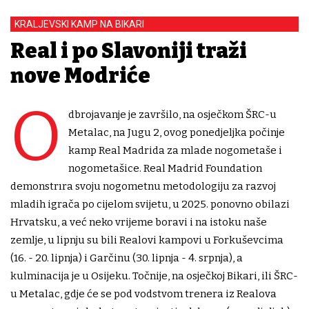
KRALJEVSKI KAMP NA BIKARI
Real i po Slavoniji traži
nove Modriće
O
dbrojavanje je završilo, na osječkom ŠRC-u
Metalac, na Jugu 2, ovog ponedjeljka počinje
kamp Real Madrida za mlade nogometaše i
nogometašice. Real Madrid Foundation
demonstrıra svoju nogometnu metodologiju za razvoj
mladih igrača po cijelom svijetu, u 2025. ponovno obilazi
Hrvatsku, a već neko vrijeme boravi i na istoku naše
zemlje, u lipnju su bili Realovi kampovi u Forkuševcima
(16. - 20. lipnja) i Garčinu (30. lipnja - 4. srpnja), a
kulminacija je u Osijeku. Točnije, na osječkoj Bikari, ili ŠRC-
u Metalac, gdje će se pod vodstvom trenera iz Realova