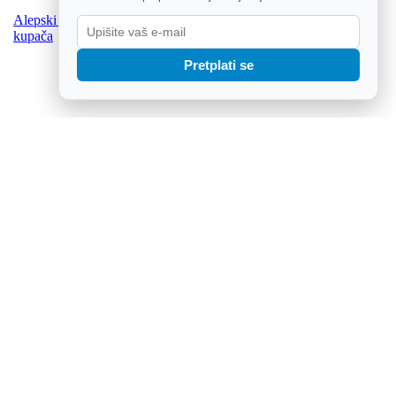
Alepski bor srušio se na crikveničkoj plaži, ozlijeđeno četvero
kupača
Pretplati se
Zelenskij u subotu stiže u prvi posjet Srbiji, sastat će se s Vučićem