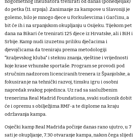
nogometnog inkubatora trenirati od danas (ponedjeljak)
do petka (11. srpnja). Zanimanje za kampove u Slavoniji je
golemo, bilo je mnogo djece u Forkuševcima i Garčinu, a
bit će ih i na srpanjskom okupljanju u Osijeku. Tijekom pet
dana na Bikari će trenirati 125 djece iz Hrvatske, ali i BiH i
Srbije. Kamp nudi izuzetnu priliku dječacima i
djevojčicama da treniraju prema metodologiji
"kraljevskog kluba" i steknu znanja, vještine i vrijednosti
koje krase vrhunske sportaše. Program se provodi pod
stručnim nadzorom licenciranih trenera iz Španjolske, a
fokusiran je na tehnički razvoj, timsku igru i osobni
napredak svakog pojedinca. Uz rad sa saslužbenim
trenerima Real Madrid Foundationa, svaki sudionik dobit
će i opremu s obilježjima RMF-a te diplome na kraju
održavanja kampa.
Osječki kamp Real Madrida počinje danas rano ujutro, u 7
sati je okupljanje, 7.30 otvaranje kampa, nakon čega slijedi