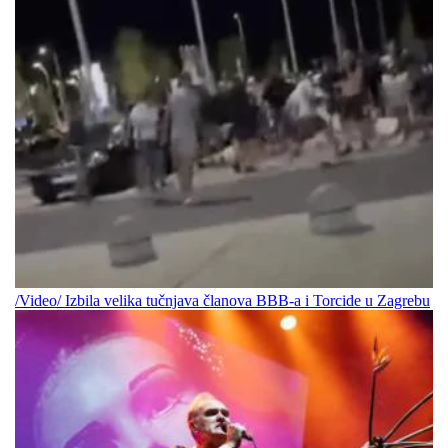
/Video/ Izbila velika tučnjava članova BBB-a i Torcide u Zagrebu