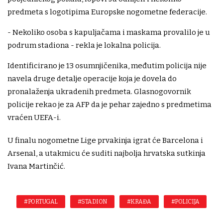
predmeta s logotipima Europske nogometne federacije.
- Nekoliko osoba s kapuljačama i maskama provalilo je u
podrum stadiona - rekla je lokalna policija.
Identificirano je 13 osumnjičenika, međutim policija nije
navela druge detalje operacije koja je dovela do
pronalaženja ukradenih predmeta. Glasnogovornik
policije rekao je za AFP da je pehar zajedno s predmetima
vraćen UEFA-i.
U finalu nogometne Lige prvakinja igrat će Barcelona i
Arsenal, a utakmicu će suditi najbolja hrvatska sutkinja
Ivana Martinčić.
#PORTUGAL
#STADION
#KRAĐA
#POLICIJA