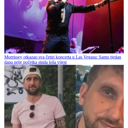
Morrissey otkazao sva četiri koncerta u Las Vegasu: Samo tjedan
dana prije početka stigla loša vijest