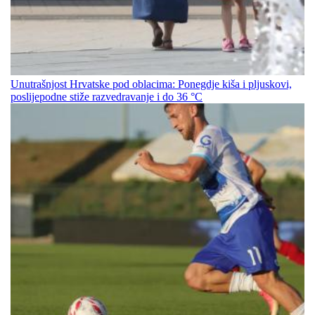
Unutrašnjost Hrvatske pod oblacima: Ponegdje kiša i pljuskovi,
poslijepodne stiže razvedravanje i do 36 °C