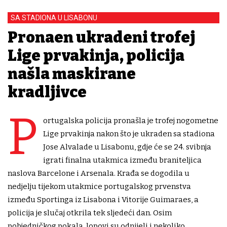
SA STADIONA U LISABONU
Pronađen ukradeni trofej
Lige prvakinja, policija
našla maskirane
kradljivce
P
ortugalska policija pronašla je trofej nogometne
Lige prvakinja nakon što je ukraden sa stadiona
Jose Alvalade u Lisabonu, gdje će se 24. svibnja
igrati finalna utakmica između braniteljica
naslova Barcelone i Arsenala. Krađa se dogodila u
nedjelju tijekom utakmice portugalskog prvenstva
između Sportinga iz Lisabona i Vitorije Guimaraes, a
policija je slučaj otkrila tek sljedeći dan. Osim
pobjedničkog pokala, lopovi su odnijeli i nekoliko