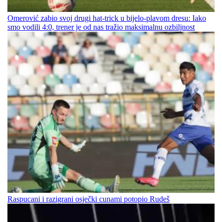
Omerović zabio svoj drugi hat-trick u bijelo-plavom dresu: Iako
smo vodili 4:0, trener je od nas tražio maksimalnu ozbiljnost
Raspucani i razigrani osječki cunami potopio Rudeš