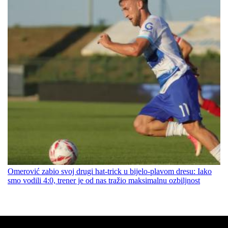
Omerović zabio svoj drugi hat-trick u bijelo-plavom dresu: Iako
smo vodili 4:0, trener je od nas tražio maksimalnu ozbiljnost