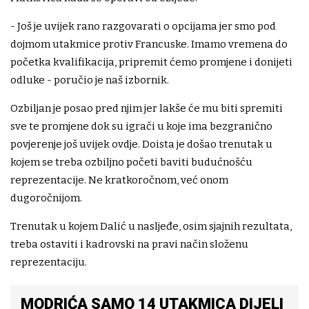
- Još je uvijek rano razgovarati o opcijama jer smo pod
dojmom utakmice protiv Francuske. Imamo vremena do
početka kvalifikacija, pripremit ćemo promjene i donijeti
odluke - poručio je naš izbornik.
Ozbiljan je posao pred njim jer lakše će mu biti spremiti
sve te promjene dok su igrači u koje ima bezgranično
povjerenje još uvijek ovdje. Doista je došao trenutak u
kojem se treba ozbiljno početi baviti budućnošću
reprezentacije. Ne kratkoročnom, već onom
dugoročnijom.
Trenutak u kojem Dalić u nasljeđe, osim sjajnih rezultata,
treba ostaviti i kadrovski na pravi način složenu
reprezentaciju.
MODRIĆA SAMO 14 UTAKMICA DIJELI