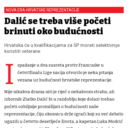
NOVA ERA HRVATSKE REPREZENTACIJE
Dalić se treba više početi
brinuti oko budućnosti
Hrvatska će u kvalifikacijama za SP morati selektivnije
koristiti veterane
I
spadanje u dva susreta protiv Francuske u
četvrtfinalu Lige nacija otvorilo je neka pitanja
vezana uz budućnost hrvatske reprezentacije.
Nije nikakva drama niti je riječ o nekakvom strahu, ali
izbornik Zlatko Dalić bi u razdoblju koje dolazi trebao
početi ozbiljnije promišljati o budućnosti naše
reprezentacije, čiju okosnicu drže igrači koji su već debelo
ugazili u četvrto desetljeće života, a kapetan Luka Modrić