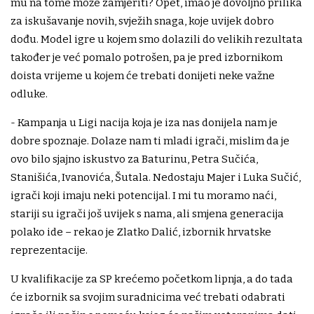
mu na tome može zamjeriti? Opet, imao je dovoljno prilika
za iskušavanje novih, svježih snaga, koje uvijek dobro
dođu. Model igre u kojem smo dolazili do velikih rezultata
također je već pomalo potrošen, pa je pred izbornikom
doista vrijeme u kojem će trebati donijeti neke važne
odluke.
- Kampanja u Ligi nacija koja je iza nas donijela nam je
dobre spoznaje. Dolaze nam ti mladi igrači, mislim da je
ovo bilo sjajno iskustvo za Baturinu, Petra Sučića,
Stanišića, Ivanovića, Šutala. Nedostaju Majer i Luka Sučić,
igrači koji imaju neki potencijal. I mi tu moramo naći,
stariji su igrači još uvijek s nama, ali smjena generacija
polako ide – rekao je Zlatko Dalić, izbornik hrvatske
reprezentacije.
U kvalifikacije za SP krećemo početkom lipnja, a do tada
će izbornik sa svojim suradnicima već trebati odabrati