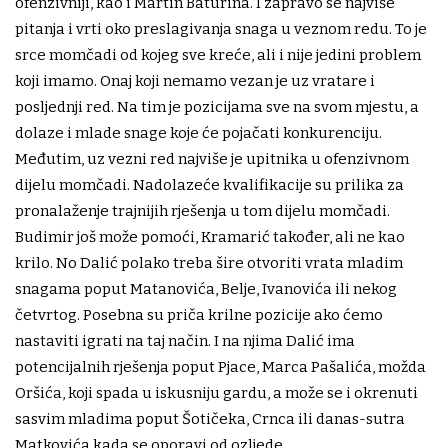
ofenzivniji, kao i Martin Baturina. I zapravo se najviše
pitanja i vrti oko preslagivanja snaga u veznom redu. To je
srce momčadi od kojeg sve kreće, ali i nije jedini problem
koji imamo. Onaj koji nemamo vezan je uz vratare i
posljednji red. Na tim je pozicijama sve na svom mjestu, a
dolaze i mlade snage koje će pojačati konkurenciju.
Međutim, uz vezni red najviše je upitnika u ofenzivnom
dijelu momčadi. Nadolazeće kvalifikacije su prilika za
pronalaženje trajnijih rješenja u tom dijelu momčadi.
Budimir još može pomoći, Kramarić također, ali ne kao
krilo. No Dalić polako treba šire otvoriti vrata mladim
snagama poput Matanovića, Belje, Ivanovića ili nekog
četvrtog. Posebna su priča krilne pozicije ako ćemo
nastaviti igrati na taj način. I na njima Dalić ima
potencijalnih rješenja poput Pjace, Marca Pašalića, možda
Oršića, koji spada u iskusniju gardu, a može se i okrenuti
sasvim mladima poput Šotičeka, Crnca ili danas-sutra
Matkovića kada se oporavi od ozljede.