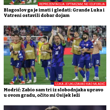
REPREZENTACIJA: OPTIMIZAM, NE I EUFORIJA
Blagoslov ga je imati i gledati: Grande Luka i
Vatreni ostavili dobar dojam
LUKA JE UKLIZAVAO KAO MLADIĆ
Modrić: Zabio sam tri iz slobodnjaka upravo
u ovom gradu, očito mi Osijek leži