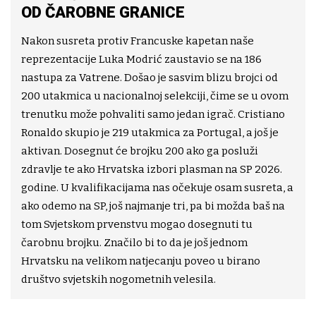
OD ČAROBNE GRANICE
Nakon susreta protiv Francuske kapetan naše
reprezentacije Luka Modrić zaustavio se na 186
nastupa za Vatrene. Došao je sasvim blizu brojci od
200 utakmica u nacionalnoj selekciji, čime se u ovom
trenutku može pohvaliti samo jedan igrač. Cristiano
Ronaldo skupio je 219 utakmica za Portugal, a još je
aktivan. Dosegnut će brojku 200 ako ga posluži
zdravlje te ako Hrvatska izbori plasman na SP 2026.
godine. U kvalifikacijama nas očekuje osam susreta, a
ako odemo na SP, još najmanje tri, pa bi možda baš na
tom Svjetskom prvenstvu mogao dosegnuti tu
čarobnu brojku. Značilo bi to da je još jednom
Hrvatsku na velikom natjecanju poveo u birano
društvo svjetskih nogometnih velesila.