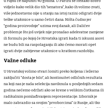
u rujnu će napuniti 40 godina. U Parizu se itekako dobro
vidjelo kako velik dio tih "senatora", kako ih volimo zvati,
više jednostavno nije u stanju na istoj razini odigrati dvije
teške utakmice u samo četiri dana. Ništa čudno jer
"godina proizvodnje" uzima svoj danak, ali Dalićev
problem je što još uvijek nije pronašao adekvatne zamjene
ili formulu po kojoj će Hrvatska igrati kada ti iskusni asovi
ne budu bili na raspolaganju ili ako ćemo morati opet
igrati dvije zahtjevne utakmice u kratkom razdoblju.
Važne odluke
U Hrvatskoj volimo stvari lomiti preko koljena i ležerno
zaključiti "dosta je bilo", ali kontinuitet odličnih rezultata
na koji nas je naša selekcija naviknula u posljednjih sedam
godina nećemo održati ako se krene s velikim čistkama ili
radikalnim pomlađivanjem reprezentacije. Izbornik je
malo zabrazdio sa svojim "prvoborcima" iz Rusije, ali tko