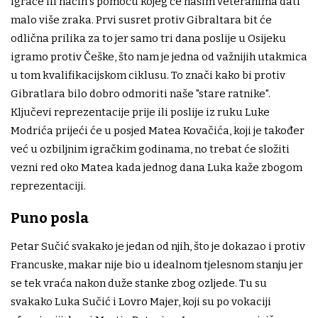
igrače ili način s pomoću kojeg će našim veteranima dati
malo više zraka. Prvi susret protiv Gibraltara bit će
odlična prilika za to jer samo tri dana poslije u Osijeku
igramo protiv Češke, što nam je jedna od važnijih utakmica
u tom kvalifikacijskom ciklusu. To znači kako bi protiv
Gibratlara bilo dobro odmoriti naše "stare ratnike".
Ključevi reprezentacije prije ili poslije iz ruku Luke
Modrića prijeći će u posjed Matea Kovačića, koji je također
već u ozbiljnim igračkim godinama, no trebat će složiti
vezni red oko Matea kada jednog dana Luka kaže zbogom
reprezentaciji.
Puno posla
Petar Sučić svakako je jedan od njih, što je dokazao i protiv
Francuske, makar nije bio u idealnom tjelesnom stanju jer
se tek vraća nakon duže stanke zbog ozljede. Tu su
svakako Luka Sučić i Lovro Majer, koji su po vokaciji