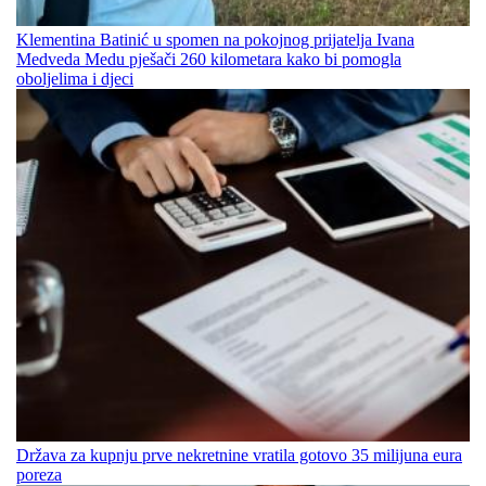
Klementina Batinić u spomen na pokojnog prijatelja Ivana
Medveda Medu pješači 260 kilometara kako bi pomogla
oboljelima i djeci
Država za kupnju prve nekretnine vratila gotovo 35 milijuna eura
poreza