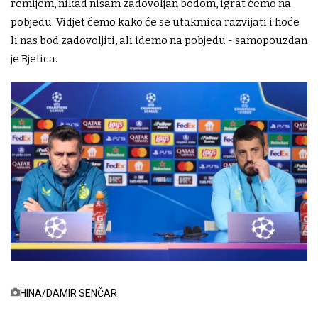
remijem, nikad nisam zadovoljan bodom, igrat ćemo na
pobjedu. Vidjet ćemo kako će se utakmica razvijati i hoće
li nas bod zadovoljiti, ali idemo na pobjedu - samopouzdan
je Bjelica.
HINA/DAMIR SENČAR