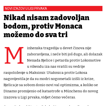
NOVI IZAZOV U LIGI PRVAKA
Nikad nisam zadovoljan
bodom, protiv Monaca
možemo do sva tri
M
inhenska tragedija u devet činova nije
zaboravljena, i neće biti još dugo, ali dolazak
Nenada Bjelice i petarda protiv Lokomotive
u vikendu iza nas vratili su vedrije
raspoloženje u Maksimir. Utakmica protiv Lokosa
nagovijestila je da su modri nogometaši izišli iz krize,
Bjelica je sa sobom donio novi val optimizma, a koliko se
Dinamo promijenio od katastrofe u Münchenu do novog
izazova u Ligi prvaka, vidjet ćemo večeras.