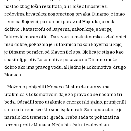
nastao zbog loših rezultata, ali i loše atmosfere u
redovima hrvatskog nogometnog prvaka. Dinamo je imao
remi na Rujevici, pa domaći poraz od Hajduka, a onda
doživio i katastrofu od Bayerna, nakon koje je Sergej
Jakirović morao otići. Da stvari u maksimirskoj svlačionici
nisu dobre, pokazala je i utakmica nakon Bayerna u kojoj
je Dinamo poražen od Slaven Belupa. Bjelica je stigao kao
spasitelj, protiv Lokomotive pokazao da Dinamo može
dobro ako ima pravog vođu, ali jedno je Lokomotiva, drugo
Monaco.
- Možemo pobijediti Monaco. Mislim da nam svima
utakmica s Lokomotivom daje za pravo da se nadamo tri
boda. Odradili smo utakmicu energetski sjajno, primijenili
smo na terenu sve što smo isplanirali. Samopouzdanje je
naraslo kod trenera i igrača. Treba sada to pokazati na
terenu protiv Monaca. Neću biti čak ni zadovoljan