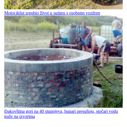
Motociklist izgubio život u sudaru s osobnim vozilom
Đakovština gori na 40 stupnjeva, bunari presušuju, stočari vodu
traže na izvorima