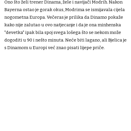
Ono što želi trener Dinama, žele i navijači Modrih. Nakon
Bayerna ostao je gorak okus, Modrima se ismijavala cijela
nogometna Europa. Večeras je prilika da Dinamo pokaže
kako nije zalutao u ovo natjecanje i da je ona minhenska
"devetka" ipak bila spoj svega lošega što se nekom može
dogoditi u 90 i nešto minuta. Neće biti lagano, ali Bjelica je
s Dinamom u Europi već znao pisati lijepe priče.