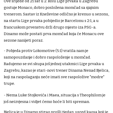
Ove srijede od 21 sat u 2. kolu Lige prvaka u Zagrebu
gostuje Monaco, dobro posložena momčad sa sjajnim
trenerom. Sastav iz Kneževine odlično je krenuo u sezonu,
na startu Lige prvaka pobijedio je Barcelonu s 2:1, a u
francuskom prvenstvu drži drugo mjesto iza PSG-a.
Dinamo može postati prva momčad koja će Monacu ove
sezone nanijeti poraz.
- Pobjeda protiv Lokomotive (5:1) vratila nam je
samopouzdanje i dobro raspoloženje u momčad.
Radujemo se svi skupa još jednoj utakmici Lige prvaka u
Zagrebu, kazao je stari-novi trener Dinama Nenad Bjelica,
koji na raspolaganju neće imati sve raspoložive "modre"
trupe.
- Nema Luke Stojkovića i Maea, situacija s Theophilom je
još neizvjesna i vidjet ćemo hoće li biti spreman.
Bjelica je u Dinamo stigao prošli tjedan, usred kaosa koji je