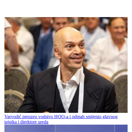
Varvodić preuzeo vodstvo HOO-a i odmah smijenio glavnog
tajnika i direktore ureda