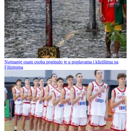
Najmanje osam osoba poginulo je u poplavama i klizištima na
Filipinima