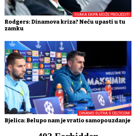
SVAKA EKIPA MOŽE PBOIJEDITI
Rodgers: Dinamova kriza? Neću upasti u tu
zamku
DINAMO SUTRA S CELTICOM
Bjelica: Belupo nam je vratio samopouzdanje