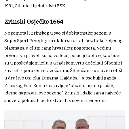
1991, Cibalia i bjelobrdski BSK.
Zrinski Osječko 1664
Nogometaši Zrinskog u svojoj debitatnstkoj sezoni u
SuperSport Prvoj ligi za dlaku su ostali bez tolko željenog
plasmana u elitni rang hrvatskog nogometa. Većinu
prvenstva proveli su na vodećoj poziciji tablice, kao lider
su u posljednjem kolu u Gradskom vrtu dočekali Šibenik i
završili - poraženi i razočarani. Šibenčani su slavili i otišli
u društvo Osijeka, Dinama, Hajduka..., a osebujni gazda
Zrinskog Ivan Komak najavljuje "ono što nismo prošle,
idemo napraviti ove sezone". Zrinski i dalje sanja najveće
snove, a pokušat će ih ostvariti s novim trenerom.