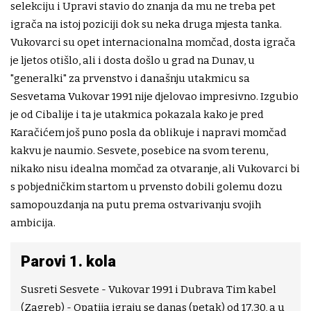
selekciju i Upravi stavio do znanja da mu ne treba pet
igrača na istoj poziciji dok su neka druga mjesta tanka.
Vukovarci su opet internacionalna momčad, dosta igrača
je ljetos otišlo, ali i dosta došlo u grad na Dunav, u
"generalki" za prvenstvo i današnju utakmicu sa
Sesvetama Vukovar 1991 nije djelovao impresivno. Izgubio
je od Cibalije i ta je utakmica pokazala kako je pred
Karačićem još puno posla da oblikuje i napravi momčad
kakvu je naumio. Sesvete, posebice na svom terenu,
nikako nisu idealna momčad za otvaranje, ali Vukovarci bi
s pobjedničkim startom u prvensto dobili golemu dozu
samopouzdanja na putu prema ostvarivanju svojih
ambicija.
Parovi 1. kola
Susreti Sesvete - Vukovar 1991 i Dubrava Tim kabel
(Zagreb) - Opatija igraju se danas (petak) od 17.30, a u