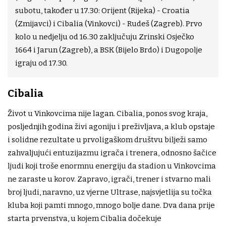
subotu, također u 17.30: Orijent (Rijeka) - Croatia
(Zmijavci) i Cibalia (Vinkovci) - Rudeš (Zagreb). Prvo
kolo u nedjelju od 16.30 zaključuju Zrinski Osječko
1664 i Jarun (Zagreb), a BSK (Bijelo Brdo) i Dugopolje
igraju od 17.30.
Cibalia
Život u Vinkovcima nije lagan. Cibalia, ponos svog kraja,
posljednjih godina živi agoniju i preživljava, a klub opstaje
i solidne rezultate u prvoligaškom društvu bilježi samo
zahvaljujući entuzijazmu igrača i trenera, odnosno šačice
ljudi koji troše enormnu energiju da stadion u Vinkovcima
ne zaraste u korov. Zapravo, igrači, trener i stvarno mali
broj ljudi, naravno, uz vjerne Ultrase, najsvjetlija su točka
kluba koji pamti mnogo, mnogo bolje dane. Dva dana prije
starta prvenstva, u kojem Cibalia dočekuje