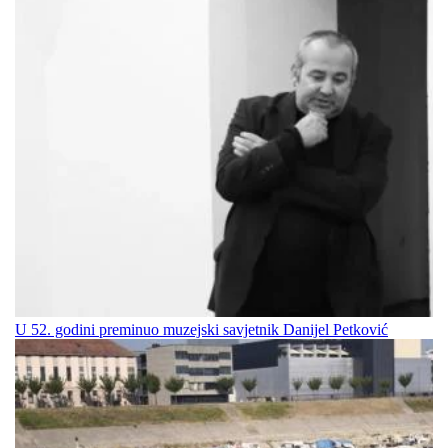
U 52. godini preminuo muzejski savjetnik Danijel Petković