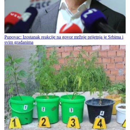
Pupovac: Izostanak reakcije na govor mržnje prijetnja je Srbima i
svim građanima