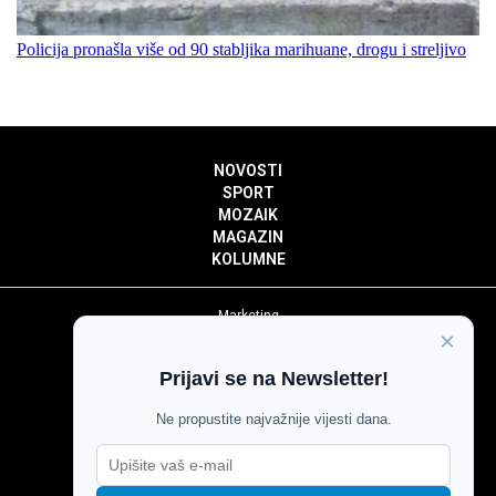
Policija pronašla više od 90 stabljika marihuane, drogu i streljivo
NOVOSTI
SPORT
MOZAIK
MAGAZIN
KOLUMNE
Marketing
×
Politika privatnosti
Politika kolačića
Prijavi se na Newsletter!
Impressum
Pravila prenošenja sadržaja
Ne propustite najvažnije vijesti dana.
Pravila komentiranja
Agroglas