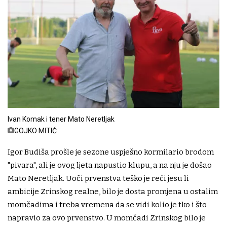
Ivan Komak i tener Mato Neretljak
GOJKO MITIĆ
Igor Budiša prošle je sezone uspješno kormilario brodom
"pivara", ali je ovog ljeta napustio klupu, a na nju je došao
Mato Neretljak. Uoči prvenstva teško je reći jesu li
ambicije Zrinskog realne, bilo je dosta promjena u ostalim
momčadima i treba vremena da se vidi kolio je tko i što
napravio za ovo prvenstvo. U momčadi Zrinskog bilo je