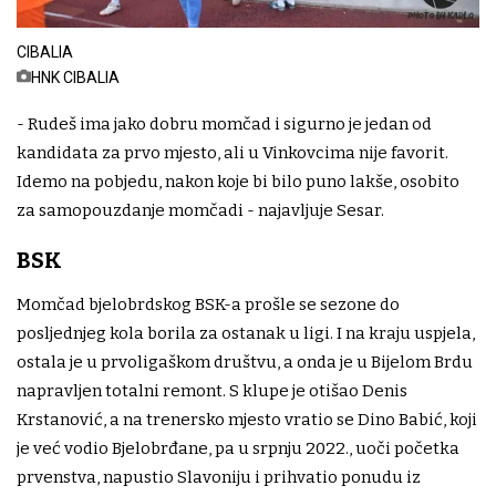
CIBALIA
HNK CIBALIA
- Rudeš ima jako dobru momčad i sigurno je jedan od
kandidata za prvo mjesto, ali u Vinkovcima nije favorit.
Idemo na pobjedu, nakon koje bi bilo puno lakše, osobito
za samopouzdanje momčadi - najavljuje Sesar.
BSK
Momčad bjelobrdskog BSK-a prošle se sezone do
posljednjeg kola borila za ostanak u ligi. I na kraju uspjela,
ostala je u prvoligaškom društvu, a onda je u Bijelom Brdu
napravljen totalni remont. S klupe je otišao Denis
Krstanović, a na trenersko mjesto vratio se Dino Babić, koji
je već vodio Bjelobrđane, pa u srpnju 2022., uoči početka
prvenstva, napustio Slavoniju i prihvatio ponudu iz