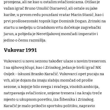
promjena, ali ne kao u ostalim svlačionicama. Otišao je
važan igrač Bruno Unušić (Saraevo), ali ostale su jake
karike, u prvom redu pouzdani vratar Marin Stanić, kao i
prvi prošlosezonski topnik lige Dominik Dogan. Zrinski na
startu u nedjelju u Gradskom vrtu dočekuje zagrebački
Jarun, a pobjeda je Neretljakovoj momčadi imperativ i
jedino o čemu razmišlja.
Vukovar 1991
Vukovarci u novu sezonu također ulaze s novim trenerom.
I na njihovoj klupi, kao i Zrinskog, jedan je bivši igrač NK
Osijek - iskusni Branko Karačić. Vukovarci opet pucaju na
vrh, ali je dojam da imaju slabiju momčad od prošle
sezone, u kojoj je bilo svega i svačega, visokih ambicija,
natrpavanja svlačionice, smjene trenera i na kraju treće
mjesto u ukupnom poretku, iza Šibenika i Zrinskog.
Karačić je malo prikočio sportsku politiku, napravio