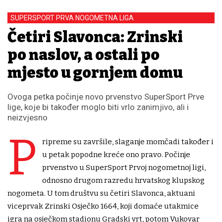
SUPERSPORT PRVA NOGOMETNA LIGA
Četiri Slavonca: Zrinski
po naslov, a ostali po
mjesto u gornjem domu
Ovoga petka počinje novo prvenstvo SuperSport Prve
lige, koje bi također moglo biti vrlo zanimjivo, ali i
neizvjesno
P
ripreme su završile, slaganje momčadi također i
u petak popodne kreće ono pravo. Počinje
prvenstvo u SuperSport Prvoj nogometnoj ligi,
odnosno drugom razredu hrvatskog klupskog
nogometa. U tom društvu su četiri Slavonca, aktuani
viceprvak Zrinski Osječko 1664, koji domaće utakmice
igra na osječkom stadionu Gradski vrt, potom Vukovar