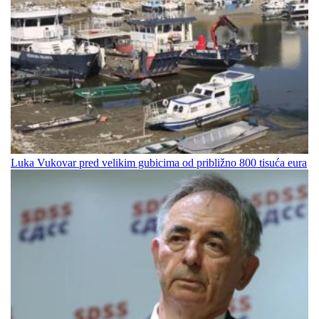
Luka Vukovar pred velikim gubicima od približno 800 tisuća eura