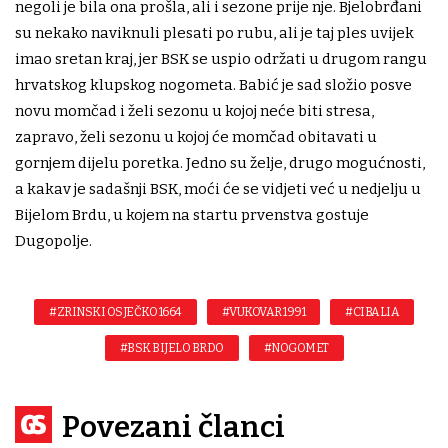
negoli je bila ona prošla, ali i sezone prije nje. Bjelobrđani
su nekako naviknuli plesati po rubu, ali je taj ples uvijek
imao sretan kraj, jer BSK se uspio održati u drugom rangu
hrvatskog klupskog nogometa. Babić je sad složio posve
novu momčad i želi sezonu u kojoj neće biti stresa,
zapravo, želi sezonu u kojoj će momčad obitavati u
gornjem dijelu poretka. Jedno su želje, drugo mogućnosti,
a kakav je sadašnji BSK, moći će se vidjeti već u nedjelju u
Bijelom Brdu, u kojem na startu prvenstva gostuje
Dugopolje.
#ZRINSKI OSJEČKO 1664
#VUKOVAR 1991
#CIBALIA
#BSK BIJELO BRDO
#NOGOMET
Povezani članci