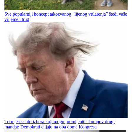
Sve popularniji koncept takozvanog “lijenog vrtlarenja” štedi vaše
vrijeme i trud
Tri mjeseca do izbora koji mogu promijeniti Trumpov drugi
mandat: Demokrati ciljaju na oba doma Kongresa