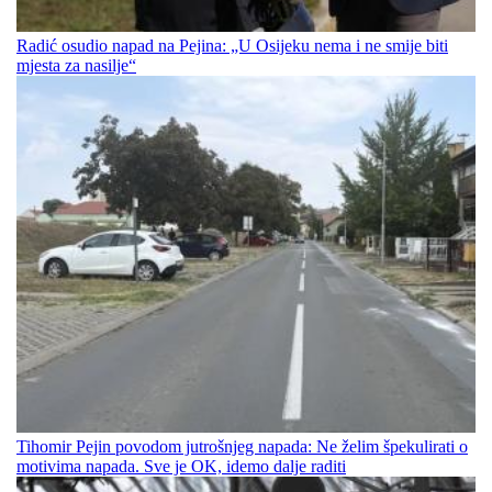
Radić osudio napad na Pejina: „U Osijeku nema i ne smije biti
mjesta za nasilje“
Tihomir Pejin povodom jutrošnjeg napada: Ne želim špekulirati o
motivima napada. Sve je OK, idemo dalje raditi