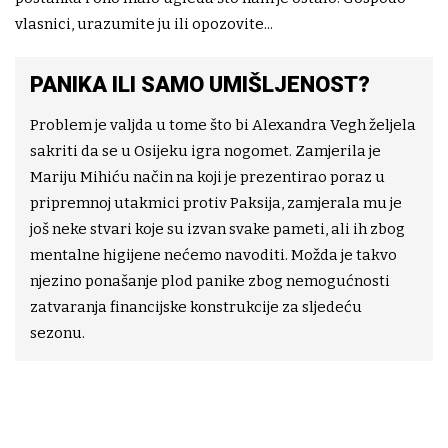
vlasnici, urazumite ju ili opozovite...
PANIKA ILI SAMO UMIŠLJENOST?
Problem je valjda u tome što bi Alexandra Vegh željela
sakriti da se u Osijeku igra nogomet. Zamjerila je
Mariju Mihiću način na koji je prezentirao poraz u
pripremnoj utakmici protiv Paksija, zamjerala mu je
još neke stvari koje su izvan svake pameti, ali ih zbog
mentalne higijene nećemo navoditi. Možda je takvo
njezino ponašanje plod panike zbog nemogućnosti
zatvaranja financijske konstrukcije za sljedeću
sezonu.