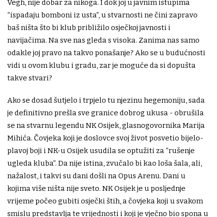
Vegh, nije dobar za nikoga. I dok joj u javnim istupima
“ispadaju bomboni iz usta”, u stvarnosti ne čini zapravo
baš ništa što bi klub približilo osječkoj javnosti i
navijačima. Na sve nas gleda s visoka. Zanima nas samo
odakle joj pravo na takvo ponašanje? Ako se u budućnosti
vidi u ovom klubu i gradu, zar je moguće da si dopušta
takve stvari?
Ako se dosad šutjelo i trpjelo tu njezinu hegemoniju, sada
je definitivno prešla sve granice dobrog ukusa - obrušila
se na stvarnu legendu NK Osijek, glasnogovornika Marija
Mihića. Čovjeka koji je doslovce svoj život posvetio bijelo-
plavoj boji i NK-u Osijek usudila se optužiti za “rušenje
ugleda kluba”. Da nije istina, zvučalo bi kao loša šala, ali,
nažalost, i takvi su dani došli na Opus Arenu. Dani u
kojima više ništa nije sveto. NK Osijek je u posljednje
vrijeme počeo gubiti osječki štih, a čovjeka koji u svakom
smislu predstavlja te vrijednosti i koji je vječno bio spona u