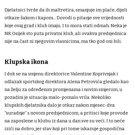
Djelatnici tvrde da ih maltretira, smanjuje im plaće, dijeli
otkaze šakom i kapom... Dovodi u pitanje sve vrijednosti
koje ovaj grad i klub imaju. I to mora stati odmah. Neka je
NK Osijek sto puta privatni klub, ali ovakva predsjednica
nije na čast ni njegovim vlasnicima, ma tko god oni bili.
Klupska ikona
I dok se na smjenu direktorice Valentine Koprivnjak i
odlazak sportskog direktora Alena Petrovića gledalo kao
na želju za određenim promjenama i novim smjerom, u
pozadini je situacija malo-pomalo vrila. Nekoliko
klupskih djelatnika dalo je otkaz nakon mjesec-dva
“suradnje” s novom predsjednicom, a pritisci koje provode
na zaposlene u klubu iz dana u dan sve su veći. I to neće
izići na dobro, jer stav koji pri tome iskazuje gospodična