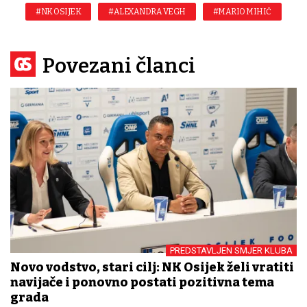
#NK OSIJEK
#ALEXANDRA VEGH
#MARIO MIHIĆ
Povezani članci
PREDSTAVLJEN SMJER KLUBA
Novo vodstvo, stari cilj: NK Osijek želi vratiti
navijače i ponovno postati pozitivna tema
grada