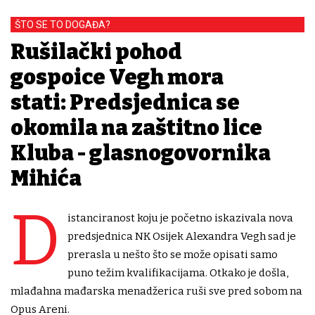
ŠTO SE TO DOGAĐA?
Rušilački pohod
gospođice Vegh mora
stati: Predsjednica se
okomila na zaštitno lice
Kluba - glasnogovornika
Mihića
D
istanciranost koju je početno iskazivala nova
predsjednica NK Osijek Alexandra Vegh sad je
prerasla u nešto što se može opisati samo
puno težim kvalifikacijama. Otkako je došla,
mlađahna mađarska menadžerica ruši sve pred sobom na
Opus Areni.