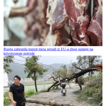
Rusija zabranila tranzit mesa peradi iz EU-a zbog sumnje na
krivotvorene potvrde