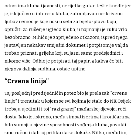
odnosima kluba i javnosti, nerijetko gutao teške knedle jer
je, isključivo u interesu kluba, zatomljavao neskrivenu
ljubav i emocije koje nosi u sebi za bijelo-plavu boju,
optužiti za rušenje ugleda kluba, u najmanju je ruku vrlo
bezobrazno. Mihiću je zaprijećeno otkazom, ispred njega
je stavljen nekakav smiješni dokumet i potpisom je valjda
trebao priznati grijehe koji su jasni samo predsjednici i
nikome više. Odbio je potpisati taj papir, a kakva će biti
njegova daljnja sudbina, ostaje upitno.
“Crvena linija”
Taj posljednji predsjedničin potez bio je prelazak “crvene
linije” i trenutak u kojem se svi kojima je stalo do NK Osijek
trebaju ujediniti i toj “razigranoj” mađarskoj djevojci reći -
dosta. Iako je, iskreno, među simpatizerima i kroničarima
bilo sumnji u njezine sposobnosti vođenja kluba, povukli
smo ručnu i dali joj priliku da se dokaže. Nitko, međutim,