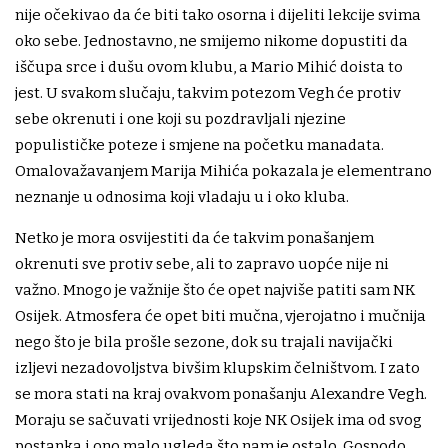
nije očekivao da će biti tako osorna i dijeliti lekcije svima
oko sebe. Jednostavno, ne smijemo nikome dopustiti da
iščupa srce i dušu ovom klubu, a Mario Mihić doista to
jest. U svakom slučaju, takvim potezom Vegh će protiv
sebe okrenuti i one koji su pozdravljali njezine
populističke poteze i smjene na početku manadata.
Omalovažavanjem Marija Mihića pokazala je elementrano
neznanje u odnosima koji vladaju u i oko kluba.
Netko je mora osvijestiti da će takvim ponašanjem
okrenuti sve protiv sebe, ali to zapravo uopće nije ni
važno. Mnogo je važnije što će opet najviše patiti sam NK
Osijek. Atmosfera će opet biti mučna, vjerojatno i mučnija
nego što je bila prošle sezone, dok su trajali navijački
izljevi nezadovoljstva bivšim klupskim čelništvom. I zato
se mora stati na kraj ovakvom ponašanju Alexandre Vegh.
Moraju se sačuvati vrijednosti koje NK Osijek ima od svog
postanka i ono malo ugleda što nam je ostalo. Gospodo