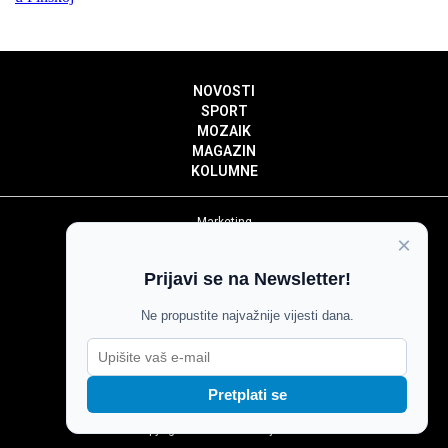
NOVOSTI
SPORT
MOZAIK
MAGAZIN
KOLUMNE
Marketing
×
Politika privatnosti
Politika kolačića
Prijavi se na Newsletter!
Impressum
Pravila prenošenja sadržaja
Ne propustite najvažnije vijesti dana.
Pravila komentiranja
Agroglas
Pretplati se
Copyright © Glas Slavonije 2024.