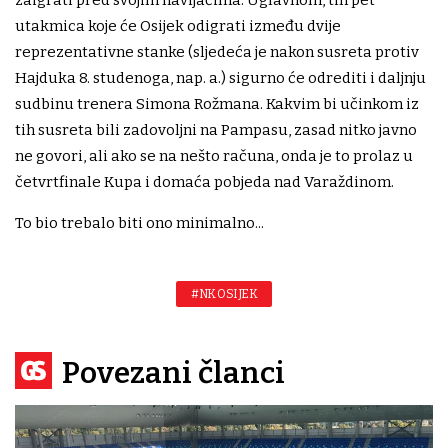
zaigrati pred svojim navijačima. Uglavnom, tih pet
utakmica koje će Osijek odigrati između dvije
reprezentativne stanke (sljedeća je nakon susreta protiv
Hajduka 8. studenoga, nap. a.) sigurno će odrediti i daljnju
sudbinu trenera Simona Rožmana. Kakvim bi učinkom iz
tih susreta bili zadovoljni na Pampasu, zasad nitko javno
ne govori, ali ako se na nešto računa, onda je to prolaz u
četvrtfinale Kupa i domaća pobjeda nad Varaždinom.
To bio trebalo biti ono minimalno...
#NK OSIJEK
Povezani članci