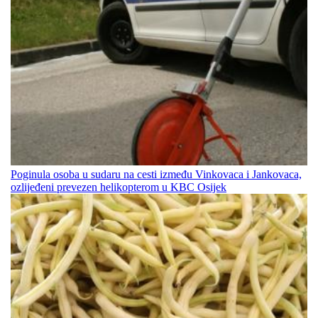
Poginula osoba u sudaru na cesti između Vinkovaca i Jankovaca,
ozlijeđeni prevezen helikopterom u KBC Osijek