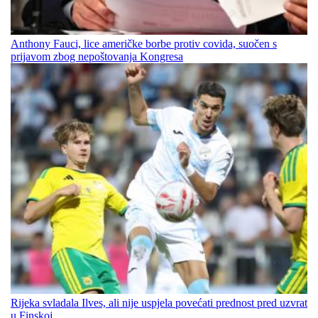
Anthony Fauci, lice američke borbe protiv covida, suočen s
prijavom zbog nepoštovanja Kongresa
Rijeka svladala Ilves, ali nije uspjela povećati prednost pred uzvrat
u Finskoj