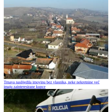
Trnava naslijedila imovinu bez vlasnika, neke nekretnine već
imaju zainteresirane kupce