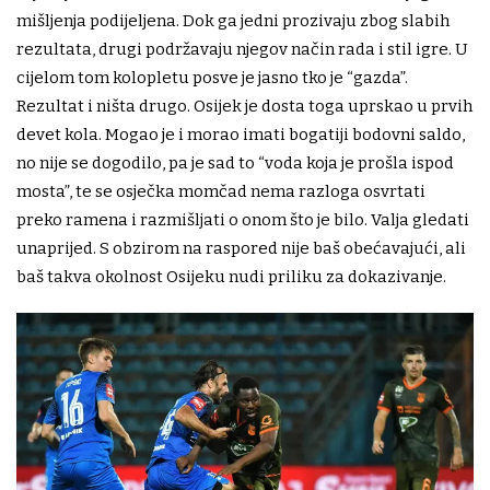
mišljenja podijeljena. Dok ga jedni prozivaju zbog slabih
rezultata, drugi podržavaju njegov način rada i stil igre. U
cijelom tom kolopletu posve je jasno tko je “gazda”.
Rezultat i ništa drugo. Osijek je dosta toga uprskao u prvih
devet kola. Mogao je i morao imati bogatiji bodovni saldo,
no nije se dogodilo, pa je sad to “voda koja je prošla ispod
mosta”, te se osječka momčad nema razloga osvrtati
preko ramena i razmišljati o onom što je bilo. Valja gledati
unaprijed. S obzirom na raspored nije baš obećavajući, ali
baš takva okolnost Osijeku nudi priliku za dokazivanje.