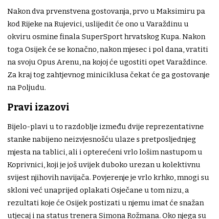
Nakon dva prvenstvena gostovanja, prvo u Maksimiru pa
kod Rijeke na Rujevici, uslijedit će ono u Varaždinu u
okviru osmine finala SuperSport hrvatskog Kupa. Nakon
toga Osijek će se konačno, nakon mjesec i pol dana, vratiti
na svoju Opus Arenu, na kojoj će ugostiti opet Varaždince.
Za kraj tog zahtjevnog miniciklusa čekat će ga gostovanje
na Poljudu.
Pravi izazovi
Bijelo-plavi u to razdoblje između dvije reprezentativne
stanke nabijeno neizvjesnošću ulaze s pretposljednjeg
mjesta na tablici, ali i opterećeni vrlo lošim nastupom u
Koprivnici, koji je još uvijek duboko urezan u kolektivnu
svijest njihovih navijača. Povjerenje je vrlo krhko, mnogi su
skloni već unaprijed oplakati Osječane u tom nizu, a
rezultati koje će Osijek postizati u njemu imat će snažan
utjecaj i na status trenera Simona Rožmana. Oko njega su