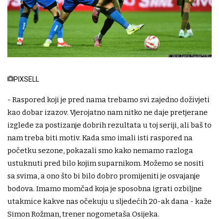
PIXSELL
- Raspored koji je pred nama trebamo svi zajedno doživjeti
kao dobar izazov. Vjerojatno nam nitko ne daje pretjerane
izglede za postizanje dobrih rezultata u toj seriji, ali baš to
nam treba biti motiv. Kada smo imali isti raspored na
početku sezone, pokazali smo kako nemamo razloga
ustuknuti pred bilo kojim suparnikom. Možemo se nositi
sa svima, a ono što bi bilo dobro promijeniti je osvajanje
bodova. Imamo momčad koja je sposobna igrati ozbiljne
utakmice kakve nas očekuju u sljedećih 20-ak dana - kaže
Simon Rožman, trener nogometaša Osijeka.