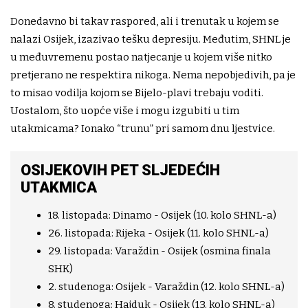
Donedavno bi takav raspored, ali i trenutak u kojem se
nalazi Osijek, izazivao tešku depresiju. Međutim, SHNL je
u međuvremenu postao natjecanje u kojem više nitko
pretjerano ne respektira nikoga. Nema nepobjedivih, pa je
to misao vodilja kojom se Bijelo-plavi trebaju voditi.
Uostalom, što uopće više i mogu izgubiti u tim
utakmicama? Ionako “trunu” pri samom dnu ljestvice.
OSIJEKOVIH PET SLJEDEĆIH
UTAKMICA
18. listopada: Dinamo - Osijek (10. kolo SHNL-a)
26. listopada: Rijeka - Osijek (11. kolo SHNL-a)
29. listopada: Varaždin - Osijek (osmina finala
SHK)
2. studenoga: Osijek - Varaždin (12. kolo SHNL-a)
8. studenoga: Hajduk - Osijek (13. kolo SHNL-a)