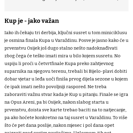
Kup je - jako važan
Iako ih čekaju tri derbija, ključni susret u tom miniciklusu
je osmina finala Kupa u Varaždinu. Posve je jasno kako će u
prvenstvu Osijek još dugo stalno nešto nadoknađivati
zbog čega će teško imati mira u bilo kojem susretu. No
uspiju li proći u četvrtfinale Kupa preko zahtjevnog
suparnika na njegovu terenu, trebali bi Bijelo-plavi dobiti
dobar vjetar u leđa uoči finiša prvog dijela sezone u kojem
će ipak imati nešto povoljniji raspored. Ne treba
zaboraviti važnu stvar kada je Kup u pitanju. Finale se igra
na Opus Areni, pa bi Osijek, nakon slabog starta u
prvenstvu, doista sve karte trebao baciti na to natjecanje,
pa ako hoćete konkretno na taj susret u Varaždinu. To više
što će pet dana poslije, nakon mjesec i pol dana opet