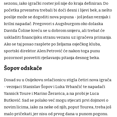
sezonu, iako igrački roster još nije do kraja definiran. Do
početka prvenstva trebali bi doći desni i lijevi bek, a nešto
poslije može se dogoditi nova popuna - još jedan veznjak i
krilni napadač. Pregovori s Augsburgom oko dolaska
Davida Čoline kreću se u dobrom smjeru, ali trebat će
uskladiti financijsku stranu vezanu uz igračeva primanja.
Ako se taj posao rasplete po željama osječkog kluba,
sportski direktor Alen Petrović će nakon toga punu
pozornost posvetiti rješavanju pitanja desnog beka.
Šopov odskače
Dosad su u Osijekovu svlačionicu stigla četiri nova igrača
- veznjaci Stanislav Šopov i Luka Vrbančić te napadači
Yannick Toure i Marino Žeravica, a na probi je Luca
Butković. Sad se polako već mogu stjecati prvi dojmovi o
novim licima, iako za neke od njih, poput Tourea, treba još
malo pričekati, jer nisu od prvog dana u punom pogonu.