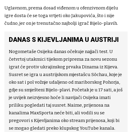
Uglavnom, prema dosad viđenom u ofenzivnom dijelu
igre dosta će se toga vrtjeti oko Jakupovića, što i nije
čudno, jer on je trenutačno najbolji igrač Bijelo-plavih.
DANAS S KIJEVLJANIMA U AUSTRIJI
Nogometaše Osijeka danas očekuje najjači test. U
četvrtoj utakmici tijekom priprema za novu sezonu
igrat će protiv ukrajinskog prvaka Dinama iz Kijeva.
Susret se igra u austrijskom mjestašcu Söchau, koje je
oko sat i pol vožnje udaljeno od mariborskog Pohorja,
gdje su smješteni Bijelo-plavi. Početak je u 17 sati, a još
je uvijek neizvjesno hoće li navijači Osijeka imati
priliku pogledati taj susret. Naime, prijenosa na
kanalima MaxSporta neće biti, ali vodili su se
pregovori s Kijevljanima oko stream prijenosa, koji bi
se mogao gledati preko klupskog YouTube kanala.