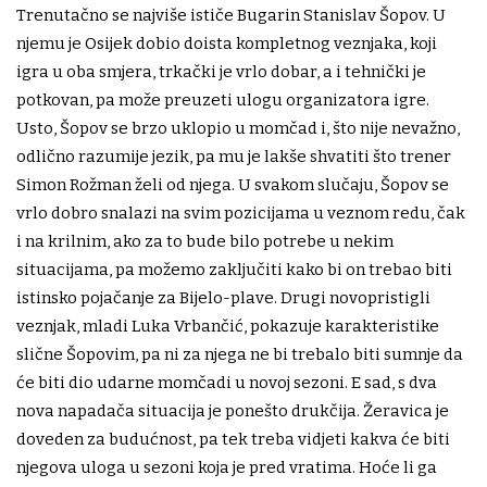
Trenutačno se najviše ističe Bugarin Stanislav Šopov. U
njemu je Osijek dobio doista kompletnog veznjaka, koji
igra u oba smjera, trkački je vrlo dobar, a i tehnički je
potkovan, pa može preuzeti ulogu organizatora igre.
Usto, Šopov se brzo uklopio u momčad i, što nije nevažno,
odlično razumije jezik, pa mu je lakše shvatiti što trener
Simon Rožman želi od njega. U svakom slučaju, Šopov se
vrlo dobro snalazi na svim pozicijama u veznom redu, čak
i na krilnim, ako za to bude bilo potrebe u nekim
situacijama, pa možemo zaključiti kako bi on trebao biti
istinsko pojačanje za Bijelo-plave. Drugi novopristigli
veznjak, mladi Luka Vrbančić, pokazuje karakteristike
slične Šopovim, pa ni za njega ne bi trebalo biti sumnje da
će biti dio udarne momčadi u novoj sezoni. E sad, s dva
nova napadača situacija je ponešto drukčija. Žeravica je
doveden za budućnost, pa tek treba vidjeti kakva će biti
njegova uloga u sezoni koja je pred vratima. Hoće li ga