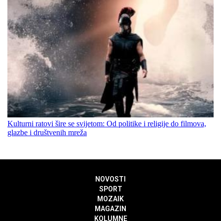
Kulturni ratovi šire se svijetom: Od politike i religije do filmova,
glazbe i društvenih mreža
NOVOSTI
SPORT
MOZAIK
MAGAZIN
KOLUMNE