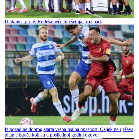
Utakmica protiv Rudeša neće biti šetnja kroz park
Iz pozadine dobrog starta vreba realna opasnost: Osijek ne rješava
pitanje igrača koji su u posljednoj godini ugovor