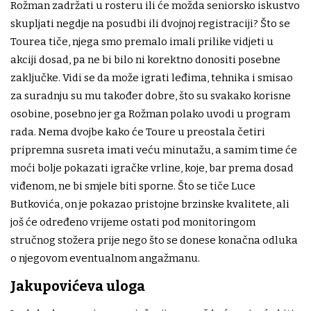
Rožman zadržati u rosteru ili će možda seniorsko iskustvo
skupljati negdje na posudbi ili dvojnoj registraciji? Što se
Tourea tiče, njega smo premalo imali prilike vidjeti u
akciji dosad, pa ne bi bilo ni korektno donositi posebne
zaključke. Vidi se da može igrati leđima, tehnika i smisao
za suradnju su mu također dobre, što su svakako korisne
osobine, posebno jer ga Rožman polako uvodi u program
rada. Nema dvojbe kako će Toure u preostala četiri
pripremna susreta imati veću minutažu, a samim time će
moći bolje pokazati igračke vrline, koje, bar prema dosad
viđenom, ne bi smjele biti sporne. Što se tiče Luce
Butkovića, on je pokazao pristojne brzinske kvalitete, ali
još će određeno vrijeme ostati pod monitoringom
stručnog stožera prije nego što se donese konačna odluka
o njegovom eventualnom angažmanu.
Jakupovićeva uloga