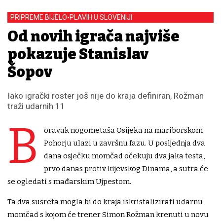
PRIPREME BIJELO-PLAVIH U SLOVENIJI
Od novih igrača najviše
pokazuje Stanislav
Šopov
Iako igrački roster još nije do kraja definiran, Rožman
traži udarnih 11
B
oravak nogometaša Osijeka na mariborskom
Pohorju ulazi u završnu fazu. U posljednja dva
dana osječku momčad očekuju dva jaka testa,
prvo danas protiv kijevskog Dinama, a sutra će
se ogledati s mađarskim Ujpestom.
Ta dva susreta mogla bi do kraja iskristalizirati udarnu
momčad s kojom će trener Simon Rožman krenuti u novu