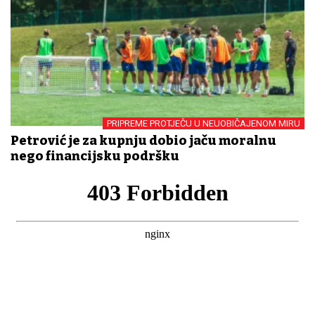
PRIPREME PROTJEČU U NEUOBIČAJENOM MIRU
Petrović je za kupnju dobio jaču moralnu
nego financijsku podršku