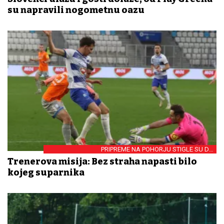
su napravili nogometnu oazu
PRIPREME NA POHORJU STIGLE SU DO
NAJZANIMLJIVIJE FAZE
Trenerova misija: Bez straha napasti bilo
kojeg suparnika