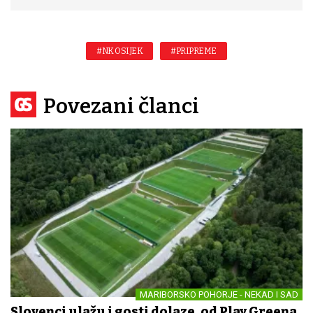
#NK OSIJEK
#PRIPREME
Povezani članci
MARIBORSKO POHORJE - NEKAD I SAD
Slovenci ulažu i gosti dolaze, od Play Greena