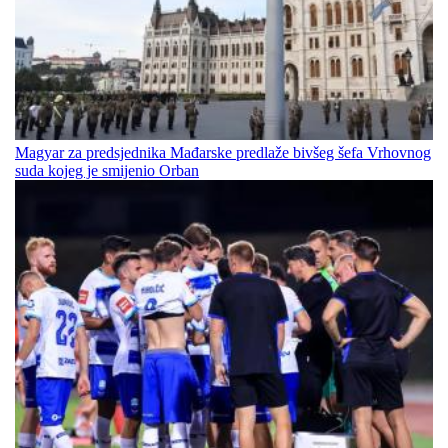
Magyar za predsjednika Mađarske predlaže bivšeg šefa Vrhovnog
suda kojeg je smijenio Orban