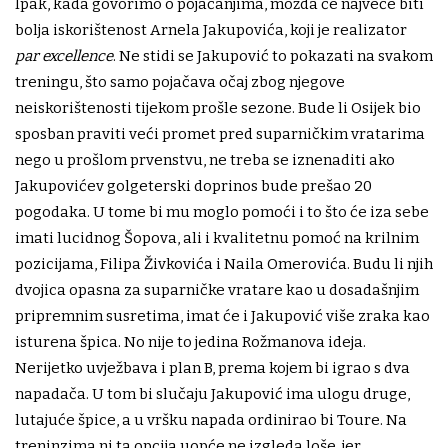
Ipak, kada govorimo o pojačanjima, možda će najveće biti
bolja iskorištenost Arnela Jakupovića, koji je realizator
par excellence
. Ne stidi se Jakupović to pokazati na svakom
treningu, što samo pojačava očaj zbog njegove
neiskorištenosti tijekom prošle sezone. Bude li Osijek bio
sposban praviti veći promet pred suparničkim vratarima
nego u prošlom prvenstvu, ne treba se iznenaditi ako
Jakupovićev golgeterski doprinos bude prešao 20
pogodaka. U tome bi mu moglo pomoći i to što će iza sebe
imati lucidnog Šopova, ali i kvalitetnu pomoć na krilnim
pozicijama, Filipa Živkovića i Naila Omerovića. Budu li njih
dvojica opasna za suparničke vratare kao u dosadašnjim
pripremnim susretima, imat će i Jakupović više zraka kao
isturena špica. No nije to jedina Rožmanova ideja.
Nerijetko uvježbava i plan B, prema kojem bi igrao s dva
napadača. U tom bi slučaju Jakupović ima ulogu druge,
lutajuće špice, a u vršku napada ordinirao bi Toure. Na
treninzima ni ta opcija uopće ne izgleda loše, jer