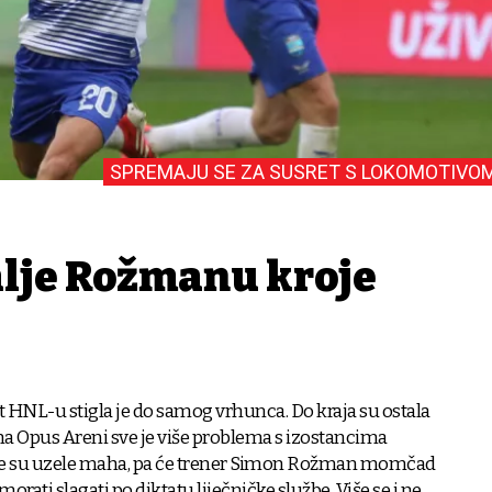
SPREMAJU SE ZA SUSRET S LOKOMOTIVO
alje Rožmanu kroje
 HNL-u stigla je do samog vrhunca. Do kraja su ostala
a na Opus Areni sve je više problema s izostancima
de su uzele maha, pa će trener Simon Rožman momčad
rati slagati po diktatu liječničke službe. Više se i ne