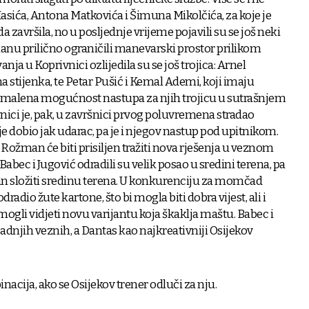
sića, Antona Matkovića i Šimuna Mikolčića, za koje je
 završila, no u posljednje vrijeme pojavili su se još neki
manu prilično ograničili manevarski prostor prilikom
ja u Koprivnici ozlijedila su se još trojica: Arnel
 stijenka, te Petar Pušić i Kemal Ademi, koji imaju
e malena mogućnost nastupa za njih trojicu u sutrašnjem
nici je, pak, u završnici prvog poluvremena stradao
je dobio jak udarac, pa je i njegov nastup pod upitnikom.
Rožman će biti prisiljen tražiti nova rješenja u veznom
 Babec i Jugović odradili su velik posao u sredini terena, pa
an složiti sredinu terena. U konkurenciju za momčad
odradio žute kartone, što bi mogla biti dobra vijest, ali i
ogli vidjeti novu varijantu koja škaklja maštu. Babec i
adnjih veznih, a Dantas kao najkreativniji Osijekov
nacija, ako se Osijekov trener odluči za nju.