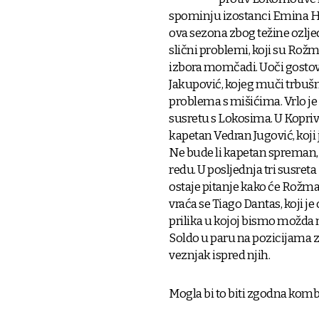
spominju izostanci Emina Ha
ova sezona zbog težine ozljeda
slični problemi, koji su Rož
izbora momčadi. Uoči gostovan
Jakupović, kojeg muči trbušna
problema s mišićima. Vrlo j
susretu s Lokosima. U Kopriv
kapetan Vedran Jugović, koji 
Ne bude li kapetan spreman, 
redu. U posljednja tri susreta
ostaje pitanje kako će Rožm
vraća se Tiago Dantas, koji je 
prilika u kojoj bismo možda m
Soldo u paru na pozicijama z
veznjak ispred njih.
Mogla bi to biti zgodna kombi