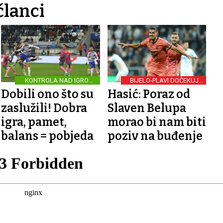
članci
KONTROLA NAD IGROM I
BIJELO-PLAVI DOČEKUJU
LOKOMOTIVOM
LOKOMOTIVU
Dobili ono što su
Hasić: Poraz od
zaslužili! Dobra
Slaven Belupa
igra, pamet,
morao bi nam biti
balans = pobjeda
poziv na buđenje