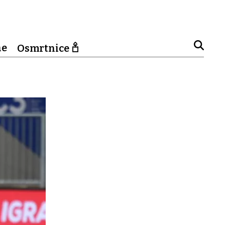
ne
Osmrtnice