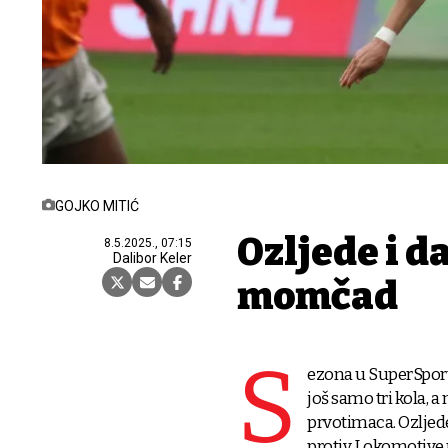
GOJKO MITIĆ
Ozljede i d
8.5.2025., 07:15
Dalibor Keler
momčad
S
ezona u SuperSport
još samo tri kola, 
prvotimaca. Ozlje
protiv Lokomotive mo