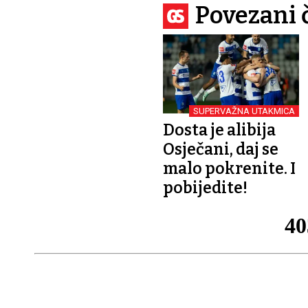
Povezani 
SUPERVAŽNA UTAKMICA
Dosta je alibija
Osječani, daj se
malo pokrenite. I
pobijedite!