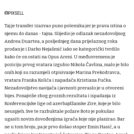
PIXSELL
Taj je transfer izazvao puno polemika jer je prava istina o
njemu do danas - tajna. Slijedio je odlazak nezadovoljnog
Andrea Duartea, a posljednjeg dana prijelaznog roka
prodan je i Darko Nejašmić iako se kategorički tvrdilo
kako će on ostati na Opus Areni. U međuvremenu je
poziciju prvog vratara izgubio Nikola Čavlina, malo je bilo
onih koji su razumjeli otpisivanje Marina Prekodravca,
vratara Franka Kolića i napadača Kristiana Fućka.
Nezadovoljstvo navijača i javnosti preraslo je u otvoreni
bijes. Ponajviše zbog groznih rezultata i ispadanja iz
Konferencijske lige od azerbajdžanske Zire, koje je bilo
neuspjeh. Sve te razbuktale požare Boto je pokušao
ugasiti novim dovođenjima igrača koje nije planirao. Bar
ne u tom broju, pa je prvo došao stoper Emin Hasić, a u