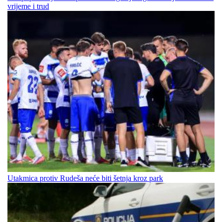
vrijeme i trud
Utakmica protiv Rudeša neće biti šetnja kroz park