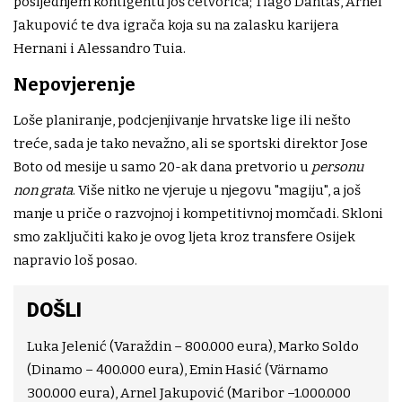
posljednjem kontigentu još četvorica; Tiago Dantas, Arnel
Jakupović te dva igrača koja su na zalasku karijera
Hernani i Alessandro Tuia.
Nepovjerenje
Loše planiranje, podcjenjivanje hrvatske lige ili nešto
treće, sada je tako nevažno, ali se sportski direktor Jose
Boto od mesije u samo 20-ak dana pretvorio u
personu
non grata
. Više nitko ne vjeruje u njegovu "magiju", a još
manje u priče o razvojnoj i kompetitivnoj momčadi. Skloni
smo zaključiti kako je ovog ljeta kroz transfere Osijek
napravio loš posao.
DOŠLI
Luka Jelenić (Varaždin – 800.000 eura), Marko Soldo
(Dinamo – 400.000 eura), Emin Hasić (Värnamo
300.000 eura), Arnel Jakupović (Maribor –1.000.000