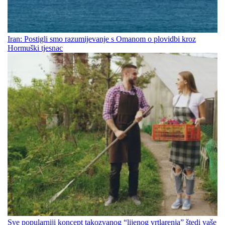
Iran: Postigli smo razumijevanje s Omanom o plovidbi kroz
Hormuški tjesnac
Sve popularniji koncept takozvanog “lijenog vrtlarenja” štedi vaše