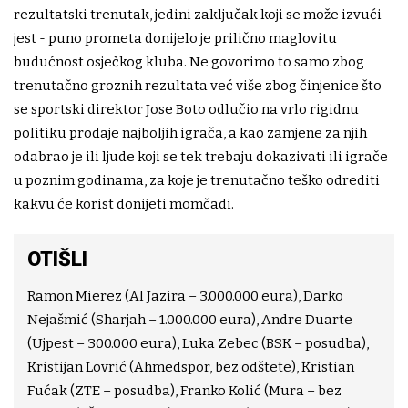
rezultatski trenutak, jedini zaključak koji se može izvući
jest - puno prometa donijelo je prilično maglovitu
budućnost osječkog kluba. Ne govorimo to samo zbog
trenutačno groznih rezultata već više zbog činjenice što
se sportski direktor Jose Boto odlučio na vrlo rigidnu
politiku prodaje najboljih igrača, a kao zamjene za njih
odabrao je ili ljude koji se tek trebaju dokazivati ili igrače
u poznim godinama, za koje je trenutačno teško odrediti
kakvu će korist donijeti momčadi.
OTIŠLI
Ramon Mierez (Al Jazira – 3.000.000 eura), Darko
Nejašmić (Sharjah – 1.000.000 eura), Andre Duarte
(Ujpest – 300.000 eura), Luka Zebec (BSK – posudba),
Kristijan Lovrić (Ahmedspor, bez odštete), Kristian
Fućak (ZTE – posudba), Franko Kolić (Mura – bez