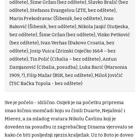
odštete), Šime Gržan (bez odštete), Slavko Bralić (bez
odštete), Stefanos Evangelou (ZTE, bez odštete),
Marin Prekodravac (Šibenik, bez odštete), Ivan
Baković (Šibenik, bez odštete), Nikola Janjić (Sutjeska,
bez odštete), Šime Gržan (bez odštete), Vinko Petković
(bez odštete), Ivan Verhas (Đakovo Croatia, bez
odštete), Josip Vuica (Zrinski Osječko 1664 – bez
odštete), Tin Polić (Cibalia – bez odštete), Antun
Damjanović (Cibalia, posudba), Luka Barić (Marsonia
1909, ?), Filip Mažar (BSK, bez odštete), Miloš Jovičić
(TSC Bačka Topola - bez odštete)
Sve je počelo - idilično. Osijek je na početku priprema
imao kičmu momčadi koju su činili Duarte, Nejašmić i
Mierez, a za mladog vratara Nikolu Čavlinu koji je
doveden na posudbu iz zagrebačkog Dinama vjerovalo se
kako će biti posljednji njezin kralježak. Uz to Boto je doveo