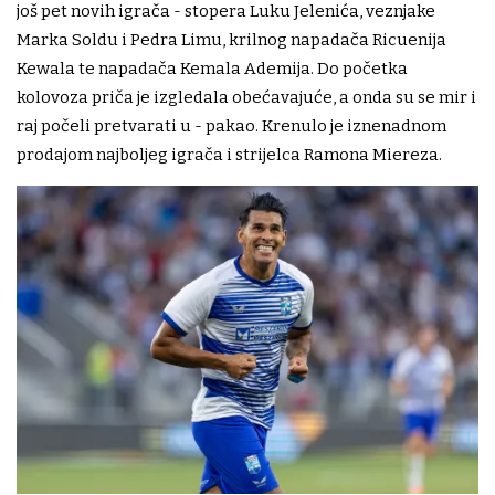
još pet novih igrača - stopera Luku Jelenića, veznjake
Marka Soldu i Pedra Limu, krilnog napadača Ricuenija
Kewala te napadača Kemala Ademija. Do početka
kolovoza priča je izgledala obećavajuće, a onda su se mir i
raj počeli pretvarati u - pakao. Krenulo je iznenadnom
prodajom najboljeg igrača i strijelca Ramona Miereza.