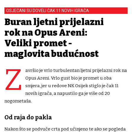
OSJEČANI SU DOVELI ČAK 11 NOVIH IGRAČA
Buran ljetni prijelazni
rok na Opus Areni:
Veliki promet -
maglovita budućnost
Z
avršio je vrlo turbulentan ljetni prijelazni rok na
Opus Areni. Vrlo gust bio je promet u oba
smjera, jer u redove NK Osijek stiglo je čak 11
novih igrača, a napustilo ga je više od 20
nogometaša.
Od raja do pakla
Nakon što se podvuče crta pod učinjeno te ako se pogleda