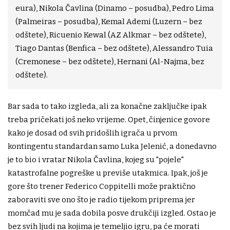
eura), Nikola Čavlina (Dinamo – posudba), Pedro Lima
(Palmeiras – posudba), Kemal Ademi (Luzern – bez
odštete), Ricuenio Kewal (AZ Alkmar – bez odštete),
Tiago Dantas (Benfica – bez odštete), Alessandro Tuia
(Cremonese – bez odštete), Hernani (Al-Najma, bez
odštete).
Bar sada to tako izgleda, ali za konačne zaključke ipak
treba pričekati još neko vrijeme. Opet, činjenice govore
kako je dosad od svih pridošlih igrača u prvom
kontingentu standardan samo Luka Jelenić, a donedavno
je to bio i vratar Nikola Čavlina, kojeg su "pojele"
katastrofalne pogreške u previše utakmica. Ipak, još je
gore što trener Federico Coppitelli može praktično
zaboraviti sve ono što je radio tijekom priprema jer
momčad mu je sada dobila posve drukčiji izgled. Ostao je
bez svih ljudi na kojima je temeljio igru, pa će morati