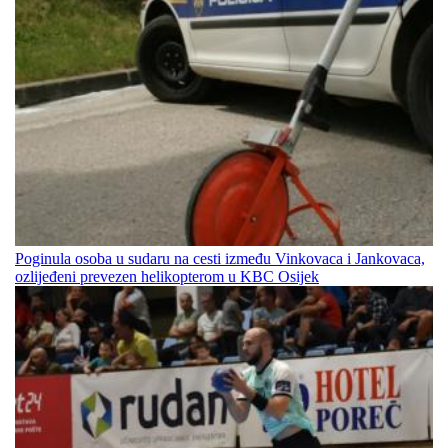
Poginula osoba u sudaru na cesti između Vinkovaca i Jankovaca,
ozlijeđeni prevezen helikopterom u KBC Osijek