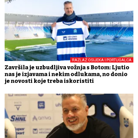
RAZLAZ OSIJEKA I PORTUGALCA
Završila je uzbudljiva vožnja s Botom: Ljutio
nas je izjavama i nekim odlukama, no donio
je novosti koje treba iskoristiti