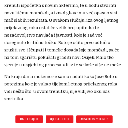
krenuti ispočetka s novim akterima, te u hodu stvarati
novu kičmu momčadi, a iznad glave mu već opasno visi
mač slabih rezultata. U svakom slučaju, iza ovog ljetnog
prijelaznog roka ostat će velik broj upitnika te
nezadovoljstvo navijača i javnosti, koje je sad već
dosegnulo kritičnu točku. Boto je očito prvo odlučio
srušiti sve, iščupati i temelje dosadašnje momčadi, pa će
na tom zgarištu pokušati graditi novi Osijek. Malo tko
vjeruje u uspjeh tog procesa, ali iz te se kože više ne može.
Na kraju dana možemo se samo nadati kako Jose Boto u
potezima koje je vukao tijekom ljetnog prijelaznog roka
vidi nešto što, u ovom trenutku, nije vidljivo oku nas
smrtnika.
#NK OSIJEK
#JOSE BOTO
#RAMON MIEREZ