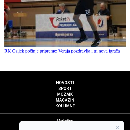
RK Osijek počinje pripreme: Veraja pozdravlja i tri nova igrača
NOVOSTI
SPORT
MOZAIK
MAGAZIN
KOLUMNE
Marketing
×
Politika privatnosti