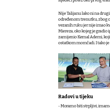
sljedeći potez oko prvog vrata
Nije Talijanu lako ni na dru
određenom trenutku, zbog odl
vezanih ruku jer nije imao k
Miereza, oko kojeg je gradio 
zamijenio Kemal Ademi, koji 
ostatkom momčadi. I tako je s
Radovi u tijeku
- Moramo biti strpljivi, ima