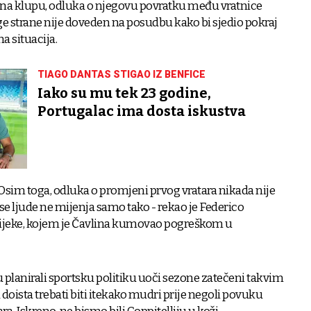
 na klupu, odluka o njegovu povratku među vratnice
uge strane nije doveden na posudbu kako bi sjedio pokraj
a situacija.
TIAGO DANTAS STIGAO IZ BENFICE
Iako su mu tek 23 godine,
Portugalac ima dosta iskustva
 Osim toga, odluka o promjeni prvog vratara nikada nije
oj se ljude ne mijenja samo tako - rekao je Federico
Rijeke, kojem je Čavlina kumovao pogreškom u
 su planirali sportsku politiku uoči sezone zatečeni takvim
doista trebati biti itekako mudri prije negoli povuku