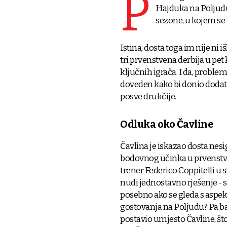
P
Hajduka na Poljudu
sezone, u kojem se n
Istina, dosta toga im nije ni
tri prvenstvena derbija u pet
ključnih igrača. I da, problem
doveden kako bi donio dodatn
posve drukčije.
Odluka oko Čavline
Čavlina je iskazao dosta nes
bodovnog učinka u prvenstvu, 
trener Federico Coppitelli u 
nudi jednostavno rješenje - 
posebno ako se gleda s aspekta
gostovanja na Poljudu? Pa baš 
postavio umjesto Čavline, št