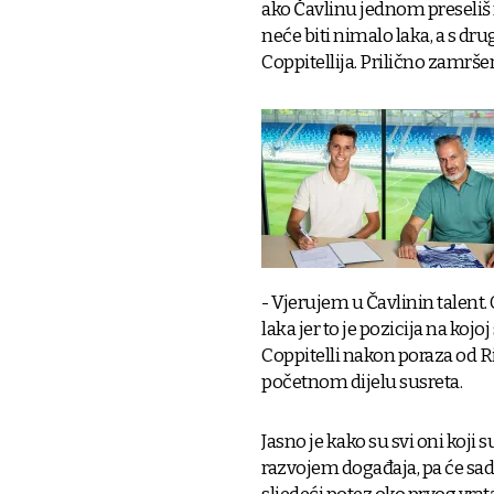
ako Čavlinu jednom preseliš
neće biti nimalo laka, a s dr
Coppitellija. Prilično zamršen
- Vjerujem u Čavlinin talent.
laka jer to je pozicija na koj
Coppitelli nakon poraza od 
početnom dijelu susreta.
Jasno je kako su svi oni koji
razvojem događaja, pa će sad 