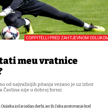
COPPITELLI PRED ZAHTJEVNOM ODLUKO
tati među vratnice
?
dno od najvažnijih pitanja vezano je uz izbor
la Čavlina nije u dobroj formi
ijeka još je jedan derbi, jer ih čeka gostovanje kod