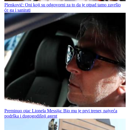
Plenković: Oni koji su odgovorni za to da je otpad tamo završio
će ga i sanirati
Preminuo otac Lionela Messija: Bio mu je prvi trener, najveća
podrška i dugogodišnji agent