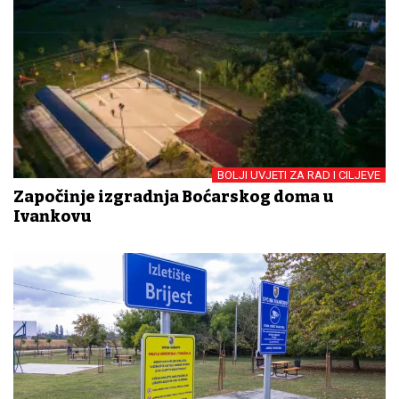
BOLJI UVJETI ZA RAD I CILJEVE
Započinje izgradnja Boćarskog doma u
Ivankovu