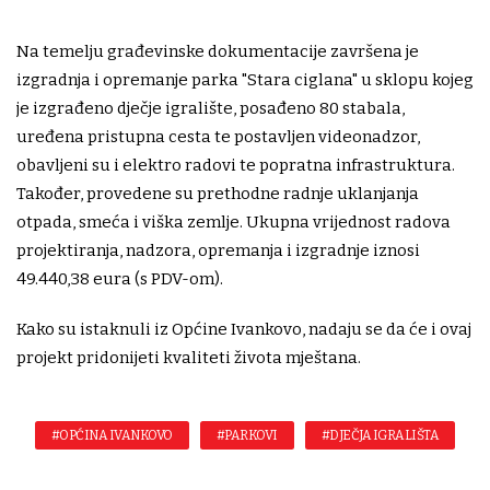
Na temelju građevinske dokumentacije završena je
izgradnja i opremanje parka "Stara ciglana" u sklopu kojeg
je izgrađeno dječje igralište, posađeno 80 stabala,
uređena pristupna cesta te postavljen videonadzor,
obavljeni su i elektro radovi te popratna infrastruktura.
Također, provedene su prethodne radnje uklanjanja
otpada, smeća i viška zemlje. Ukupna vrijednost radova
projektiranja, nadzora, opremanja i izgradnje iznosi
49.440,38 eura (s PDV-om).
Kako su istaknuli iz Općine Ivankovo, nadaju se da će i ovaj
projekt pridonijeti kvaliteti života mještana.
#OPĆINA IVANKOVO
#PARKOVI
#DJEČJA IGRALIŠTA