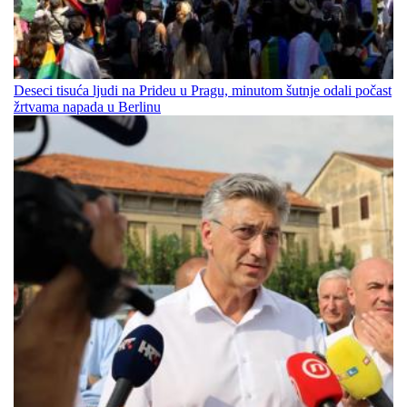
Deseci tisuća ljudi na Prideu u Pragu, minutom šutnje odali počast
žrtvama napada u Berlinu