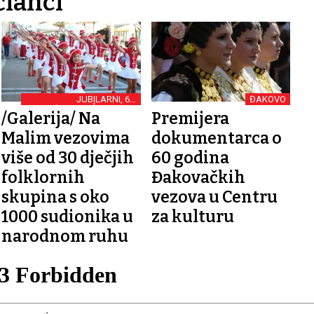
članci
JUBILARNI, 60.
ĐAKOVO
ĐAKOVAČKI VEZOVI
/Galerija/ Na
Premijera
Malim vezovima
dokumentarca o
više od 30 dječjih
60 godina
folklornih
Đakovačkih
skupina s oko
vezova u Centru
1000 sudionika u
za kulturu
narodnom ruhu