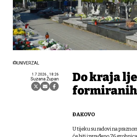
UNIVERZAL
Do kraja lj
1.7.2026., 18:26
Suzana Župan
formiranih
ĐAKOVO
U tijeku su radovi na prazno
će biti izgrađeno 76 grobnic