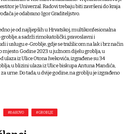
stitor je Univerzal. Radovi trebaju biti završeni do kraja
ođača je odabrano Igor Graditeljstvo.
dno je od najljepših u Hrvatskoj, multikonfesionalna
 groblje, a sadrži rimokatolički, pravoslavni i
i i uslugu e-Groblje, gdje se tražilicom na lak i brz način
mjesto. Godine 2023. u južnom dijelu groblja, u
d ulaza iz Ulice Otona Ivekovića, izgrađene su 34
roblja, u blizini ulaza iz Ulice biskupa Antuna Mandića,
a urne. Do tada, u dvije godine, na groblju je izgrađeno
#ĐAKOVO
#GROBLJE