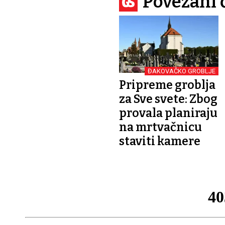
Povezani 
ĐAKOVAČKO GROBLJE
Pripreme groblja
za Sve svete: Zbog
provala planiraju
na mrtvačnicu
staviti kamere