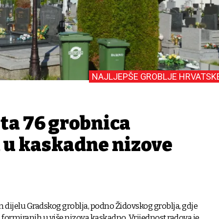
NAJLJEPŠE GROBLJE HRVATSK
eta 76 grobnica
 u kaskadne nizove
m dijelu Gradskog groblja, podno Židovskog groblja, gdje
a formiranih u više nizova kaskadno. Vrijednost radova je