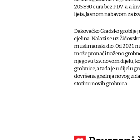
205.830 eura bez PDV-a, a inve
ljeta. Javnom nabavom za izv
Đakovačko Gradsko groblje je
cjelina. Nalazi se uz Židovsko
muslimanski dio. Od 2021. nud
može pronaći traženo grobno 
njegovu tzv. novom dijelu, ko
grobnice, a tada je u dijelu g
dovršena gradnja novog zida z
stotinu novih grobnica.