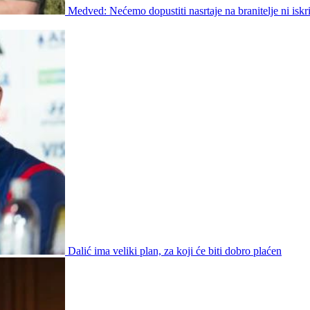
Medved: Nećemo dopustiti nasrtaje na branitelje ni iskr
Dalić ima veliki plan, za koji će biti dobro plaćen