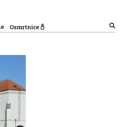
ne
Osmrtnice