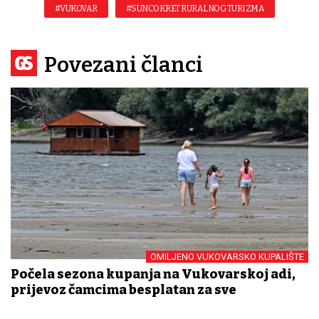
#VUKOVAR
#SUNCOKRET RURALNOG TURIZMA
Povezani članci
OMILJENO VUKOVARSKO KUPALIŠTE
Počela sezona kupanja na Vukovarskoj adi,
prijevoz čamcima besplatan za sve