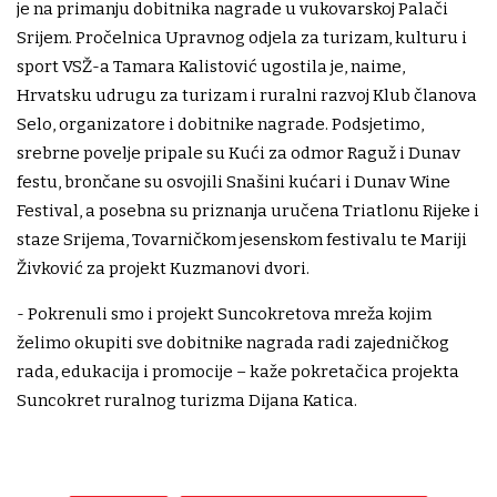
je na primanju dobitnika nagrade u vukovarskoj Palači
Srijem. Pročelnica Upravnog odjela za turizam, kulturu i
sport VSŽ-a Tamara Kalistović ugostila je, naime,
Hrvatsku udrugu za turizam i ruralni razvoj Klub članova
Selo, organizatore i dobitnike nagrade. Podsjetimo,
srebrne povelje pripale su Kući za odmor Raguž i Dunav
festu, brončane su osvojili Snašini kućari i Dunav Wine
Festival, a posebna su priznanja uručena Triatlonu Rijeke i
staze Srijema, Tovarničkom jesenskom festivalu te Mariji
Živković za projekt Kuzmanovi dvori.
- Pokrenuli smo i projekt Suncokretova mreža kojim
želimo okupiti sve dobitnike nagrada radi zajedničkog
rada, edukacija i promocije – kaže pokretačica projekta
Suncokret ruralnog turizma Dijana Katica.