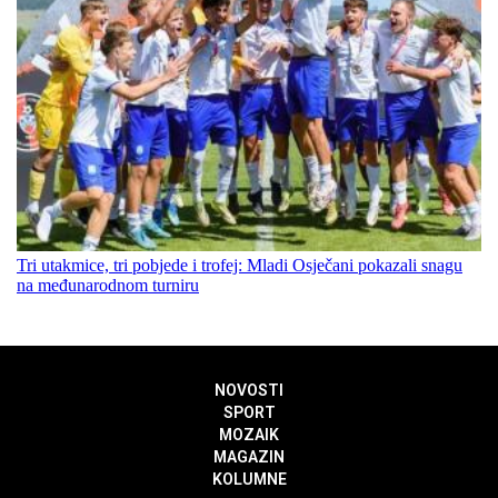
Tri utakmice, tri pobjede i trofej: Mladi Osječani pokazali snagu
na međunarodnom turniru
NOVOSTI
SPORT
MOZAIK
MAGAZIN
KOLUMNE