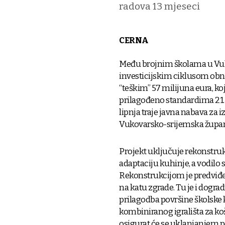
radova 13 mjeseci
CERNA
Među brojnim školama u Vu
investicijskim ciklusom obno
“teškim” 57 milijuna eura, k
prilagođeno standardima 21. st
lipnja traje javna nabava za i
Vukovarsko-srijemska županij
Projekt uključuje rekonstru
adaptaciju kuhinje, a vodilo 
Rekonstrukcijom je predviđen
na katu zgrade. Tu je i dograd
prilagodba površine školske
kombiniranog igrališta za ko
osigurat će se uklanjanjem 