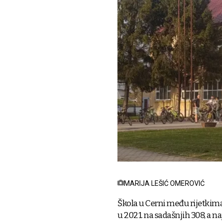
MARIJA LEŠIĆ OMEROVIĆ
Škola u Cerni među rijetkima 
u 2021. na sadašnjih 308, a na