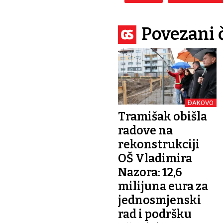
Povezani 
ĐAKOVO
Tramišak obišla
radove na
rekonstrukciji
OŠ Vladimira
Nazora: 12,6
milijuna eura za
jednosmjenski
rad i podršku