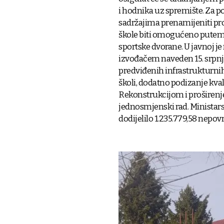
i hodnika uz spremište. Za po
sadržajima prenamijeniti pro
škole biti omogućeno putem 
sportske dvorane. U javnoj 
izvođačem naveden 15. srpnja,
predviđenih infrastrukturnih 
školi, dodatno podizanje kv
Rekonstrukcijom i proširenj
jednosmjenski rad. Ministarst
dodijelilo 1.235.779,58 nepov