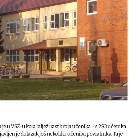
je u VSŽ-u koja bilježi rast broja učenika – s 283 učenika
javljen je dolazak još nekoliko učenika povratnika. Ta je