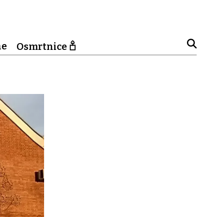
ne
Osmrtnice