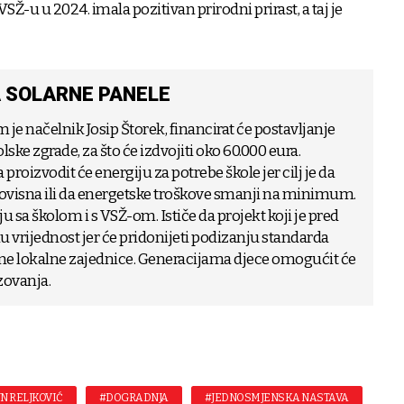
SŽ-u u 2024. imala pozitivan prirodni prirast, a taj je
A SOLARNE PANELE
je načelnik Josip Štorek, financirat će postavljanje
ske zgrade, za što će izdvojiti oko 60.000 eura.
proizvodit će energiju za potrebe škole jer cilj je da
ovisna ili da energetske troškove smanji na minimum.
u sa školom i s VSŽ-om. Ističe da projekt koji je pred
rijednost jer će pridonijeti podizanju standarda
pne lokalne zajednice. Generacijama djece omogućit će
zovanja.
N RELJKOVIĆ
#DOGRADNJA
#JEDNOSMJENSKA NASTAVA