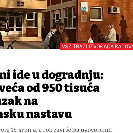
VSŽ TRAŽI IZVOĐAČA RADOV
ni ide u dogradnju:
 veća od 950 tisuća
azak na
nsku nastavu
ora 15. srpnja, a rok završetka ugovorenih