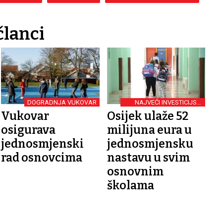
članci
DOGRADNJA VUKOVAR
NAJVEĆI INVESTICIJSKI
CIKLUS
Vukovar
Osijek ulaže 52
osigurava
milijuna eura u
jednosmjenski
jednosmjensku
rad osnovcima
nastavu u svim
osnovnim
školama