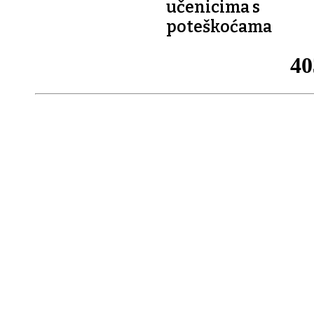
učenicima s
poteškoćama