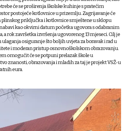
trebe će se proširenja školske kuhinje s pratećim
stor postojeće kotlovnice u prizemlju. Zagrijavanje će
plinskog priključka i kotlovnice smještene u sklopu
je nabavi kao okvirni datum početka ugovora s odabranim
 a rok završetka izvršenja ugovorenog 13 mjeseci. Cilj je
ulaganja osiguranje što boljih uvjeta za boravak i rad u
alitete i moderan pristup osnovnoškolskom obrazovanju.
em omogućit će se potpuni prelazak škole u
vo znanosti, obrazovanja i mladih za taj je projekt VSŽ-u
ratnih eura.