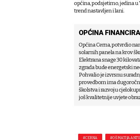
općina, podsjetimo, jedina u V
trend nastavljen i lani.
OPĆINA FINANCIR
Općina Cerna, potvrdio nam 
solarnih panela na krov škol
Elektrana snage 30 kilovata 
zgrada bude energetski ne
Pohvalio je izvrsnu suradnj
provedbom ima dugoročnu v
školstva i razvoju cjeloku
još kvalitetnije uvjete obra
#CERNA
#OŠ MATIJA ANTU