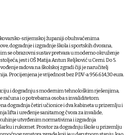
kovarsko-srijemskoj županiji obuhvaćenima
ve, dogradnje i izgradnje škola i sportskih dvorana,
ojim se obrazovni sustav pretvara u moderno okruženje
oljeća, jest i OŠ Matija Antun Reljković u Cerni. Do 5.
zvođenje radova na školskoj zgradi čiji je naručitelj
a. Procijenjena je vrijednost bez PDV-a 956.614,30 eura.
kciju i dogradnju s modernim tehnološkim rješenjima,
se računa i o potrebama osoba s invaliditetom.
a dogradnja četiri učionice i dva kabineta u prizemlju i
nja lifta i uređenje sanitarnog čvora za invalide,
 kuhinje utvrđenim normativima i izgradnja
šarku i rukomet. Prostor za dogradnju škole u prizemlju
pomoćnog prostora zgrade koji je u derutnom stanju, kao