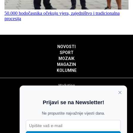
50.000 hodočasnika očekuju vjera, zajedništvo i tradicionalna
procesija
NOVOSTI
SPORT
MOZAIK
MAGAZIN
KOLUMNE
Marketing
×
Politika privatnosti
Politika kolačića
Prijavi se na Newsletter!
Impressum
Pravila prenošenja sadržaja
Ne propustite najvažnije vijesti dana.
Pravila komentiranja
Agroglas