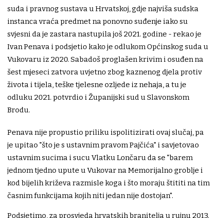
suda i pravnog sustava u Hrvatskoj, gdje najviša sudska
instanca vraća predmet na ponovno suđenje iako su
svjesni da je zastara nastupila još 2021. godine - rekao je
Ivan Penava i podsjetio kako je odlukom Općinskog suda u
Vukovaru iz 2020. Sabadoš proglašen krivim i osuđen na
šest mjeseci zatvora uvjetno zbog kaznenog djela protiv
života i tijela, teške tjelesne ozljede iz nehaja, a tu je
odluku 2021. potvrdio i Županijski sud u Slavonskom
Brodu.
Penava nije propustio priliku ispolitizirati ovaj slučaj, pa
je upitao "što je s ustavnim pravom Pajčića" i savjetovao
ustavnim sucima i sucu Vlatku Lončaru da se "barem
jednom tjedno upute u Vukovar na Memorijalno groblje i
kod bijelih križeva razmisle koga i što moraju štititi na tim
časnim funkcijama kojih niti jedan nije dostojan".
Podsjetimo, za prosvjeda hrvatskih branitelja u rujnu 2013.