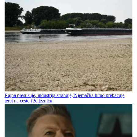
Rajna presušuje, industrija strahuje, Njemačka hitno prebacuje
teret na ceste i željeznicu