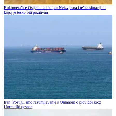
Rukometašice Osijeka na okupu: Neizvjesna i teška situacija u
kojoj je teško biti pozitivan
Iran: Postigli smo razumijevanje s Omanom o plovidbi kroz
Hormuški tjesnac