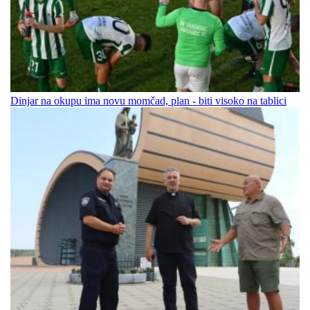
Dinjar na okupu ima novu momčad, plan - biti visoko na tablici