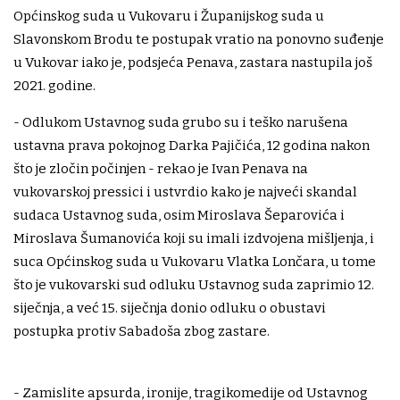
Općinskog suda u Vukovaru i Županijskog suda u
Slavonskom Brodu te postupak vratio na ponovno suđenje
u Vukovar iako je, podsjeća Penava, zastara nastupila još
2021. godine.
- Odlukom Ustavnog suda grubo su i teško narušena
ustavna prava pokojnog Darka Pajičića, 12 godina nakon
što je zločin počinjen - rekao je Ivan Penava na
vukovarskoj pressici i ustvrdio kako je najveći skandal
sudaca Ustavnog suda, osim Miroslava Šeparovića i
Miroslava Šumanovića koji su imali izdvojena mišljenja, i
suca Općinskog suda u Vukovaru Vlatka Lončara, u tome
što je vukovarski sud odluku Ustavnog suda zaprimio 12.
siječnja, a već 15. siječnja donio odluku o obustavi
postupka protiv Sabadoša zbog zastare.
- Zamislite apsurda, ironije, tragikomedije od Ustavnog