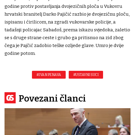
godine protiv postavljanja dvojezičnih ploča u Vukovru
hrvatski branitelj Darko Pajičić razbio je dvojezičnu ploču,
ispisanu i ćirilicom, na zgradi vukovarske policije, a
tadašnji policajac Sabadoš, prema iskazu svjedoka, zaletio
se s druge strane ceste i grubo ga pritisnuo na zid zbog
čega je Pajčić zadobio teške ozljede glave. Umro je dvije
godine potom.
#IVAN PENAVA
#USTAVNI SUCI
Povezani članci