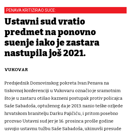
PENAVA KRITIZIRAO SUCE:
Ustavni sud vratio
predmet na ponovno
suđenje iako je zastara
nastupila još 2021.
VUKOVAR
Predsjednik Domovinskog pokreta Ivan Penava na
tiskovnoj konferenciji u Vukovaru označio je sramotnim
što je u zastaru otišao kazneni postupak protiv policajca
Saše Sabadoša, optuženog da je 2013. nanio teške ozljede
hrvatskom branitelju Darku Pajičiću, i pritom posebno
prozvao Ustavni sud jer je 16. prosinca prošle godine
usvojio ustavnu tužbu Saše Sabadoša, ukinuvši presude