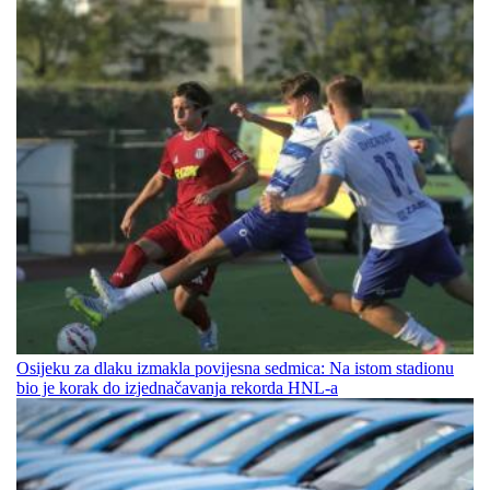
Osijeku za dlaku izmakla povijesna sedmica: Na istom stadionu
bio je korak do izjednačavanja rekorda HNL-a