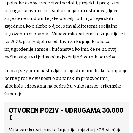
i potrebe osoba treće životne dobi, projekti i programi
udruga, darivanje korisnika socijalnih ustanova, djece
smještene u udomiteljske obitelji, udruga i vjerskih
zajednica koje skrbe o djeci s invaliditetom i socijalno
ugroženim osobama... Vukovarsko-srijemska županija je i
za 2026. predvidjela sredstava za kupnju kruha za
najugroženije samce i kućanstva kojima će se na ovaj
način osigurati jedna od najvažnijih životnih potreba.
I u ovoj se godini nastavlja s projektom medijske kampanje
borbe protiv ovisnosti o duhanskim proizvodima,
alkoholu i drogama na području Vukovarsko-srijemske
županije.
OTVOREN POZIV - UDRUGAMA 30.000
€
Vukovarsko-srijemska županija objavila je 26. siječnja