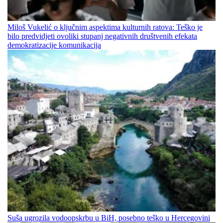
Miloš Vukelić o ključnim aspektima kulturnih ratova: Teško je
bilo predvidjeti ovoliki stupanj negativnih društvenih efekata
demokratizacije komunikacija
Suša ugrozila vodoopskrbu u BiH, posebno teško u Hercegovini