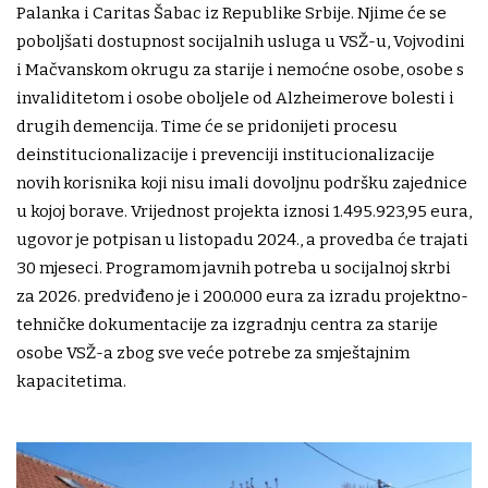
Palanka i Caritas Šabac iz Republike Srbije. Njime će se
poboljšati dostupnost socijalnih usluga u VSŽ-u, Vojvodini
i Mačvanskom okrugu za starije i nemoćne osobe, osobe s
invaliditetom i osobe oboljele od Alzheimerove bolesti i
drugih demencija. Time će se pridonijeti procesu
deinstitucionalizacije i prevenciji institucionalizacije
novih korisnika koji nisu imali dovoljnu podršku zajednice
u kojoj borave. Vrijednost projekta iznosi 1.495.923,95 eura,
ugovor je potpisan u listopadu 2024., a provedba će trajati
30 mjeseci. Programom javnih potreba u socijalnoj skrbi
za 2026. predviđeno je i 200.000 eura za izradu projektno-
tehničke dokumentacije za izgradnju centra za starije
osobe VSŽ-a zbog sve veće potrebe za smještajnim
kapacitetima.