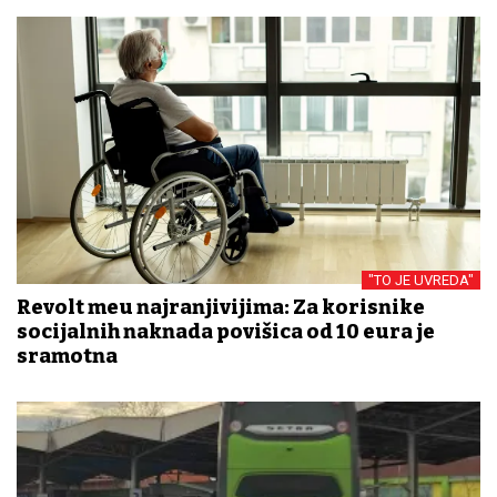
"TO JE UVREDA"
Revolt među najranjivijima: Za korisnike
socijalnih naknada ​povišica od 10 eura je
sramotna