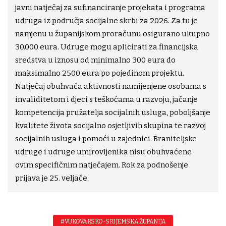
javni natječaj za sufinanciranje projekata i programa
udruga iz područja socijalne skrbi za 2026. Za tu je
namjenu u županijskom proračunu osigurano ukupno
30.000 eura. Udruge mogu aplicirati za financijska
sredstva u iznosu od minimalno 300 eura do
maksimalno 2500 eura po pojedinom projektu.
Natječaj obuhvaća aktivnosti namijenjene osobama s
invaliditetom i djeci s teškoćama u razvoju, jačanje
kompetencija pružatelja socijalnih usluga, poboljšanje
kvalitete života socijalno osjetljivih skupina te razvoj
socijalnih usluga i pomoći u zajednici. Braniteljske
udruge i udruge umirovljenika nisu obuhvaćene
ovim specifičnim natječajem. Rok za podnošenje
prijava je 25. veljače.
#VUKOVARSKO-SRIJEMSKA ŽUPANIJA