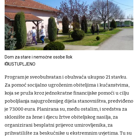
Dom za stare i nemoćne osobe Ilok
USTUPLJENO
Program je sveobuhvatan i obuhvaća ukupno 21 stavku.
Za pomoć socijalno ugroženim obiteljima i kućanstvima,
koja se pruža kroz jednokratne financijske pomoći u cilju
poboljšanja najugroženijeg dijela stanovništva, predviđeno
je 73.000 eura. Planirana su, među ostalim, i sredstva za
sklonište za žene i djecu žrtve obiteljskog nasilja, za
organizirani besplatni prijevoz umirovljenika, za
prihvatilište za beskućnike u ekstremnim uvjetima. Tu su