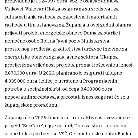
predviđeno je 1.624.097 eura. VSŽ je osnivač domova
Vinkovci, Vukovar i Ilok, a osigurana su sredstva i za
sufinanciranje rashoda za zaposlene i materijalnih
rashoda u tim ustanovama. Županija u ovoj godini planira
prijaviti projekt energetske obnove Doma za starije i
nemoćne osobe Ilok na Javni poziv Ministarstva
prostornog uređenja, graditeljstva i državne imovine za
energetsku obnovu zgrada javnog sektora. Ukupna
procijenjena vrijednost projekta prema troškovniku iznosi
8.670.000 eura. U 2026. planirano je osigurati ukupno
4.335.000 eura, koliko je uvršteno u Program javnih
potreba u socijalnoj skrbi, od čega 3.468.000 eura
nepovratnih sredstava, a preostali iznos osigurat će se u
županijskom proračunu.
Županija će u 2026. financirati i dio aktivnosti vezanih uz
projekt "SocCare", čiji je nositelj Dom za stare i nemoćne
osobe Ilok, a partneri su VSŽ, Geronotološki centar Bačka