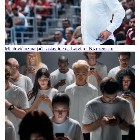
Mijatović uz najjači sastav ide na Latviju i Nizozemsku