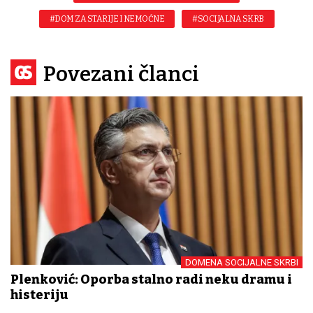
#DOM ZA STARIJE I NEMOĆNE
#SOCIJALNA SKRB
Povezani članci
DOMENA SOCIJALNE SKRBI
Plenković: Oporba stalno radi neku dramu i
histeriju