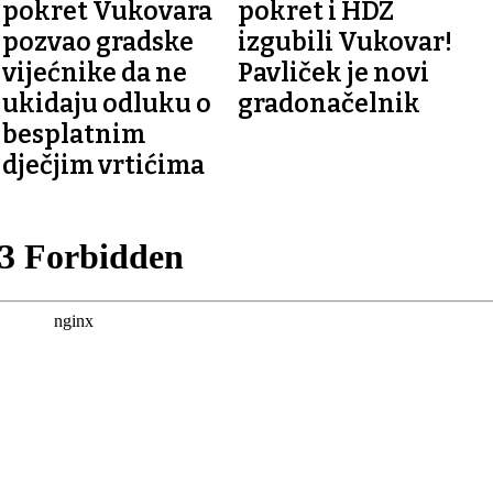
pokret Vukovara
pokret i HDZ
pozvao gradske
izgubili Vukovar!
vijećnike da ne
Pavliček je novi
ukidaju odluku o
gradonačelnik
besplatnim
dječjim vrtićima