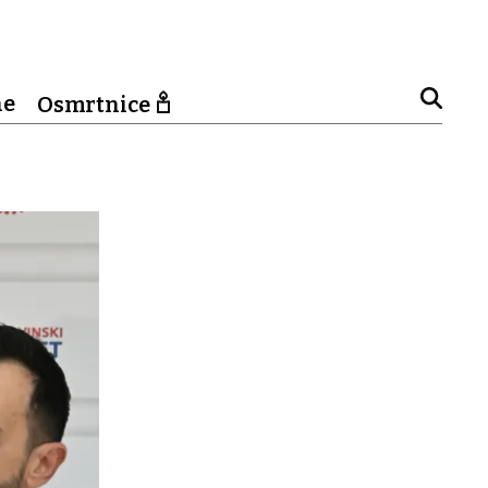
ne
Osmrtnice