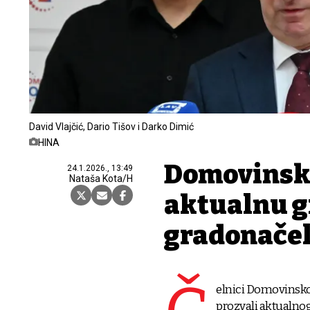
David Vlajčić, Dario Tišov i Darko Dimić
HINA
Domovinski
24.1.2026., 13:49
Nataša Kota/H
aktualnu g
gradonačel
elnici Domovinsko
prozvali aktualno