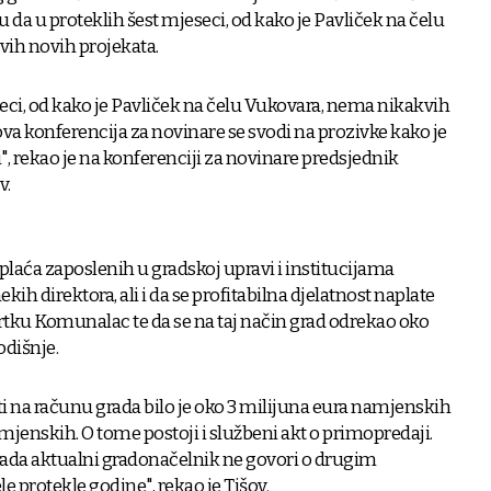
 da u proteklih šest mjeseci, od kako je Pavliček na čelu
vih novih projekata.
eci, od kako je Pavliček na čelu Vukovara, nema nikakvih
ova konferencija za novinare se svodi na prozivke kako je
i", rekao je na konferenciji za novinare predsjednik
v.
laća zaposlenih u gradskoj upravi i institucijama
ih direktora, ali i da se profitabilna djelatnost naplate
vrtku Komunalac te da se na taj način grad odrekao oko
odišnje.
i na računu grada bilo je oko 3 milijuna eura namjenskih
mjenskih. O tome postoji i službeni akt o primopredaji.
grada aktualni gradonačelnik ne govori o drugim
e protekle godine", rekao je Tišov.