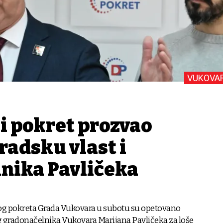
VUKOVA
 pokret prozvao
radsku vlast i
nika Pavličeka
g pokreta Grada Vukovara u subotu su opetovano
g gradonačelnika Vukovara Marijana Pavličeka za loše