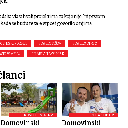
jčić.
radska vlast hvali projektima za koje nije "ni prstom
i kada se budu rezale vrpce i govorilo o njima.
OVINSKI POKRET
#DARIO TIŠOV
#DARKO DIMIĆ
VID VLAJČIĆ
#MARIJAN PAVLIČEK
članci
KONFERENCIJA ZA
PORAZ DP-OVA
NOVINARE
DOMAGOJA BILIĆA
Domovinski
Domovinski