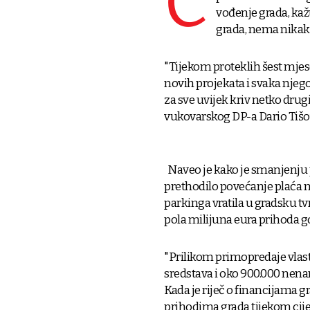
Č
vođenje grada, kažu
grada, nema nikak
"Tijekom proteklih šest mjes
novih projekata i svaka njeg
za sve uvijek kriv netko drug
vukovarskog DP-a Dario Tišo
Naveo je kako je smanjenju p
prethodilo povećanje plaća nek
parkinga vratila u gradsku t
pola milijuna eura prihoda g
"Prilikom primopredaje vlast
sredstava i oko 900.000 nena
Kada je riječ o financijama 
prihodima grada tijekom cijel