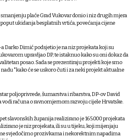
 smanjenju plaće Grad Vukovar donio i niz drugih mjera
 poput ukidanja besplatnih vrtića, povećanja cijene
 Darko Dimić podsjetio je na niz projekata koji su
 Vukovarom upravljao DP, te istaknuo kako su oni dokaz da
kvalitetan posao. Sada se prezentiraju projekti koje smo
io nadu "kako će se uskoro čuti i za neki projekt aktualne
tar poljoprivrede, šumarstva i ribarstva, DP-ov David
da vodi računa o ravnomjernom razvoju cijele Hrvatske.
et slavonskih županija realizirano je 165.000 projekata
lizirano je niz projekata, ili su u tijeku, koji mijenjaju
ijeme svjedočimo prozivkama i nekorektnim napadima