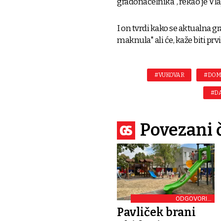
gradonačelnika", rekao je Vla
I on tvrdi kako se aktualna g
maknula" ali će, kaže biti prv
#VUKOVAR
#DOM
#DA
Povezani 
ODGOVORIO
DOMOVINSKOM POKRETU
Pavliček brani