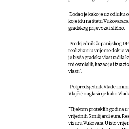
Dodao je kako je uz odluku o
koje idu na štetu Vukovaraca
gradskog prijevoza i slično.
Predsjednik županijskog DP-a
realizirani u vrijeme dok je
je bivša gradska vlast radila 
mi osmislili, kazao je i izraz
vlasti".
Potpredsjednik Vlade i minis
Vlajčić naglasio je kako Vla
"Tijekom proteklih godina u p
vrijednih 5 milijardi eura. Rea
vizuru Vukovara. U isto vr