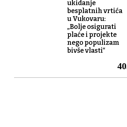
ukidanje
besplatnih vrtića
u Vukovaru:
„Bolje osigurati
plaće i projekte
nego populizam
bivše vlasti“