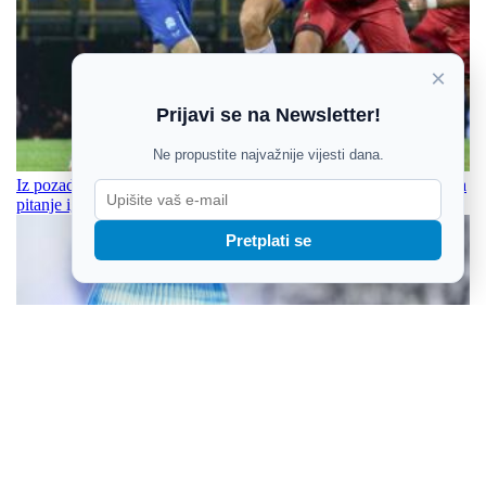
×
Prijavi se na Newsletter!
Ne propustite najvažnije vijesti dana.
Iz pozadine dobrog starta vreba realna opasnost: Osijek ne rješava
pitanje igrača koji su u posljednoj godini ugovor
Pretplati se