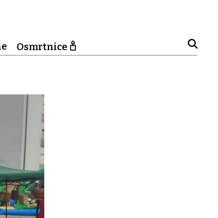
ne
Osmrtnice