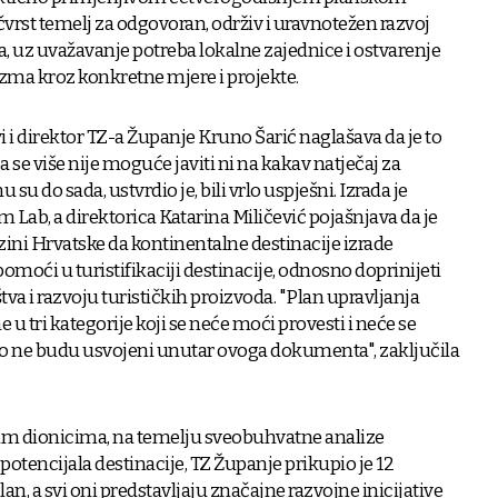
vrst temelj za odgovoran, održiv i uravnotežen razvoj
a, uz uvažavanje potreba lokalne zajednice i ostvarenje
rizma kroz konkretne mjere i projekte.
vi i direktor TZ-a Županje Kruno Šarić naglašava da je to
se više nije moguće javiti ni na kakav natječaj za
su do sada, ustvrdio je, bili vrlo uspješni. Izrada je
 Lab, a direktorica Katarina Miličević pojašnjava da je
azini Hrvatske da kontinentalne destinacije izrade
pomoći u turistifikaciji destinacije, odnosno doprinijeti
va i razvoju turističkih proizvoda. "Plan upravljanja
 u tri kategorije koji se neće moći provesti i neće se
ako ne budu usvojeni unutar ovoga dokumenta", zaključila
nim dionicima, na temelju sveobuhvatne analize
 potencijala destinacije, TZ Županje prikupio je 12
lan, a svi oni predstavljaju značajne razvojne inicijative