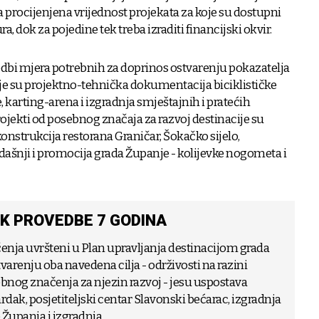
procijenjena vrijednost projekata za koje su dostupni
ra, dok za pojedine tek treba izraditi financijski okvir.
edbi mjera potrebnih za doprinos ostvarenju pokazatelja
cije su projektno-tehnička dokumentacija biciklističke
 karting-arena i izgradnja smještajnih i pratećih
rojekti od posebnog značaja za razvoj destinacije su
ekonstrukcija restorana Graničar, Šokačko sijelo,
ašnji i promocija grada Županje - kolijevke nogometa i
K PROVEDBE 7 GODINA
čenja uvršteni u Plan upravljanja destinacijom grada
varenju oba navedena cilja - održivosti na razini
sebnog značenja za njezin razvoj - jesu uspostava
rdak, posjetiteljski centar Slavonski bećarac, izgradnja
e Županja i izgradnja