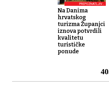
PREPOZNATLJIVA
DESTINACIJA
Na Danima
hrvatskog
turizma Županjci
iznova potvrdili
kvalitetu
turističke
ponude