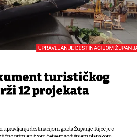
UPRAVLJANJE DESTINACIJOM ŽUPANJ
kument turističkog
rži 12 projekata
an upravljanja destinacijom grada Županje. Riječ je o
raktično primjenjivom četverogodišnjem planskom