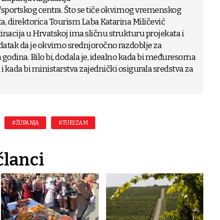
sportskog centra. Što se tiče okvirnog vremenskog
ta, direktorica Tourism Laba Katarina Miličević
tinacija u Hrvatskoj ima sličnu strukturu projekata i
podatak da je okvirno srednjoročno razdoblje za
odina. Bilo bi, dodala je, idealno kada bi međuresorna
i kada bi ministarstva zajednički osigurala sredstva za
#ŽUPANJA
#TURIZAM
članci