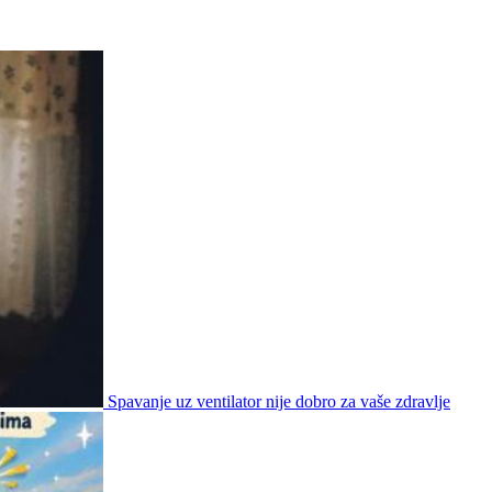
Spavanje uz ventilator nije dobro za vaše zdravlje