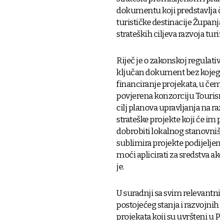
dokumentu koji predstavlja č
turističke destinacije Županj
strateških ciljeva razvoja tu
Riječ je o zakonskoj regulati
ključan dokument bez kojega 
financiranje projekata, u čemu 
povjerena konzorciju Tourism
cilj planova upravljanja na r
strateške projekte koji će im 
dobrobiti lokalnog stanovništ
sublimira projekte podijeljene
moći aplicirati za sredstva 
je.
U suradnji sa svim relevant
postojećeg stanja i razvojnih
projekata koji su uvršteni u P