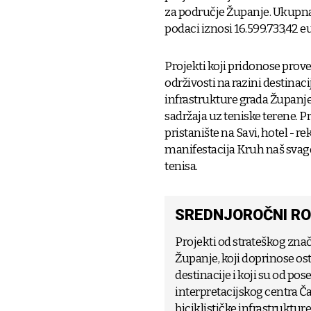
za područje Županje. Ukupna 
podaci iznosi 16.599.733,42 eu
Projekti koji pridonose prov
održivosti na razini destina
infrastrukture grada Županje,
sadržaja uz teniske terene. P
pristanište na Savi, hotel - r
manifestacija Kruh naš svagd
tenisa.
SREDNJOROČNI RO
Projekti od strateškog zna
Županje, koji doprinose ost
destinacije i koji su od po
interpretacijskog centra Ča
biciklističke infrastruktur