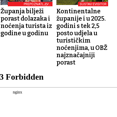
PREPOZNATLJIVO
SUSTAV EVISITOR
ODREDIŠTE
Županja bilježi
Kontinentalne
porast dolazaka i
županije i u 2025.
noćenja turista iz
godini s tek 2,5
godine u godinu
posto udjela u
turističkim
noćenjima, u OBŽ
najznačajniji
porast