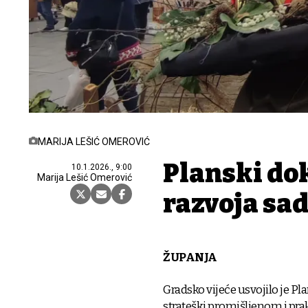
MARIJA LEŠIĆ OMEROVIĆ
Planski do
10.1.2026., 9:00
Marija Lešić Omerović
razvoja sad
ŽUPANJA
Gradsko vijeće usvojilo je Pl
strateški promišljenom i p