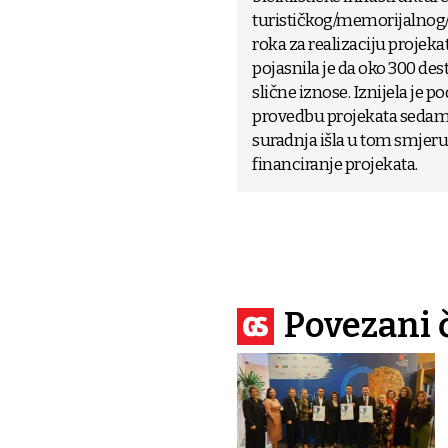
turističkog/memorijalnog/
roka za realizaciju projeka
pojasnila je da oko 300 des
slične iznose. Iznijela je 
provedbu projekata sedam g
suradnja išla u tom smjeru 
financiranje projekata.
Povezani 