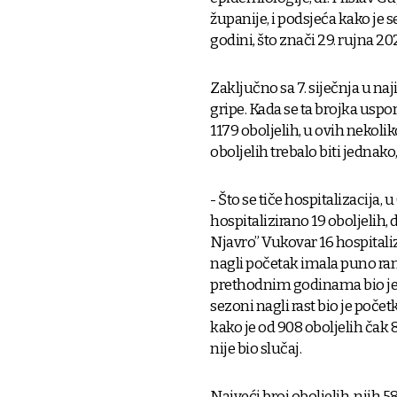
županije, i podsjeća kako je
godini, što znači 29. rujna 2025
Zaključno sa 7. siječnja u naj
gripe. Kada se ta brojka usp
1179 oboljelih, u ovih nekoliko
oboljelih trebalo biti jednako,
- Što se tiče hospitalizacija,
hospitalizirano 19 oboljelih,
Njavro” Vukovar 16 hospitalizi
nagli početak imala puno ra
prethodnim godinama bio je 
sezoni nagli rast bio je poče
kako je od 908 oboljelih čak
nije bio slučaj.
Najveći broj oboljelih, njih 5