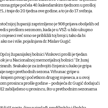
 sezona gripe počela 40. kalendarskim tjednom u prošloj
., i traje do 20. tjedna ove godine, a to je do 17. svibnja.
istočnijoj županiji zaprimljeno je 908 prijava oboljelih od
oredi s prošlom sezonom, kada je u VSŽ-u bilo ukupno
 mjeseci već smo se približili toj brojci, tako da bi
 ako ne i više, pojašnjava dr. Mislav Gugić.
 u Općoj županijskoj bolnici Vinkovci prošli je tjedan
 dok je u Nacionalnoj memorijalnoj bolnici “Dr. Juraj
ranih. Svakako je za izdvojiti činjenicu kako je gripa
nije nego prethodnih sezona. Vrhunac gripe u
krajem prvog i početkom drugog mjeseca, a u ovoj
tkom prosinca prošle godine – podsjeća dr. Gugić dodajući
 812 zabilježeno u prosincu, što u prethodnim sezonama
88 ili 65 posto, čine najmlađi, predškolska i školska