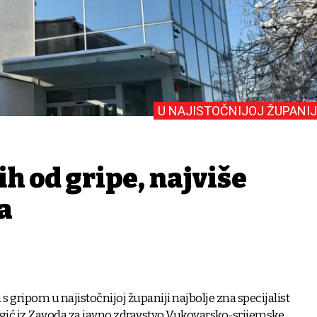
U NAJISTOČNIJOJ ŽUPANIJ
ih od gripe, najviše
a
 s gripom u najistočnijoj županiji najbolje zna specijalist
ugić iz Zavoda za javno zdravstvo Vukovarsko-srijemske