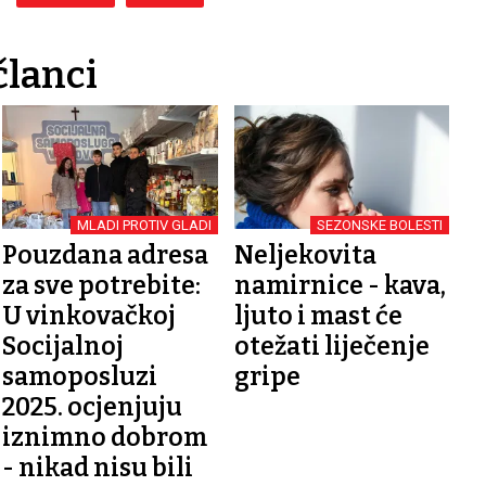
članci
MLADI PROTIV GLADI
SEZONSKE BOLESTI
Pouzdana adresa
Neljekovita
za sve potrebite:
namirnice - kava,
U vinkovačkoj
ljuto i mast će
Socijalnoj
otežati liječenje
samoposluzi
gripe
2025. ocjenjuju
iznimno dobrom
- nikad nisu bili