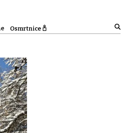
ne
Osmrtnice