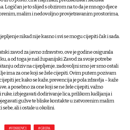
a. Logičan je to slijed s obzirom na to da je mnogo djece
tvorenim, malim i nedovoljno provjetravanim prostorima,
epljenje nikad nije kasno i svi se mogu cijepiti čak i sada.
tski zavod za javno zdravstvo, ove je godine osigurala
ku, a od toga je naš županijski Zavod za svoje potrebe
pitanju odziv na cijepljenje, zadovoljni smo jer smo ostali
alje ima za one koji se žele cijepiti. Ovim putem pozivam
cijepiti jer, kako se kaže, prevencija je pola zdravlja – kaže
sve, a posebno za one koji se ne žele cijepiti, važno
 ruke, izbjegavati dodirivanje lica, prilikom kašljanja i
izbjegavati gužve te bliske kontakte u zatvorenim malim
 sebe, ali i ostale u okolini.
#VINKOVCI
#GRIPA