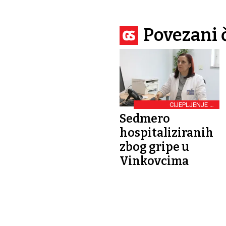
Povezani 
CIJEPLJENJE JE
NAJBOLJA OBRANA
Sedmero
hospitaliziranih
zbog gripe u
Vinkovcima