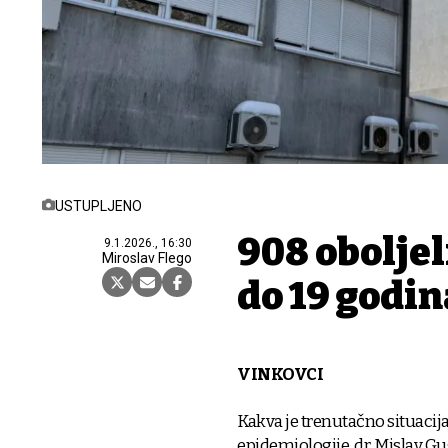
USTUPLJENO
908 oboljel
9.1.2026., 16:30
Miroslav Flego
do 19 godin
VINKOVCI
Kakva je trenutačno situacija
epidemiologije, dr. Mislav G