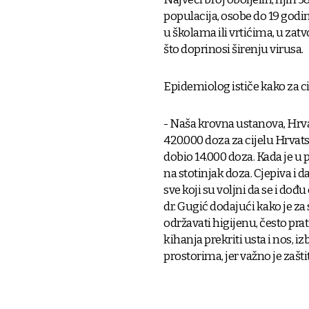
populacija, osobe do 19 godin
u školama ili vrtićima, u za
što doprinosi širenju virusa.
Epidemiolog ističe kako za cij
- Naša krovna ustanova, Hrva
420.000 doza za cijelu Hrvats
dobio 14.000 doza. Kada je u 
na stotinjak doza. Cjepiva i d
sve koji su voljni da se i dođu 
dr. Gugić dodajući kako je za 
održavati higijenu, često prati
kihanja prekriti usta i nos, 
prostorima, jer važno je zaštiti