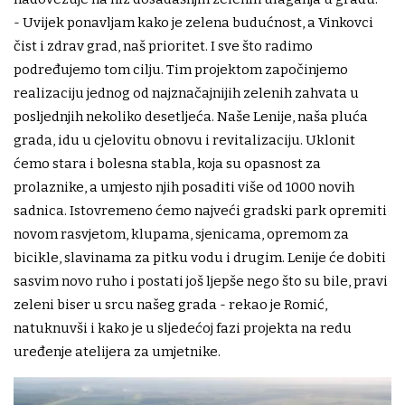
- Uvijek ponavljam kako je zelena budućnost, a Vinkovci
čist i zdrav grad, naš prioritet. I sve što radimo
podređujemo tom cilju. Tim projektom započinjemo
realizaciju jednog od najznačajnijih zelenih zahvata u
posljednjih nekoliko desetljeća. Naše Lenije, naša pluća
grada, idu u cjelovitu obnovu i revitalizaciju. Uklonit
ćemo stara i bolesna stabla, koja su opasnost za
prolaznike, a umjesto njih posaditi više od 1000 novih
sadnica. Istovremeno ćemo najveći gradski park opremiti
novom rasvjetom, klupama, sjenicama, opremom za
bicikle, slavinama za pitku vodu i drugim. Lenije će dobiti
sasvim novo ruho i postati još ljepše nego što su bile, pravi
zeleni biser u srcu našeg grada - rekao je Romić,
natuknuvši i kako je u sljedećoj fazi projekta na redu
uređenje atelijera za umjetnike.