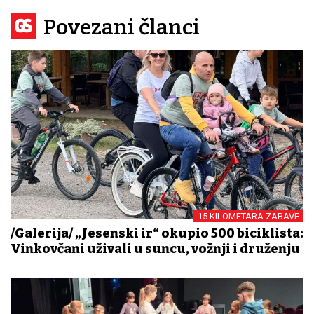
Povezani članci
15 KILOMETARA ZABAVE
/Galerija/ „Jesenski đir“ okupio 500 biciklista:
Vinkovčani uživali u suncu, vožnji i druženju