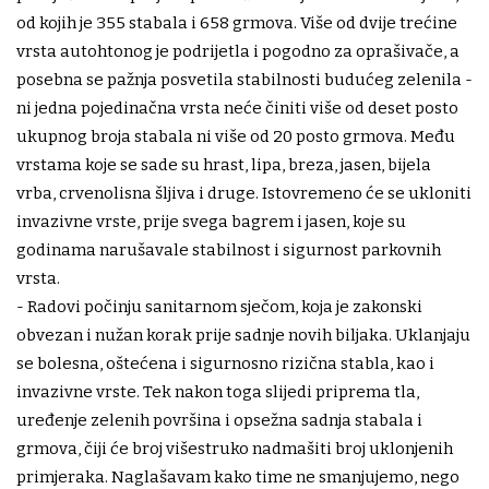
od kojih je 355 stabala i 658 grmova. Više od dvije trećine
vrsta autohtonog je podrijetla i pogodno za oprašivače, a
posebna se pažnja posvetila stabilnosti budućeg zelenila -
ni jedna pojedinačna vrsta neće činiti više od deset posto
ukupnog broja stabala ni više od 20 posto grmova. Među
vrstama koje se sade su hrast, lipa, breza, jasen, bijela
vrba, crvenolisna šljiva i druge. Istovremeno će se ukloniti
invazivne vrste, prije svega bagrem i jasen, koje su
godinama narušavale stabilnost i sigurnost parkovnih
vrsta.
- Radovi počinju sanitarnom sječom, koja je zakonski
obvezan i nužan korak prije sadnje novih biljaka. Uklanjaju
se bolesna, oštećena i sigurnosno rizična stabla, kao i
invazivne vrste. Tek nakon toga slijedi priprema tla,
uređenje zelenih površina i opsežna sadnja stabala i
grmova, čiji će broj višestruko nadmašiti broj uklonjenih
primjeraka. Naglašavam kako time ne smanjujemo, nego