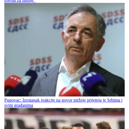
mjesta za nasilje“
Pupovac: Izostanak reakcije na govor mržnje prijetnja je Srbima i
svim građanima