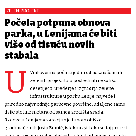
ZELENI PROJEKT
Počela potpuna obnova
parka, u Lenijama će biti
više od tisuću novih
stabala
U
Vinkovcima počinje jedan od najznačajnijih
zelenih projekata u posljednjih nekoliko
desetljeća, uređenje i izgradnja zelene
infrastrukture u parku Lenije, najveće i
prirodno najvrjednije parkovne površine, udaljene samo
dvije stotine metara od samog središta grada.
Radove u Lenijama sa svojim je timom obišao
gradonačelnik Josip Romić, istaknuvši kako se taj projekt
nadovezuje na niz dosadašnjih zelenih ulaganja u gradu.