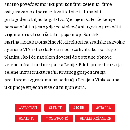
znatno povećavamo ukupnu količinu zelenila, čime
osiguravamo otpornije, kvalitetnije i klimatski
prilagođeno biljno bogatstvo. Vjerujem kako će Lenije
ponovno biti mjesto gdje će Vinkovčani ugodno provoditi
vrijeme, družiti se i šetati - pojasnio je Šandrk.
Marina Hodak Domaćinović, direktorica gradske razvojne
agencije VIA, ističe kako je riječ o zahvatu koji se dugo
planira i koji će napokon dovesti do potpune obnove
zelene infrastrukture parka Lenije. Pilot-projekt razvoja
zelene infrastrukture i/ili kružnog gospodarenja
prostorom i zgradama na području Lenija u Vinkovcima
ukupno je vrijedan više od milijun eura.
#VINKOVCI
#LENIJE
#PARK
#STABLA
#SADNJA
#JOSIP ROMIĆ
#DALIBOR ŠANDRK