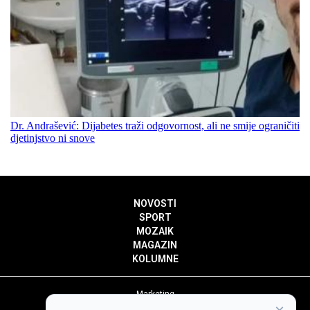
Dr. Andrašević: Dijabetes traži odgovornost, ali ne smije ograničiti
djetinjstvo ni snove
NOVOSTI
SPORT
MOZAIK
MAGAZIN
KOLUMNE
Marketing
Politika privatnosti