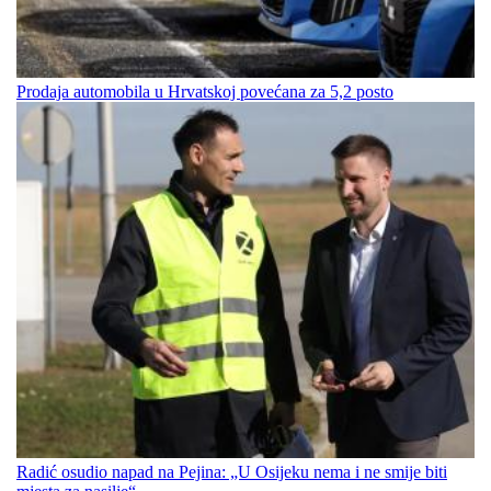
Prodaja automobila u Hrvatskoj povećana za 5,2 posto
Radić osudio napad na Pejina: „U Osijeku nema i ne smije biti