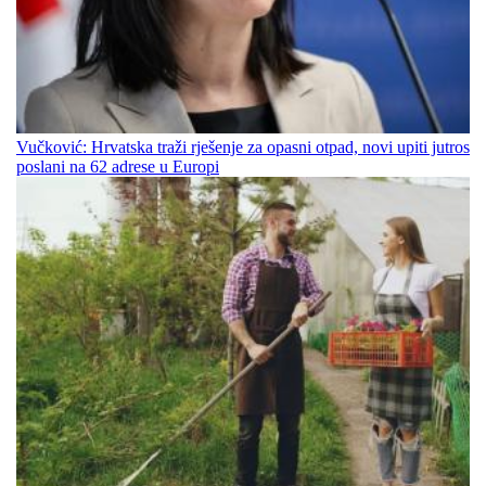
Vučković: Hrvatska traži rješenje za opasni otpad, novi upiti jutros
poslani na 62 adrese u Europi