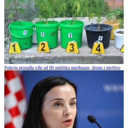
Policija pronašla više od 90 stabljika marihuane, drogu i streljivo