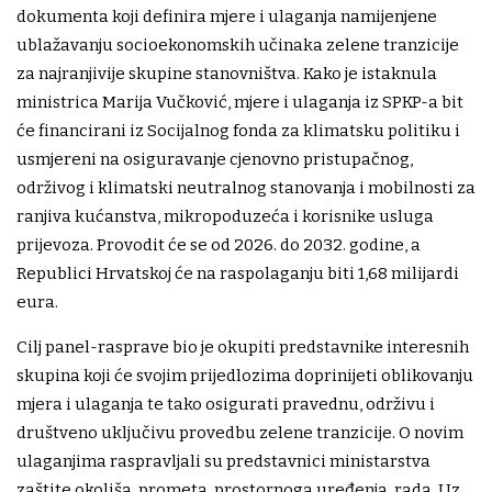
dokumenta koji definira mjere i ulaganja namijenjene
ublažavanju socioekonomskih učinaka zelene tranzicije
za najranjivije skupine stanovništva. Kako je istaknula
ministrica Marija Vučković, mjere i ulaganja iz SPKP-a bit
će financirani iz Socijalnog fonda za klimatsku politiku i
usmjereni na osiguravanje cjenovno pristupačnog,
održivog i klimatski neutralnog stanovanja i mobilnosti za
ranjiva kućanstva, mikropoduzeća i korisnike usluga
prijevoza. Provodit će se od 2026. do 2032. godine, a
Republici Hrvatskoj će na raspolaganju biti 1,68 milijardi
eura.
Cilj panel-rasprave bio je okupiti predstavnike interesnih
skupina koji će svojim prijedlozima doprinijeti oblikovanju
mjera i ulaganja te tako osigurati pravednu, održivu i
društveno uključivu provedbu zelene tranzicije. O novim
ulaganjima raspravljali su predstavnici ministarstva
zaštite okoliša, prometa, prostornoga uređenja, rada. Uz