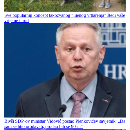
Sve popularniji koncept takozvanog “lijenog vrtlarenja” štedi vaše
vrijeme i trud
Bivši SDP-ov ministar Vidović postao Plenkovićev savjetnik: „Da
sam se htio prodavati, prodao bih se 90-ih“