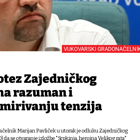
VUKOVARSKI GRADONAČELNI
Potez Zajedničkog
ina razuman i
smirivanju tenzija
čelnik Marijan Pavliček u utorak je odluku Zajedničkog
) da se otvaranje izložbe "Srpkinja, heroina Velikog rata"