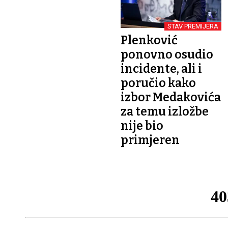
STAV PREMIJERA
Plenković
ponovno osudio
incidente, ali i
poručio kako
izbor Medakovića
za temu izložbe
nije bio
primjeren