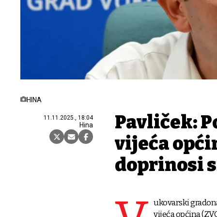
HINA
Pavliček: 
11.11.2025., 18:04
Hina
vijeća opć
doprinosi 
ukovarski gradona
vijeća općina (ZVO