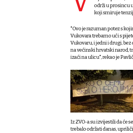
V
održi u prosincu
koji smiruje tenzi
"Ovo je razuman potez s kojim
Vukovara trebamo ući s pijet
Vukovaru, i jedni i drugi, bez
na većinski hrvatski narod, t
izaći na ulicu", rekao je Pavli
Iz ZVO-a su izvijestili da će s
trebalo održati danas, uprilič