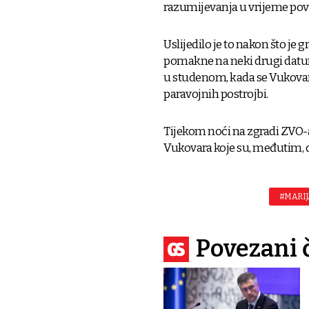
razumijevanja u vrijeme povi
Uslijedilo je to nakon što je 
pomakne na neki drugi datum
u studenom, kada se Vukovarac
paravojnih postrojbi.
Tijekom noći na zgradi ZVO-a 
Vukovara koje su, međutim, d
#MARIJ
Povezani 