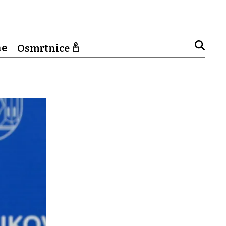
ne
Osmrtnice