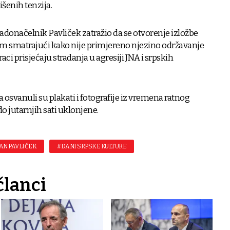
šenih tenzija.
gradonačelnik Pavliček zatražio da se otvorenje izložbe
 smatrajući kako nije primjereno njezino održavanje
i prisjećaju stradanja u agresiji JNA i srpskih
osvanuli su plakati i fotografije iz vremena ratnog
o jutarnjih sati uklonjene.
AN PAVLIČEK
#DANI SRPSKE KULTURE
članci