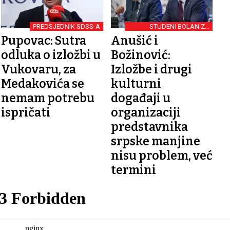
PREDSJEDNIK SDSS-A
STUDENI BOLAN ZA
GRAĐANE
Pupovac: Sutra
Anušić i
odluka o izložbi u
Božinović:
Vukovaru, za
Izložbe i drugi
Medakovića se
kulturni
nemam potrebu
događaji u
ispričati
organizaciji
predstavnika
srpske manjine
nisu problem, već
termini