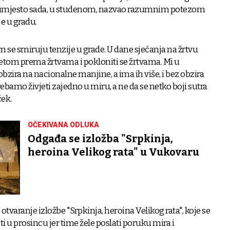
 umjesto sada, u studenom, nazvao razumnim potezom
je u gradu.
 se smiruju tenzije u grade. U dane sjećanja na žrtvu
etom prema žrtvama i pokloniti se žrtvama. Mi u
 obzira na nacionalne manjine, a ima ih više, i bez obzira
rebamo živjeti zajedno u miru, a ne da se netko boji sutra
ček.
OČEKIVANA ODLUKA
Odgađa se izložba "Srpkinja,
heroina Velikog rata" u Vukovaru
e otvaranje izložbe "Srpkinja, heroina Velikog rata", koje se
iti u prosincu jer time žele poslati poruku mira i