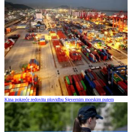
Kina pokreće redovitu plovidbu Sjevernim morskim putem