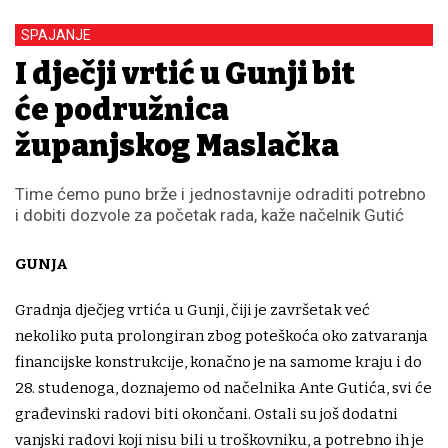
SPAJANJE
I dječji vrtić u Gunji bit
će podružnica
županjskog Maslačka
Time ćemo puno brže i jednostavnije odraditi potrebno
i dobiti dozvole za početak rada, kaže načelnik Gutić
GUNJA
Gradnja dječjeg vrtića u Gunji, čiji je završetak već
nekoliko puta prolongiran zbog poteškoća oko zatvaranja
financijske konstrukcije, konačno je na samome kraju i do
28. studenoga, doznajemo od načelnika Ante Gutića, svi će
građevinski radovi biti okončani. Ostali su još dodatni
vanjski radovi koji nisu bili u troškovniku, a potrebno ih je