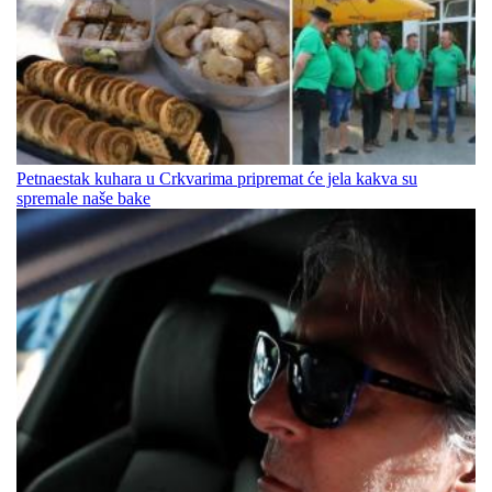
Petnaestak kuhara u Crkvarima pripremat će jela kakva su
spremale naše bake