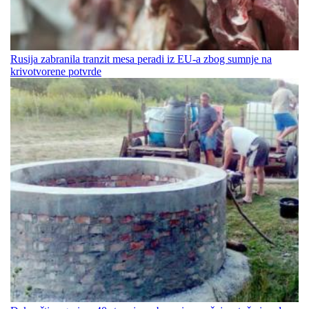
Rusija zabranila tranzit mesa peradi iz EU-a zbog sumnje na
krivotvorene potvrde