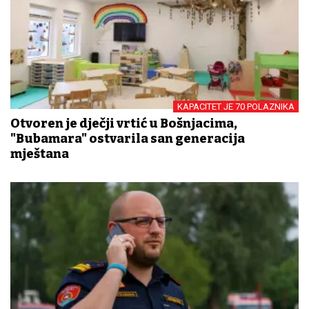
KAPACITET JE 70 POLAZNIKA
Otvoren je dječji vrtić u Bošnjacima,
"Bubamara" ostvarila san generacija
mještana