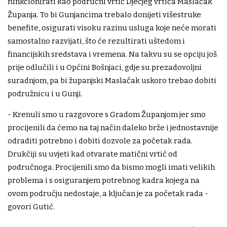
funkcionirati kao područni vrtić Dječjeg vrtića Maslačak
Županja. To bi Gunjancima trebalo donijeti višestruke
benefite, osigurati visoku razinu usluga koje neće morati
samostalno razvijati, što će rezultirati uštedom i
financijskih sredstava i vremena. Na takvu su se opciju još
prije odlučili i u Općini Bošnjaci, gdje su prezadovoljni
suradnjom, pa bi županjski Maslačak uskoro trebao dobiti
podružnicu i u Gunji.
- Krenuli smo u razgovore s Gradom Županjom jer smo
procijenili da ćemo na taj način daleko brže i jednostavnije
odraditi potrebno i dobiti dozvole za početak rada.
Drukčiji su uvjeti kad otvarate matični vrtić od
područnoga. Procijenili smo da bismo mogli imati velikih
problema i s osiguranjem potrebnog kadra kojega na
ovom području nedostaje, a ključan je za početak rada -
govori Gutić.