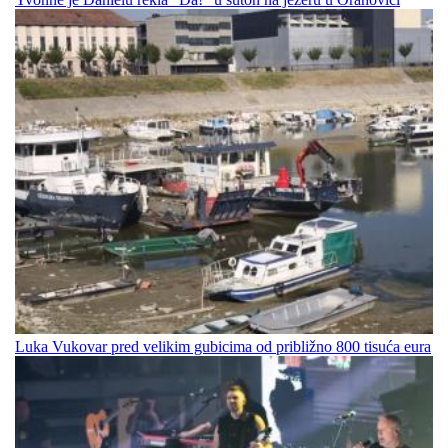
Luka Vukovar pred velikim gubicima od približno 800 tisuća eura