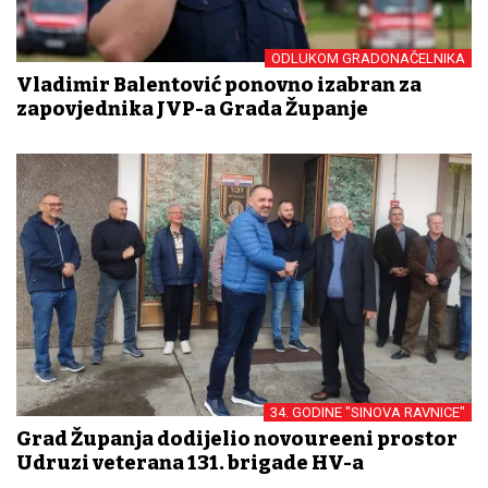
ODLUKOM GRADONAČELNIKA
Vladimir Balentović ponovno izabran za
zapovjednika JVP-a Grada Županje
34. GODINE "SINOVA RAVNICE"
Grad Županja dodijelio novouređeni prostor
Udruzi veterana 131. brigade HV-a