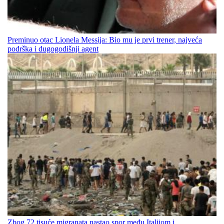
Preminuo otac Lionela Messija: Bio mu je prvi trener, najveća
podrška i dugogodišnji agent
Zbog 72 tisuće migranata nastao spor među Italijom i