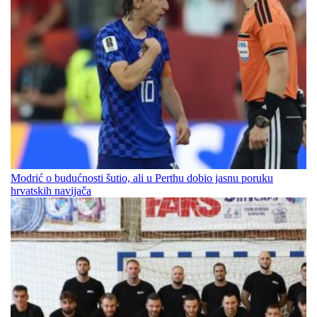
Modrić o budućnosti šutio, ali u Perthu dobio jasnu poruku
hrvatskih navijača