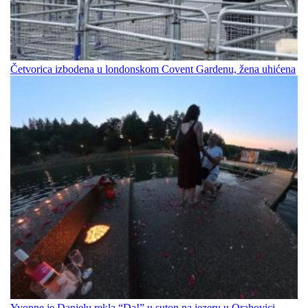
Četvorica izbodena u londonskom Covent Gardenu, žena uhićena
Yvonne je Danielu rekla “Da!” u suton na jezeru u Orahovici