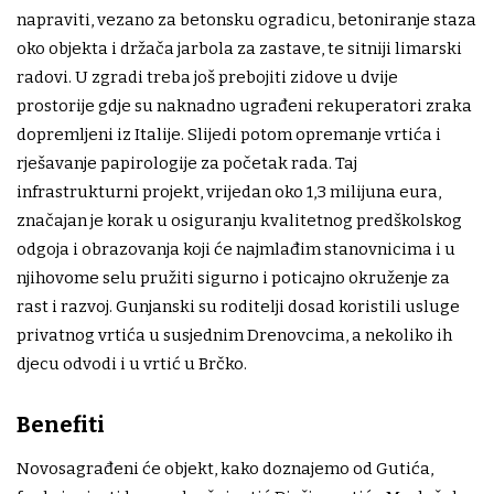
napraviti, vezano za betonsku ogradicu, betoniranje staza
oko objekta i držača jarbola za zastave, te sitniji limarski
radovi. U zgradi treba još prebojiti zidove u dvije
prostorije gdje su naknadno ugrađeni rekuperatori zraka
dopremljeni iz Italije. Slijedi potom opremanje vrtića i
rješavanje papirologije za početak rada. Taj
infrastrukturni projekt, vrijedan oko 1,3 milijuna eura,
značajan je korak u osiguranju kvalitetnog predškolskog
odgoja i obrazovanja koji će najmlađim stanovnicima i u
njihovome selu pružiti sigurno i poticajno okruženje za
rast i razvoj. Gunjanski su roditelji dosad koristili usluge
privatnog vrtića u susjednim Drenovcima, a nekoliko ih
djecu odvodi i u vrtić u Brčko.
Benefiti
Novosagrađeni će objekt, kako doznajemo od Gutića,