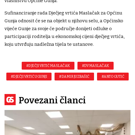
vlasništvu Općine Gunja.
Sufinanciranje rada Dječjeg vrtića Maslačak za Općinu
Gunja odnosit će se na objekt u njihovu selu, a Općinsko
vijeće Gunje za svoje će područje donijeti odluke o
participaciji roditelja u ekonomskoj cijeni dječjeg vrtića,
koju utvrđuju nadležna tijela te ustanove.
#DJEČJI VRTIĆ MASLAČAK
#DV MASLAČAK
#DJEČJI VRTIĆ U GUNJI
#DAMIR JUZBAŠIĆ
#ANTO GUTIĆ
Povezani članci