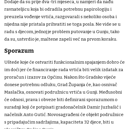
Dodaje da su prije dva-tri mjeseca, u namjeri da nađu
ravnateljicu koja bi odradila potrebnu papirologiju i
preuzela vođenje vrtića, razgovarali s nekoliko osoba i
nijedna nije pristala prihvatiti se toga posla. Ne vide se u
radu s djecom, jednoj je problem putovanje u Gunju, tako
da su, ustvrdio je, maltene zapeli već na prvom koraku.
Sporazum
Uštede koje će ostvariti funkcionalnim spajanjem dobro će
im doći jer će financiranje rada vrtića biti velik izdatak za
proračun i izazov za Općinu. Nakon što Gradsko vijeće
donese potrebnu odluku, Grad Županja će, kao osnivač
Maslačka, osnovati podružnicu vrtića u Gunji. Međusobni
će odnosi, prava i obveze biti definirani sporazumom o
suradnji koji će potpisati gradonačelnik Damir Juzbašić i
načelnik Anto Gutić. Novosagrađeni će objekt podružnice
s pripadajućim sadržajima, kapaciteta 32 djece, biti u