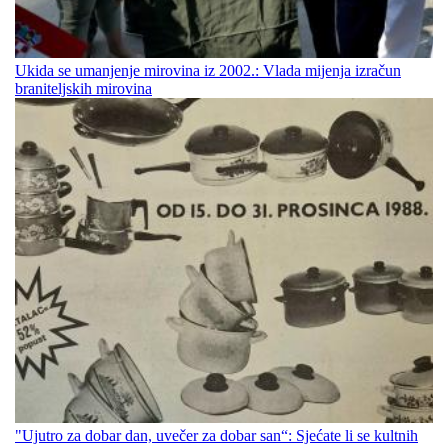
Ukida se umanjenje mirovina iz 2002.: Vlada mijenja izračun
braniteljskih mirovina
"Ujutro za dobar dan, uvečer za dobar san“: Sjećate li se kultnih