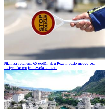
Pijani za volanom: 65-godišnjak u Požegi vozio moped bez
kacige iako mu je dozvola oduzeta