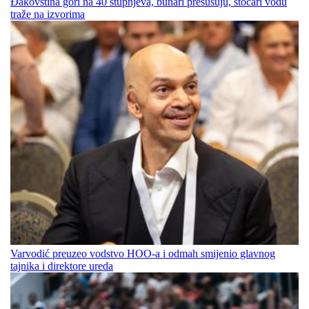
Đakovština gori na 40 stupnjeva, bunari presušuju, stočari vodu
traže na izvorima
Varvodić preuzeo vodstvo HOO-a i odmah smijenio glavnog
tajnika i direktore ureda