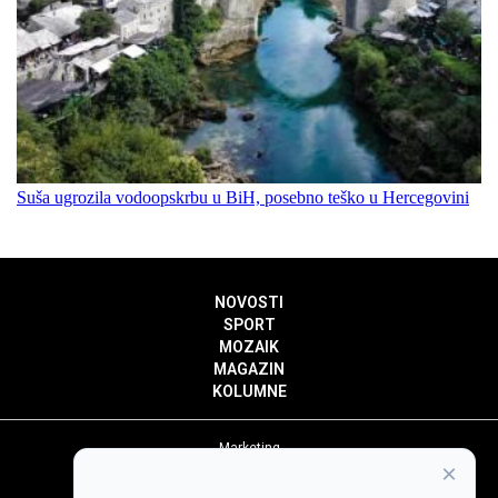
Suša ugrozila vodoopskrbu u BiH, posebno teško u Hercegovini
NOVOSTI
SPORT
MOZAIK
MAGAZIN
KOLUMNE
Marketing
×
Politika privatnosti
Politika kolačića