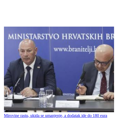
Mirovine rastu, ukida se umanjenje, a dodatak ide do 180 eura